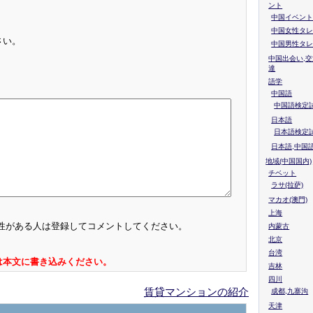
ント
中国イベント
中国女性タレ
さい。
中国男性タレ
中国出会い,交
達
語学
中国語
中国語検定試
日本語
日本語検定
日本語,中国
地域(中国国内)
チベット
ラサ(拉萨)
マカオ(澳門)
上海
性がある人は登録してコメントしてください。
内蒙古
北京
台湾
は本文に書き込みください。
吉林
四川
賃貸マンションの紹介
成都,九寨沟
天津