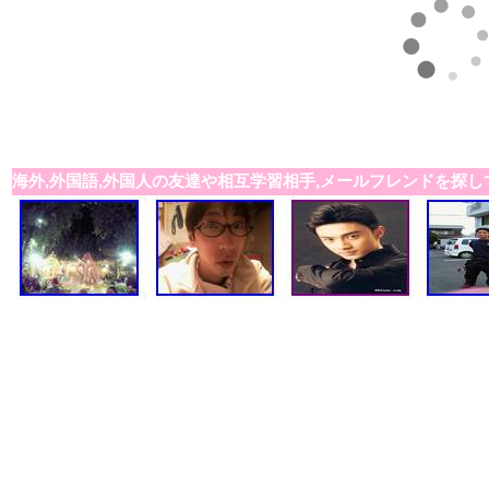
海外,外国語,外国人の友達や相互学習相手,メールフレンドを探し