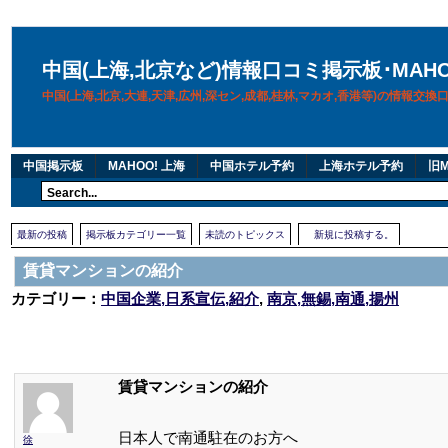
中国(上海,北京など)情報口コミ掲示板･MAH
中国(上海,北京,大連,天津,広州,深セン,成都,桂林,マカオ,香港等)の情報交
中国掲示板
MAHOO! 上海
中国ホテル予約
上海ホテル予約
旧M
最新の投稿
掲示板カテゴリー一覧
未読のトピックス
新規に投稿する。
賃貸マンションの紹介
カテゴリー：
中国企業,日系宣伝,紹介
,
南京,無錫,南通,揚州
賃貸マンションの紹介
日本人で南通駐在のお方へ
徐