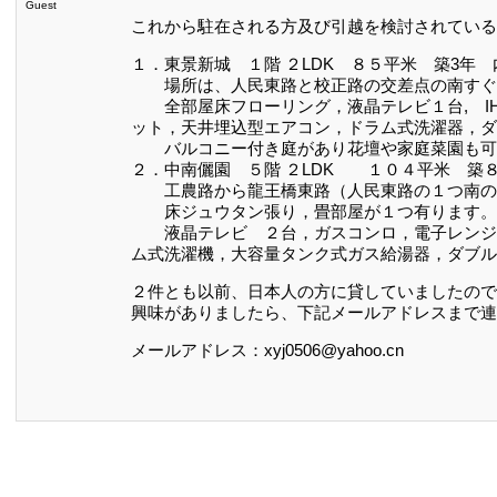
Guest
これから駐在される方及び引越を検討されている
１．東景新城 １階 ２LDK ８５平米 築3年
場所は、人民東路と校正路の交差点の南すぐ（
全部屋床フローリング，液晶テレビ１台, I
ット，天井埋込型エアコン，ドラム式洗濯器，ダ
バルコニー付き庭があり花壇や家庭菜園も可
２．中南儷園 ５階 ２LDK １０４平米 築
工農路から龍王橋東路（人民東路の１つ南の
床ジュウタン張り，畳部屋が１つ有ります。
液晶テレビ ２台，ガスコンロ，電子レンジ，
ム式洗濯機，大容量タンク式ガス給湯器，ダブル
２件とも以前、日本人の方に貸していましたので
興味がありましたら、下記メールアドレスまで連
メールアドレス：xyj0506@yahoo.cn