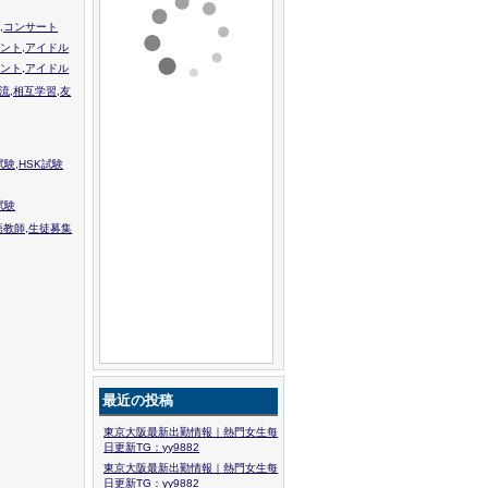
,コンサート
ント,アイドル
ント,アイドル
流,相互学習,友
験,HSK試験
試験
語教師,生徒募集
最近の投稿
東京大阪最新出勤情報｜熱門女生每
日更新TG：yy9882
東京大阪最新出勤情報｜熱門女生每
日更新TG：yy9882