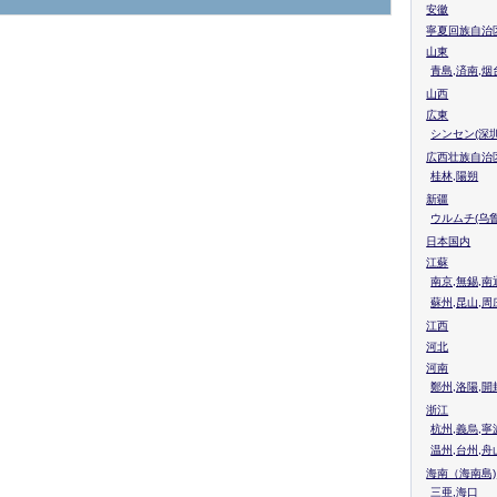
安徽
寧夏回族自治
山東
青島,済南,烟
山西
広東
シンセン(深圳
広西壮族自治
桂林,陽朔
新疆
ウルムチ(乌鲁
日本国内
江蘇
南京,無錫,南
蘇州,昆山,周
江西
河北
河南
鄭州,洛陽,開
浙江
杭州,義烏,寧
温州,台州,舟
海南（海南島)
三亜,海口