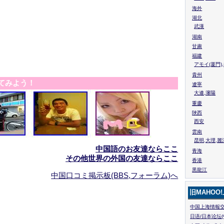
海外
湖北
武漢
湖南
甘粛
福建
アモイ(厦門)
貴州
てみよう！
遼寧
大連,瀋陽
重慶
陜西
西安
雲南
昆明,大理,麗
中国語のお友達ならここ
青海
その他世界の外国の友達ならここ
香港
黒龍江
中国口コミ掲示板(BBS,フォーラム)へ
旧MAHOO
中国上海情報交
日语/日本论坛(