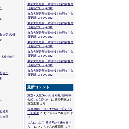
東京大阪最新出勤情報｜熱門女生每
区
日更新TG：yy9882
東京大阪最新出勤情報｜熱門女生每
日更新TG：yy9882
台
東京大阪最新出勤情報｜熱門女生每
日更新TG：yy9882
東京大阪最新出勤情報｜熱門女生每
),東莞,広州
日更新TG：yy9882
区
東京大阪最新出勤情報｜熱門女生每
日更新TG：yy9882
東京大阪最新出勤情報｜熱門女生每
日更新TG：yy9882
木齐),敦煌
東京大阪最新出勤情報｜熱門女生每
日更新TG：yy9882
東京大阪最新出勤情報｜熱門女生每
通,揚州
日更新TG：yy9882
庄
最新コメント
東京・大阪Google檢索美月夢華坊
公式：tg525.com
に 美月夢華坊｜
封
東京出張 より
吉原 周辺 デリ｜予約制・プライベ
波,紹興
ート重視
に あいちゃんの夜戀館 よ
山,金華
り
こんにちは♡ 異世界から来た案内
人、
に あいちゃんの夜戀館 より