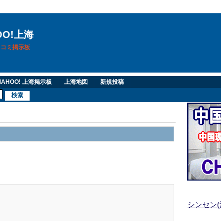
OO!上海
換口コミ掲示板
AHOO! 上海掲示板
上海地図
新規投稿
シンセン