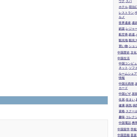
ウナ,スパ
ホテル,宿泊
レストラン,
ルメ
世界遺産,遺
娯楽,レジャ
航空券,鉄道,
観光地,観光
買い物,ショ
中国歴史,文化
中国生活
中国コンピュ
ネット,ソフ
ルームシェア
情報
中国元両替,
カード
中国ビザ,居
住居,住まい
健康,病気,病
資格,スクー
趣味,コレク
中国電話,携
中国留学,学
中国芸能,音楽