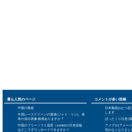
最も人気のページ
コメントが多い投稿
中国の風俗
日本製紙おむつ花
します
中国レースクイーンの翟凌(ジャイ・リン)、兽
兽の流出画像,動画ありますか？
ぼったくり注意(浦
中国のフリーソフト迅雷（xunlei)の日本語版
アメブロ(アメー
はどこでダウンロードできますか？
見れなくなりまし