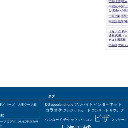
中国(上海)求
中国語,中国(
し,出会いの掲
中国企業,商品
中国語.語学(
上海,北京,杭州
成都,広州,マ
チコミ掲示板
中国語,中国フォ
タグ
インターネット
アルバイト
DS
王メリーズ、大王グーン卸
google
iphone
カラオケ
クレジットカード
コンサート
サウナ
ダ
東)
ビザ
チケット
ウンロード
パソコン
マッサー
バーブログ)もついに中国から
た