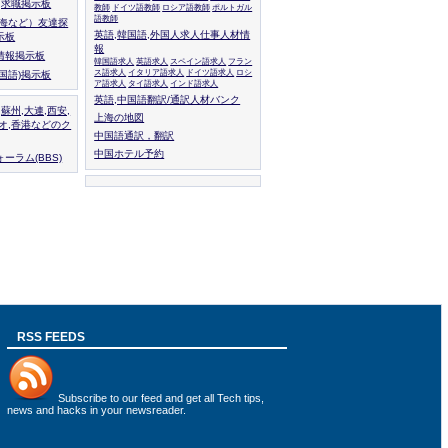
人,求職掲示板
教師
ドイツ語教師
ロシア語教師
ポルトガル
語教師
上海など）友達探
英語,韓国語,外国人求人仕事人材情
示板
報
情報掲示板
韓国語求人
英語求人
スペイン語求人
フラン
ス語求人
イタリア語求人
ドイツ語求人
ロシ
外国語)掲示板
ア語求人
タイ語求人
インド語求人
英語,中国語翻訳/通訳人材バンク
,蘇州,大連,西安,
上海の地図
カオ,香港などのク
中国語通訳，翻訳
中国ホテル予約
ーラム(BBS)
RSS FEEDS
Subscribe to
our feed
and get all Tech tips,
news and hacks in your newsreader.