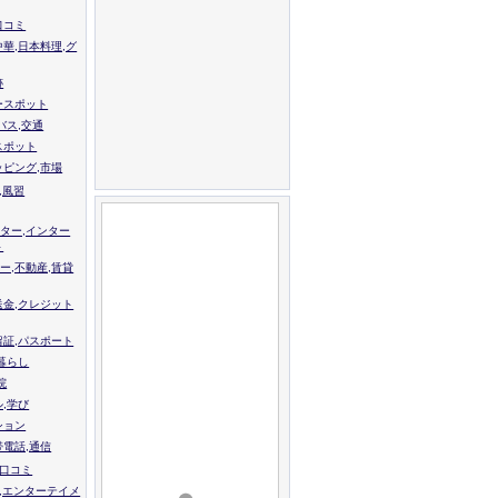
口コミ
中華,日本料理,グ
跡
ースポット
バス,交通
スポット
ッピング,市場
,風習
ター,インター
ト
ー,不動産,賃貸
送金,クレジット
留証,パスポート
,暮らし
院
ル,学び
ション
帯電話,通信
校口コミ
,エンターテイメ