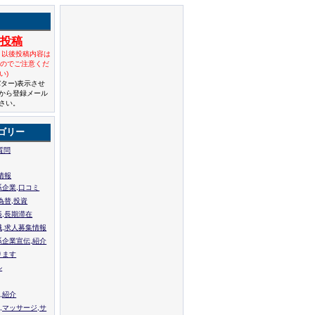
規投稿
と以後投稿内容は
んのでご注意くだ
い)
バター)表示させ
から登録メール
さい。
ゴリー
質問
情報
系企業,口コミ
為替,投資
張,長期滞在
職,求人募集情報
系企業宣伝,紹介
ります
ル
,紹介
,マッサージ,サ