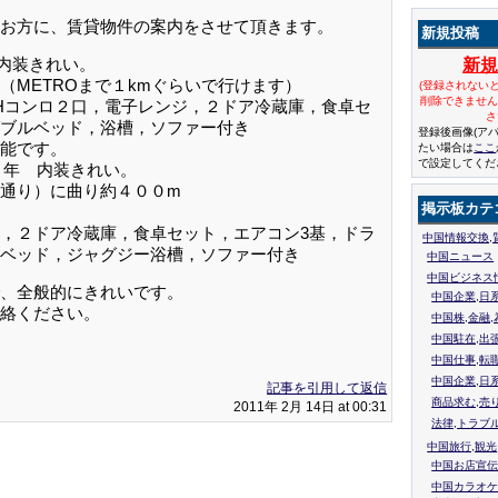
お方に、賃貸物件の案内をさせて頂きます。
新規投稿
 内装きれい。
新
METROまで１kmぐらいで行けます）
(登録されない
削除できませ
Hコンロ２口，電子レンジ，２ドア冷蔵庫，食卓セ
さ
ブルベッド，浴槽，ソファー付き
登録後画像(ア
能です。
たい場合は
ここ
で設定してくだ
８年 内装きれい。
通り）に曲り約４００m
掲示板カテ
２ドア冷蔵庫，食卓セット，エアコン3基，ドラ
中国情報交換,
ベッド，ジャグジー浴槽，ソファー付き
中国ニュース
中国ビジネス
、全般的にきれいです。
中国企業,日
絡ください。
中国株,金融,
中国駐在,出
中国仕事,転
中国企業,日
記事を引用して返信
商品求む,売
2011年 2月 14日 at 00:31
法律,トラブ
中国旅行,観光
中国お店宣伝
中国カラオケ