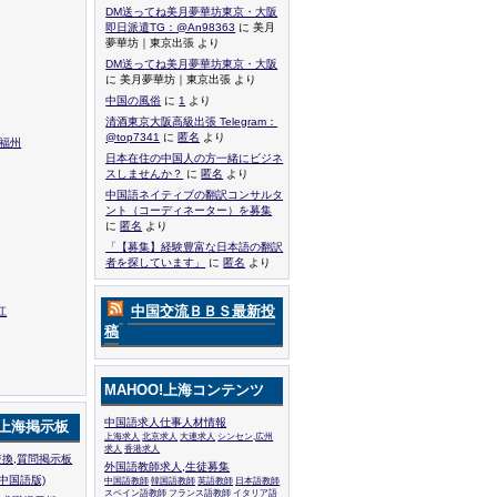
DM送ってね美月夢華坊東京・大阪
即日派遣TG：@An98363
に 美月
夢華坊｜東京出張 より
DM送ってね美月夢華坊東京・大阪
に 美月夢華坊｜東京出張 より
中国の風俗
に
1
より
清酒東京大阪高級出張 Telegram：
@top7341
に
匿名
より
,福州
日本在住の中国人の方一緒にビジネ
スしませんか？
に
匿名
より
中国語ネイティブの翻訳コンサルタ
ント（コーディネーター）を募集
に
匿名
より
「【募集】経験豊富な日本語の翻訳
者を探しています」
に
匿名
より
中国交流ＢＢＳ最新投
江
稿
MAHOO!上海コンテンツ
中国語求人仕事人材情報
!上海掲示板
上海求人
北京求人
大連求人
シンセン,広州
求人
香港求人
換,質問掲示板
外国語教師求人,生徒募集
中国語版)
中国語教師
韓国語教師
英語教師
日本語教師
スペイン語教師
フランス語教師
イタリア語