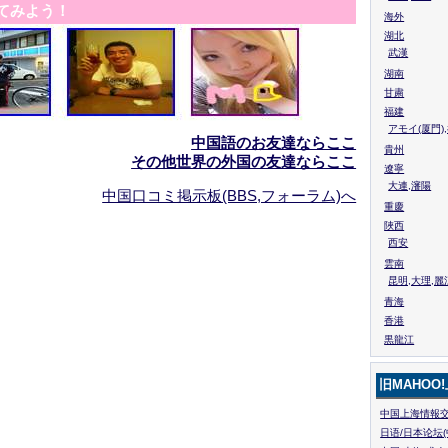
てみよう！
海外
湖北
武漢
湖南
甘粛
福建
アモイ(厦門)
中国語のお友達ならここ
貴州
その他世界の外国の友達ならここ
遼寧
大連,瀋陽
中国口コミ掲示板(BBS,フォーラム)へ
重慶
陜西
西安
雲南
昆明,大理,麗
青海
香港
黒龍江
旧MAHOO
中国上海情報交
日语/日本论坛(