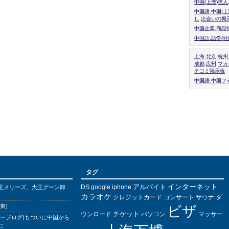
中国(上海)求
中国語,中国(
し,出会いの掲
中国企業,商品
中国語.語学(
上海,北京,杭州
成都,広州,マ
チコミ掲示板
中国語,中国フォ
タグ
インターネット
アルバイト
DS
王メリーズ、大王グーン卸
google
iphone
カラオケ
クレジットカード
コンサート
サウナ
ダ
東)
ビザ
チケット
ウンロード
パソコン
マッサー
バーブログ)もついに中国から
た