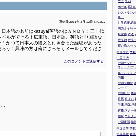
ウナ,スパ
ホテル,宿泊
レストラン,
ルメ
返信日:2011年 4月 13日 at 01:17
世界遺産,遺
娯楽,レジャ
本語の名前はkazuya!英語のはＡＮＤＹ！三十代
航空券,鉄道,
レベルができる！広東語、日本語、英語と中国語な
観光地,観光
い！かつて日本人の彼女と付き合った経験があった
買い物,ショ
だろう！興味の方は俺にさっそくメールしてくださ
中国歴史,文化
中国生活
このコメントに返信する
中国コンピュ
ネット,ソフ
ルームシェア
情報
中国元両替,
カード
中国ビザ,居
住居,住まい
健康,病気,病
さい。
資格,スクー
趣味,コレク
中国電話,携
中国留学,学
中国芸能,音楽