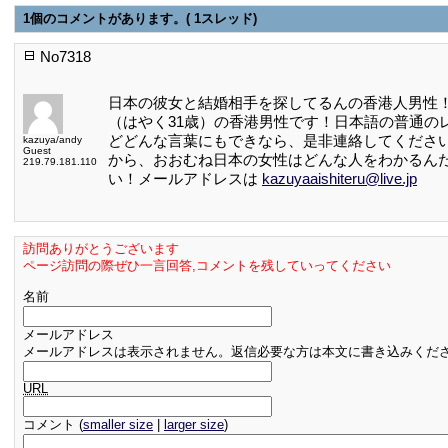
1個のコメントがあります。( 1スレッド)
No7318
日本の彼女と結婚相手を探してるんの香港人男性！日
（はやく31歳）の香港男性です！日本語の普通の
どどんな言葉にもできなら、是非連絡してくださ
kazuya/andy
Guest
から、おおむね日本の女性はどんな人をわかるん
219.79.181.110
い！メールアドレスは
kazuyaaishiteru@live.jp
訪問ありがとうございます
ページ訪問の際ぜひ一言回答,コメントを残していってください
名前
メールアドレス
メールアドレスは表示されません。返信必要な方は本文に書き込みくだ
URL
コメント (
smaller size
|
larger size
)