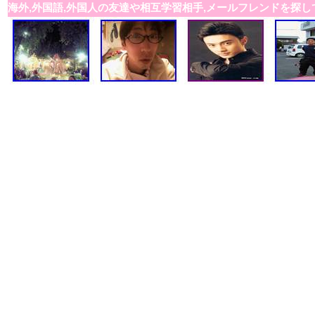
海外,外国語,外国人の友達や相互学習相手,メールフレンドを探し