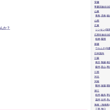
安徽
寧夏回族自治
山東
青島,済南,烟
山西
広東
んか？
シンセン(深圳
広西壮族自治
桂林,陽朔
新疆
ウルムチ(乌鲁
日本国内
江蘇
南京,無錫,南
蘇州,昆山,周
江西
河北
河南
鄭州,洛陽,開
浙江
杭州,義烏,寧
温州,台州,舟
海南（海南島)
三亜,海口