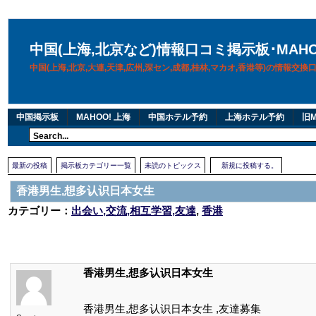
中国(上海,北京など)情報口コミ掲示板･MAH
中国(上海,北京,大連,天津,広州,深セン,成都,桂林,マカオ,香港等)の情報交
中国掲示板
MAHOO! 上海
中国ホテル予約
上海ホテル予約
旧M
最新の投稿
掲示板カテゴリー一覧
未読のトピックス
新規に投稿する。
香港男生,想多认识日本女生
カテゴリー：
出会い,交流,相互学習,友達
,
香港
香港男生,想多认识日本女生
香港男生,想多认识日本女生 ,友達募集