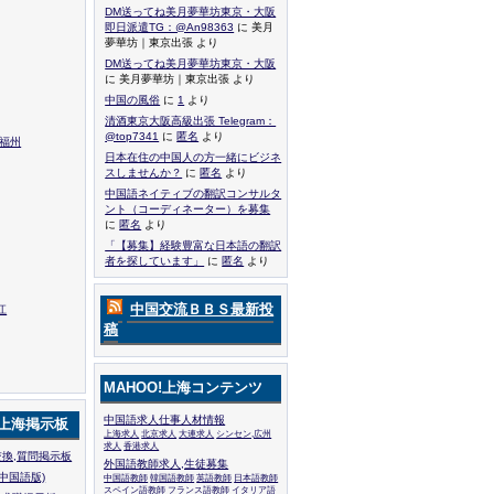
DM送ってね美月夢華坊東京・大阪
即日派遣TG：@An98363
に 美月
夢華坊｜東京出張 より
DM送ってね美月夢華坊東京・大阪
に 美月夢華坊｜東京出張 より
中国の風俗
に
1
より
清酒東京大阪高級出張 Telegram：
@top7341
に
匿名
より
,福州
日本在住の中国人の方一緒にビジネ
スしませんか？
に
匿名
より
中国語ネイティブの翻訳コンサルタ
ント（コーディネーター）を募集
に
匿名
より
「【募集】経験豊富な日本語の翻訳
者を探しています」
に
匿名
より
中国交流ＢＢＳ最新投
江
稿
MAHOO!上海コンテンツ
中国語求人仕事人材情報
!上海掲示板
上海求人
北京求人
大連求人
シンセン,広州
求人
香港求人
換,質問掲示板
外国語教師求人,生徒募集
中国語版)
中国語教師
韓国語教師
英語教師
日本語教師
スペイン語教師
フランス語教師
イタリア語