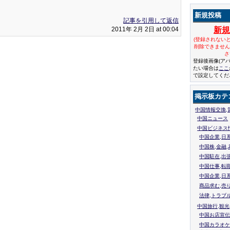
新規投稿
記事を引用して返信
2011年 2月 2日 at 00:04
新
(登録されない
削除できませ
さ
登録後画像(ア
たい場合は
ここ
で設定してくだ
掲示板カテ
中国情報交換,
中国ニュース
中国ビジネス
中国企業,日
中国株,金融,
中国駐在,出
中国仕事,転
中国企業,日
商品求む,売
法律,トラブ
中国旅行,観光
中国お店宣伝
中国カラオケ