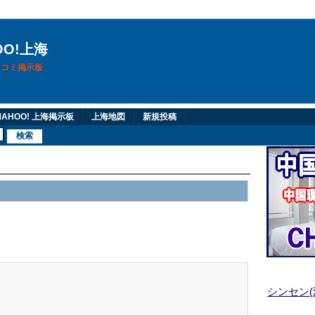
OO!上海
換口コミ掲示板
AHOO! 上海掲示板
上海地図
新規投稿
シンセン