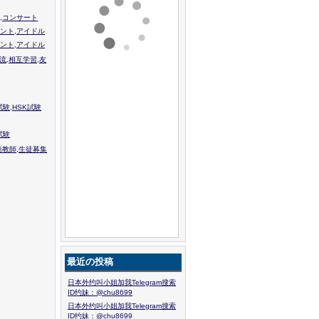
,コンサート
ント,アイドル
ント,アイドル
流,相互学習,友
験,HSK試験
試験
語教師,生徒募集
最近の投稿
日本外约叫小姐加我Telegram搜索
ID约妹：@chu8699
日本外约叫小姐加我Telegram搜索
ID约妹：@chu8699