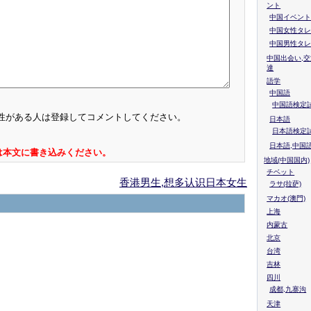
ント
中国イベント
中国女性タレ
中国男性タレ
中国出会い,交
達
語学
中国語
中国語検定試
性がある人は登録してコメントしてください。
日本語
日本語検定
日本語,中国
は本文に書き込みください。
地域(中国国内)
チベット
香港男生,想多认识日本女生
ラサ(拉萨)
マカオ(澳門)
上海
内蒙古
北京
台湾
吉林
四川
成都,九寨沟
天津