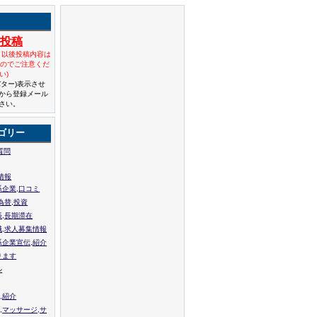
規投稿
と以後投稿内容は
んのでご注意くだ
い)
バター)表示させ
から登録メール
さい。
ゴリー
質問
情報
系企業,口コミ
為替,投資
張,長期滞在
職,求人募集情報
系企業宣伝,紹介
ります
ル
,紹介
,マッサージ,サ