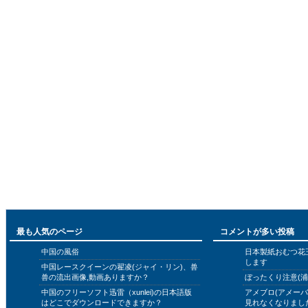
最も人気のページ
コメントが多い投稿
中国の風俗
日本製紙おむつ花
します
中国レースクイーンの翟凌(ジャイ・リン)、兽
兽の流出画像,動画ありますか？
ぼったくり注意(浦
中国のフリーソフト迅雷（xunlei)の日本語版
アメブロ(アメー
はどこでダウンロードできますか？
見れなくなりまし