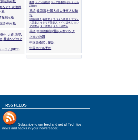
人,求職掲示板
教師
ドイツ語教師
ロシア語教師
ポルトガル
語教師
上海など）友達探
英語,韓国語,外国人求人仕事人材情
示板
報
情報掲示板
韓国語求人
英語求人
スペイン語求人
フラン
ス語求人
イタリア語求人
ドイツ語求人
ロシ
外国語)掲示板
ア語求人
タイ語求人
インド語求人
英語,中国語翻訳/通訳人材バンク
,蘇州,大連,西安,
上海の地図
カオ,香港などのク
中国語通訳，翻訳
中国ホテル予約
ーラム(BBS)
RSS FEEDS
Subscribe to
our feed
and get all Tech tips,
news and hacks in your newsreader.