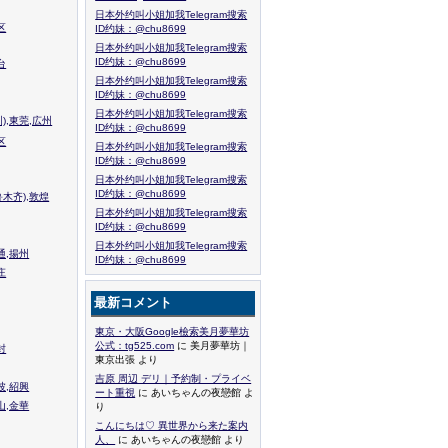
日本外约叫小姐加我Telegram搜索
区
ID约妹：@chu8699
日本外约叫小姐加我Telegram搜索
ID约妹：@chu8699
台
日本外约叫小姐加我Telegram搜索
ID约妹：@chu8699
日本外约叫小姐加我Telegram搜索
),東莞,広州
ID约妹：@chu8699
区
日本外约叫小姐加我Telegram搜索
ID约妹：@chu8699
日本外约叫小姐加我Telegram搜索
ID约妹：@chu8699
木齐),敦煌
日本外约叫小姐加我Telegram搜索
ID约妹：@chu8699
日本外约叫小姐加我Telegram搜索
通,揚州
ID约妹：@chu8699
庄
最新コメント
東京・大阪Google檢索美月夢華坊
公式：tg525.com
に 美月夢華坊｜
封
東京出張 より
吉原 周辺 デリ｜予約制・プライベ
波,紹興
ート重視
に あいちゃんの夜戀館 よ
山,金華
り
こんにちは♡ 異世界から来た案内
人、
に あいちゃんの夜戀館 より