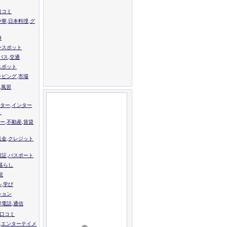
口コミ
中華,日本料理,グ
跡
ースポット
バス,交通
スポット
ッピング,市場
,風習
ター,インター
ト
ー,不動産,賃貸
送金,クレジット
留証,パスポート
,暮らし
院
ル,学び
ション
帯電話,通信
校口コミ
,エンターテイメ