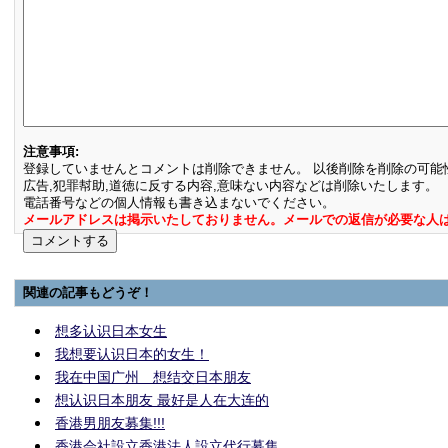
注意事項:
登録していませんとコメントは削除できません。 以後削除を削除の可能
広告,犯罪幇助,道徳に反する内容,意味ない内容などは削除いたします。
電話番号などの個人情報も書き込まないでください。
メールアドレスは掲示いたしておりません。メールでの返信が必要な人
関連の記事もどうぞ！
想多认识日本女生
我想要认识日本的女生！
我在中国广州 想结交日本朋友
想认识日本朋友 最好是人在大连的
香港男朋友募集!!!
香港会社設立香港法人設立代行募集