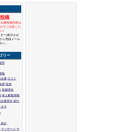
規投稿
と以後投稿内容は
んのでご注意くだ
い)
バター)表示させ
から登録メール
さい。
ゴリー
質問
情報
系企業,口コミ
為替,投資
張,長期滞在
職,求人募集情報
系企業宣伝,紹介
ります
ル
,紹介
,マッサージ,サ