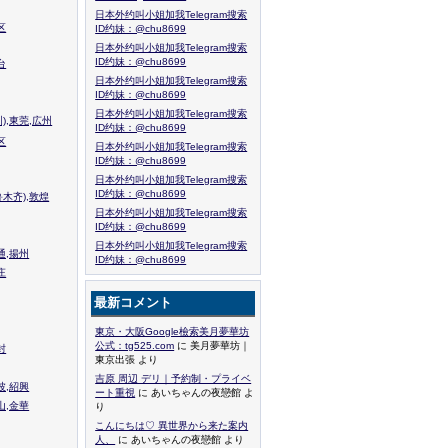
日本外约叫小姐加我Telegram搜索
区
ID约妹：@chu8699
日本外约叫小姐加我Telegram搜索
ID约妹：@chu8699
台
日本外约叫小姐加我Telegram搜索
ID约妹：@chu8699
日本外约叫小姐加我Telegram搜索
),東莞,広州
ID约妹：@chu8699
区
日本外约叫小姐加我Telegram搜索
ID约妹：@chu8699
日本外约叫小姐加我Telegram搜索
ID约妹：@chu8699
木齐),敦煌
日本外约叫小姐加我Telegram搜索
ID约妹：@chu8699
日本外约叫小姐加我Telegram搜索
通,揚州
ID约妹：@chu8699
庄
最新コメント
東京・大阪Google檢索美月夢華坊
公式：tg525.com
に 美月夢華坊｜
封
東京出張 より
吉原 周辺 デリ｜予約制・プライベ
波,紹興
ート重視
に あいちゃんの夜戀館 よ
山,金華
り
こんにちは♡ 異世界から来た案内
人、
に あいちゃんの夜戀館 より