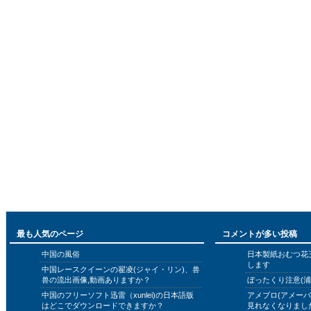
最も人気のページ
コメントが多い投稿
中国の風俗
日本製紙おむつ花
します
中国レースクイーンの翟凌(ジャイ・リン)、兽
兽の流出画像,動画ありますか？
ぼったくり注意(浦
中国のフリーソフト迅雷（xunlei)の日本語版
アメブロ(アメー
はどこでダウンロードできますか？
見れなくなりまし