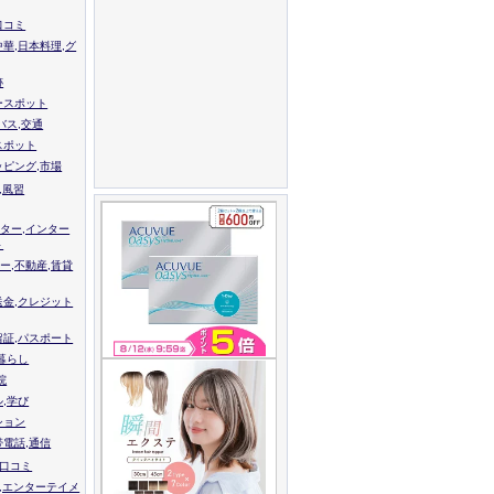
口コミ
中華,日本料理,グ
跡
ースポット
バス,交通
スポット
ッピング,市場
,風習
ター,インター
ト
ー,不動産,賃貸
送金,クレジット
留証,パスポート
,暮らし
院
ル,学び
ション
帯電話,通信
校口コミ
,エンターテイメ