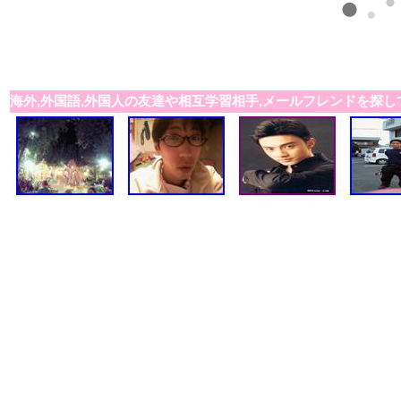
海外,外国語,外国人の友達や相互学習相手,メールフレンドを探し