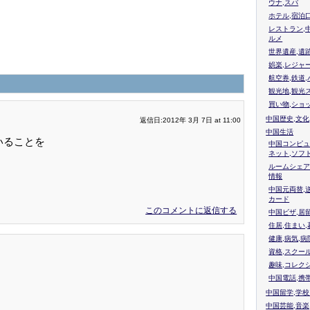
ウナ,スパ
ホテル,宿泊
レストラン,
ルメ
世界遺産,遺
娯楽,レジャ
航空券,鉄道,
観光地,観光
買い物,ショ
中国歴史,文化
返信日:2012年 3月 7日 at 11:00
中国生活
いることを
中国コンピュ
ネット,ソフ
ルームシェア
情報
中国元両替,
カード
このコメントに返信する
中国ビザ,居
住居,住まい
健康,病気,病
資格,スクー
趣味,コレク
中国電話,携
中国留学,学
中国芸能,音楽