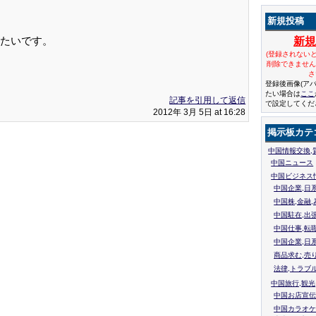
新規投稿
たいです。
新
(登録されない
削除できませ
さ
登録後画像(ア
たい場合は
ここ
記事を引用して返信
で設定してくだ
2012年 3月 5日 at 16:28
掲示板カテ
中国情報交換,
中国ニュース
中国ビジネス
中国企業,日
中国株,金融,
中国駐在,出
中国仕事,転
中国企業,日
商品求む,売
法律,トラブ
中国旅行,観光
中国お店宣伝
中国カラオケ