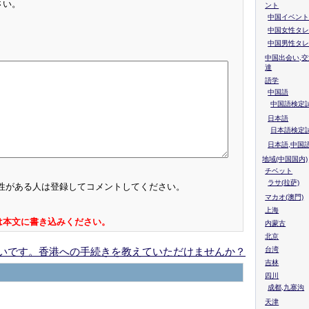
さい。
ント
中国イベント
中国女性タレ
中国男性タレ
中国出会い,交
達
語学
中国語
中国語検定試
日本語
日本語検定
日本語,中国
地域(中国国内)
チベット
ラサ(拉萨)
性がある人は登録してコメントしてください。
マカオ(澳門)
上海
は本文に書き込みください。
内蒙古
北京
いです。香港への手続きを教えていただけませんか？
台湾
吉林
四川
成都,九寨沟
天津