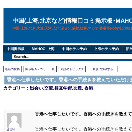
中国(上海,北京など)情報口コミ掲示板･MAH
中国(上海,北京,大連,天津,広州,深セン,成都,桂林,マカオ,香港等)の情報交
中国掲示板
MAHOO! 上海
中国ホテル予約
上海ホテル予約
旧M
最新の投稿
掲示板カテゴリー一覧
未読のトピックス
新規に投稿する。
香港へ仕事したいです。香港への手続きを教えていただけ
カテゴリー：
出会い,交流,相互学習,友達
,
香港
香港へ仕事したいです。香港への手続きを教えて
香港へ仕事したいです。香港への手続きを教えて
えびす