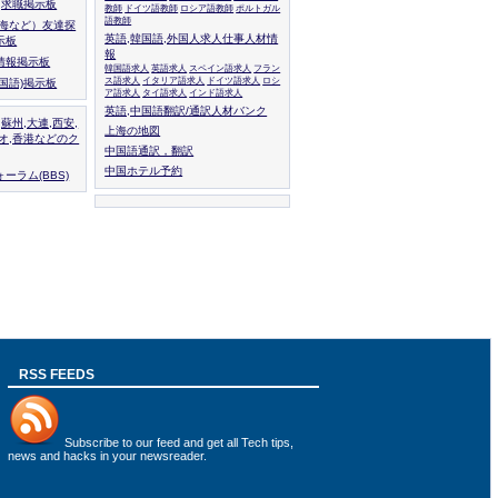
人,求職掲示板
教師
ドイツ語教師
ロシア語教師
ポルトガル
語教師
上海など）友達探
英語,韓国語,外国人求人仕事人材情
示板
報
情報掲示板
韓国語求人
英語求人
スペイン語求人
フラン
ス語求人
イタリア語求人
ドイツ語求人
ロシ
外国語)掲示板
ア語求人
タイ語求人
インド語求人
英語,中国語翻訳/通訳人材バンク
,蘇州,大連,西安,
上海の地図
カオ,香港などのク
中国語通訳，翻訳
中国ホテル予約
ーラム(BBS)
RSS FEEDS
Subscribe to
our feed
and get all Tech tips,
news and hacks in your newsreader.