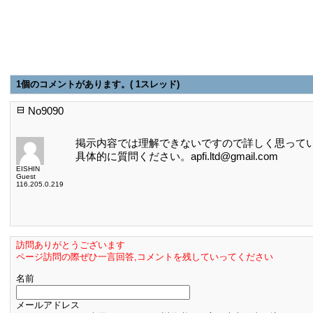
1個のコメントがあります。( 1スレッド)
No9090
掲示内容では理解できないですので詳しく思って
具体的に質問ください。apfi.ltd@gmail.com
EISHIN
Guest
116.205.0.219
訪問ありがとうございます
ページ訪問の際ぜひ一言回答,コメントを残していってください
名前
メールアドレス