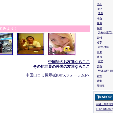
海外
湖北
武漢
湖南
甘粛
てみよう！
福建
アモイ(厦門)
貴州
遼寧
大連,瀋陽
重慶
陜西
中国語のお友達ならここ
西安
その他世界の外国の友達ならここ
雲南
昆明,大理,麗
中国口コミ掲示板(BBS,フォーラム)へ
青海
香港
黒龍江
旧MAHOO
中国上海情報交
日语/日本论坛(