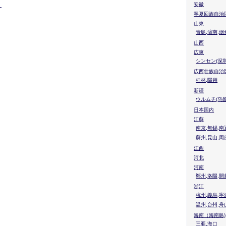
、
安徽
寧夏回族自治
山東
青島,済南,烟
山西
広東
シンセン(深圳
広西壮族自治
桂林,陽朔
新疆
ウルムチ(乌鲁
日本国内
江蘇
南京,無錫,南
蘇州,昆山,周
江西
河北
河南
鄭州,洛陽,開
浙江
杭州,義烏,寧
温州,台州,舟
海南（海南島)
三亜,海口