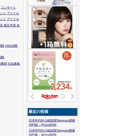
,コンサート
ント,アイドル
ント,アイドル
流,相互学習,友
験,HSK試験
試験
語教師,生徒募集
最近の投稿
日本外约叫小姐加我Telegram搜索
ID约妹：@chu8699
日本外约叫小姐加我Telegram搜索
ID约妹：@chu8699