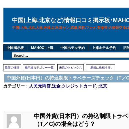
中国(上海,北京など)情報口コミ掲示板･MAH
中国(上海,北京,大連,天津,広州,深セン,成都,桂林,マカオ,香港等)の情報交
中国掲示板
MAHOO! 上海
中国ホテル予約
上海ホテル予約
旧M
最新の投稿
掲示板カテゴリー一覧
未読のトピックス
新規に投稿する。
中国外貨(日本円）の持込制限トラベラーズチェック（T／C
カテゴリー：
人民元両替,送金,クレジットカード
,
北京
中国外貨(日本円）の持込制限トラ
（T／C)の場合はどう？