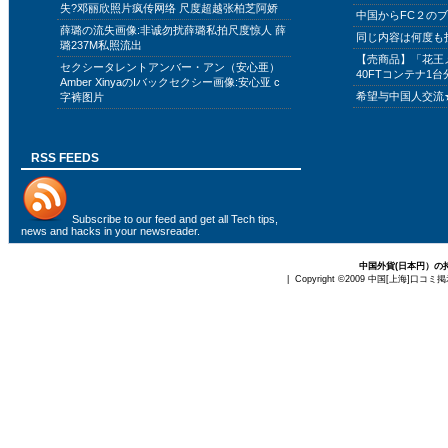
失?邓丽欣照片疯传网络 尺度超越张柏芝阿娇
中国からFC２の
薛璐の流失画像:非诚勿扰薛璐私拍尺度惊人 薛
同じ内容は何度も
璐237M私照流出
【売商品】「花王
セクシータレントアンバー・アン（安心亜）
40FTコンテナ1台
Amber XinyaのIバックセクシー画像:安心亚 c
希望与中国人交流
字裤图片
RSS FEEDS
Subscribe to
our feed
and get all Tech tips,
news and hacks in your newsreader.
中国外貨(日本円）の
| Copyright ©2009
中国[上海]口コミ掲