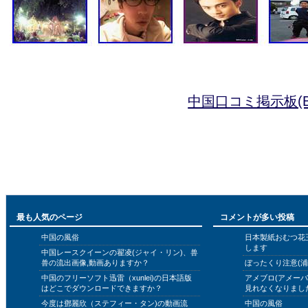
中国口コミ掲示板(B
最も人気のページ
コメントが多い投稿
中国の風俗
日本製紙おむつ花
します
中国レースクイーンの翟凌(ジャイ・リン)、兽
兽の流出画像,動画ありますか？
ぼったくり注意(浦
中国のフリーソフト迅雷（xunlei)の日本語版
アメブロ(アメー
はどこでダウンロードできますか？
見れなくなりまし
今度は鄧麗欣（ステフィー・タン)の動画流
中国の風俗