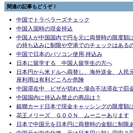
関連の記事もどうぞ！
中国でトラベラーズチェック
中国入国時の現金持込
中国人が中国国内で円を元に両替時の限度額
の持ち込みに制限や空港でのチェックはある
中国で日本のパソコン使用,持込み
日本に留学する 中国人留学生の方へ
日本円から米ドルへ両替し、海外送金、人民元
座利用は有利どころか危険
中国滞在中 ビザが切れた場合不法滞在で罰
中国国内に持込み禁止の商品は？
銀聯カード日本で現金キャッシングの限度額
花王メリーズ ＧＯＯＮ ムーニーあります
日本で中国元を日本円に両替時の金額に制限