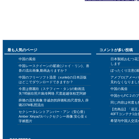
最も人気のページ
コメントが多い投稿
中国の風俗
日本製紙おむつ花
します
中国レースクイーンの翟凌(ジャイ・リン)、兽
兽の流出画像,動画ありますか？
ぼったくり注意(浦
中国のフリーソフト迅雷（xunlei)の日本語版
アメブロ(アメー
はどこでダウンロードできますか？
見れなくなりまし
今度は鄧麗欣（ステフィー・タン)の動画流
中国の風俗
失?邓丽欣照片疯传网络 尺度超越张柏芝阿娇
中国からFC２の
薛璐の流失画像:非诚勿扰薛璐私拍尺度惊人 薛
同じ内容は何度も
璐237M私照流出
【売商品】「花王
セクシータレントアンバー・アン（安心亜）
40FTコンテナ1台
Amber XinyaのIバックセクシー画像:安心亚 c
希望与中国人交流
字裤图片