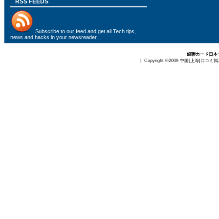
RSS FEEDS
Subscribe to
our feed
and get all Tech tips,
news and hacks in your newsreader.
銀聯カード日本
| Copyright ©2009
中国[上海]口コミ掲