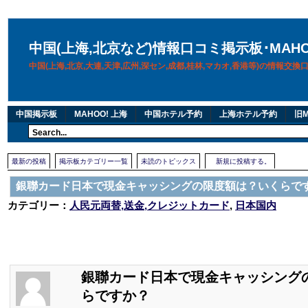
中国(上海,北京など)情報口コミ掲示板･MAH
中国(上海,北京,大連,天津,広州,深セン,成都,桂林,マカオ,香港等)の情報交
中国掲示板
MAHOO! 上海
中国ホテル予約
上海ホテル予約
旧M
最新の投稿
掲示板カテゴリー一覧
未読のトピックス
新規に投稿する。
銀聯カード日本で現金キャッシングの限度額は？いくらで
カテゴリー：
人民元両替,送金,クレジットカード
,
日本国内
銀聯カード日本で現金キャッシング
らですか？