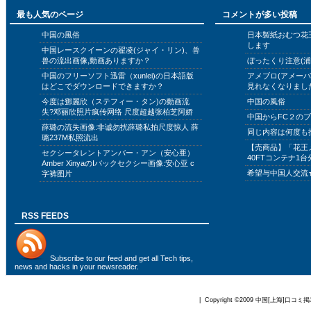
最も人気のページ
コメントが多い投稿
中国の風俗
日本製紙おむつ花
します
中国レースクイーンの翟凌(ジャイ・リン)、兽
兽の流出画像,動画ありますか？
ぼったくり注意(浦
中国のフリーソフト迅雷（xunlei)の日本語版
アメブロ(アメー
はどこでダウンロードできますか？
見れなくなりまし
今度は鄧麗欣（ステフィー・タン)の動画流
中国の風俗
失?邓丽欣照片疯传网络 尺度超越张柏芝阿娇
中国からFC２の
薛璐の流失画像:非诚勿扰薛璐私拍尺度惊人 薛
同じ内容は何度も
璐237M私照流出
【売商品】「花王
セクシータレントアンバー・アン（安心亜）
40FTコンテナ1台
Amber XinyaのIバックセクシー画像:安心亚 c
希望与中国人交流
字裤图片
RSS FEEDS
Subscribe to
our feed
and get all Tech tips,
news and hacks in your newsreader.
| Copyright ©2009
中国[上海]口コミ掲