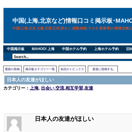
中国(上海,北京など)情報口コミ掲示板･MAH
中国(上海,北京,大連,天津,広州,深セン,成都,桂林,マカオ,香港等)の情報交
中国掲示板
MAHOO! 上海
中国ホテル予約
上海ホテル予約
旧M
最新の投稿
掲示板カテゴリー一覧
未読のトピックス
新規に投稿する。
日本人の友達がほしい
カテゴリー：
上海
,
出会い,交流,相互学習,友達
日本人の友達がほしい