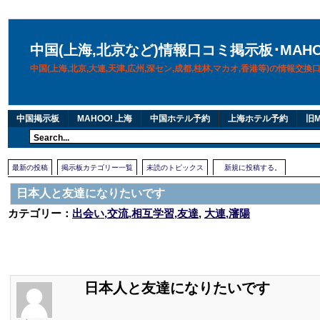
中国(上海,北京など)情報口コミ掲示板･MAH
中国(上海,北京,大連,天津,広州,深セン,成都,桂林,マカオ,香港等)の情報交
中国掲示板
MAHOO! 上海
中国ホテル予約
上海ホテル予約
旧M
最新の投稿
掲示板カテゴリー一覧
未読のトピックス
新規に投稿する。
日本人と友達になりたいです
カテゴリー：
出会い,交流,相互学習,友達
,
大連,瀋陽
日本人と友達になりたいです