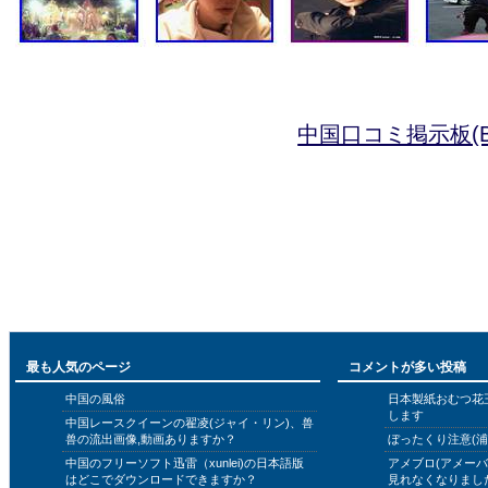
中国口コミ掲示板(B
最も人気のページ
コメントが多い投稿
中国の風俗
日本製紙おむつ花
します
中国レースクイーンの翟凌(ジャイ・リン)、兽
兽の流出画像,動画ありますか？
ぼったくり注意(浦
中国のフリーソフト迅雷（xunlei)の日本語版
アメブロ(アメー
はどこでダウンロードできますか？
見れなくなりまし