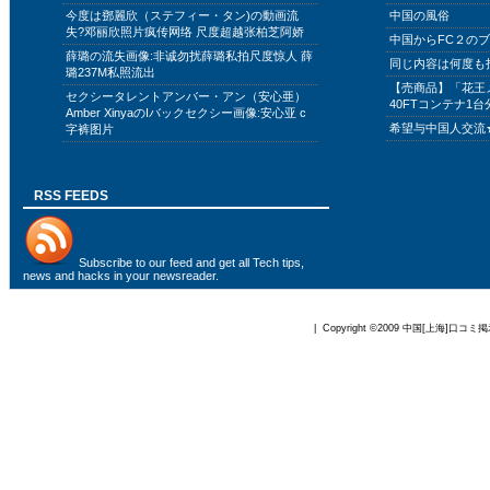
今度は鄧麗欣（ステフィー・タン)の動画流
中国の風俗
失?邓丽欣照片疯传网络 尺度超越张柏芝阿娇
中国からFC２の
薛璐の流失画像:非诚勿扰薛璐私拍尺度惊人 薛
同じ内容は何度も
璐237M私照流出
【売商品】「花王
セクシータレントアンバー・アン（安心亜）
40FTコンテナ1台
Amber XinyaのIバックセクシー画像:安心亚 c
希望与中国人交流
字裤图片
RSS FEEDS
Subscribe to
our feed
and get all Tech tips,
news and hacks in your newsreader.
| Copyright ©2009
中国[上海]口コミ掲