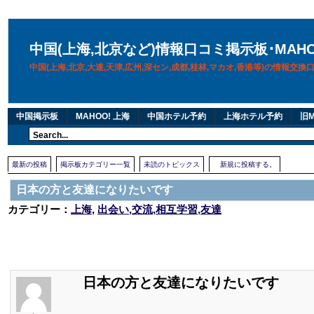
中国(上海,北京など)情報口コミ掲示板･MAH
中国(上海,北京,大連,天津,広州,深セン,成都,桂林,マカオ,香港等)の情報交
中国掲示板
MAHOO! 上海
中国ホテル予約
上海ホテル予約
旧M
最新の投稿
掲示板カテゴリー一覧
未読のトピックス
新規に投稿する。
日本の方と友達になりたいです
カテゴリー：
上海
,
出会い,交流,相互学習,友達
日本の方と友達になりたいです