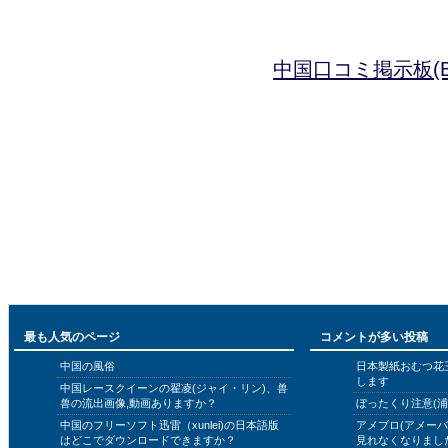
中国口コミ掲示板(B
最も人気のページ
コメントが多い投稿
中国の風俗
日本製紙おむつ花
します
中国レースクイーンの翟凌(ジャイ・リン)、兽
兽の流出画像,動画ありますか？
ぼったくり注意(浦
中国のフリーソフト迅雷（xunlei)の日本語版
アメブロ(アメー
はどこでダウンロードできますか？
見れなくなりまし