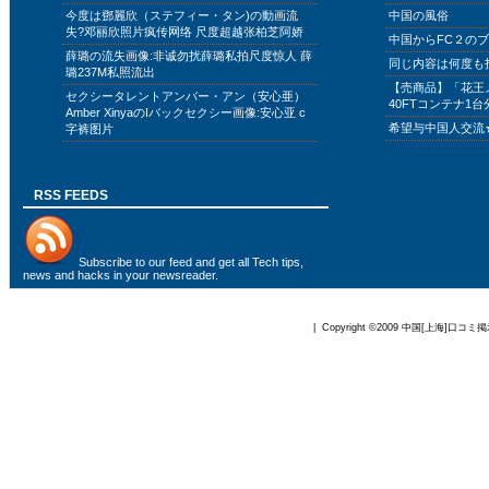
今度は鄧麗欣（ステフィー・タン)の動画流
中国の風俗
失?邓丽欣照片疯传网络 尺度超越张柏芝阿娇
中国からFC２の
薛璐の流失画像:非诚勿扰薛璐私拍尺度惊人 薛
同じ内容は何度も
璐237M私照流出
【売商品】「花王
セクシータレントアンバー・アン（安心亜）
40FTコンテナ1台
Amber XinyaのIバックセクシー画像:安心亚 c
希望与中国人交流
字裤图片
RSS FEEDS
Subscribe to
our feed
and get all Tech tips,
news and hacks in your newsreader.
| Copyright ©2009
中国[上海]口コミ掲