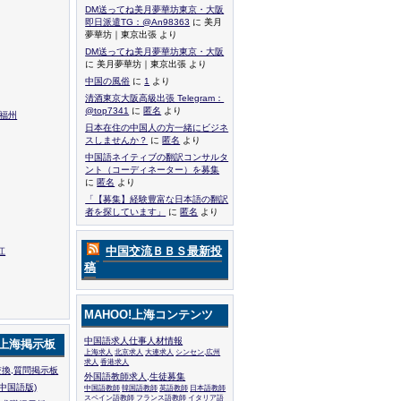
DM送ってね美月夢華坊東京・大阪
即日派遣TG：@An98363
に 美月
夢華坊｜東京出張 より
DM送ってね美月夢華坊東京・大阪
に 美月夢華坊｜東京出張 より
中国の風俗
に
1
より
清酒東京大阪高級出張 Telegram：
@top7341
に
匿名
より
,福州
日本在住の中国人の方一緒にビジネ
スしませんか？
に
匿名
より
中国語ネイティブの翻訳コンサルタ
ント（コーディネーター）を募集
に
匿名
より
「【募集】経験豊富な日本語の翻訳
者を探しています」
に
匿名
より
中国交流ＢＢＳ最新投
江
稿
MAHOO!上海コンテンツ
中国語求人仕事人材情報
!上海掲示板
上海求人
北京求人
大連求人
シンセン,広州
求人
香港求人
換,質問掲示板
外国語教師求人,生徒募集
中国語版)
中国語教師
韓国語教師
英語教師
日本語教師
スペイン語教師
フランス語教師
イタリア語