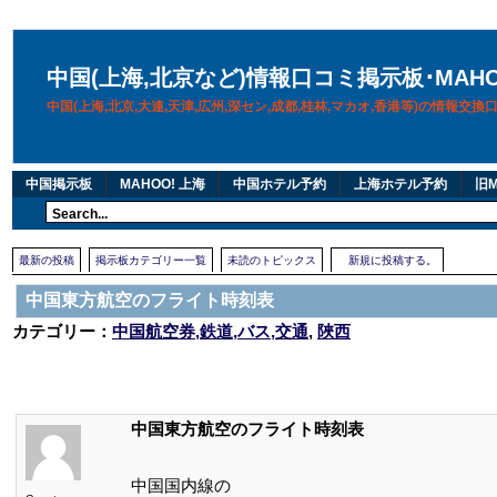
中国(上海,北京など)情報口コミ掲示板･MAH
中国(上海,北京,大連,天津,広州,深セン,成都,桂林,マカオ,香港等)の情報交
中国掲示板
MAHOO! 上海
中国ホテル予約
上海ホテル予約
旧M
最新の投稿
掲示板カテゴリー一覧
未読のトピックス
新規に投稿する。
中国東方航空のフライト時刻表
カテゴリー：
中国航空券,鉄道,バス,交通
,
陜西
中国東方航空のフライト時刻表
中国国内線の