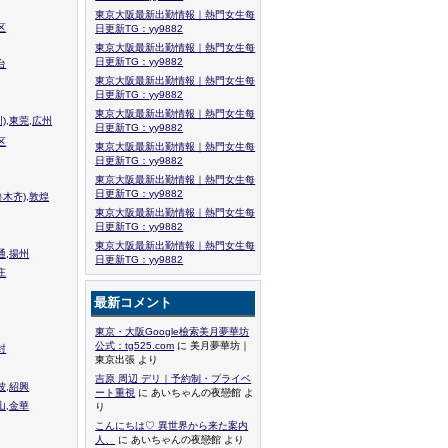
東京大阪最新出勤情報｜熱門女生每
区
日更新TG：yy9882
東京大阪最新出勤情報｜熱門女生每
日更新TG：yy9882
台
東京大阪最新出勤情報｜熱門女生每
日更新TG：yy9882
東京大阪最新出勤情報｜熱門女生每
),東莞,広州
日更新TG：yy9882
区
東京大阪最新出勤情報｜熱門女生每
日更新TG：yy9882
東京大阪最新出勤情報｜熱門女生每
日更新TG：yy9882
木齐),敦煌
東京大阪最新出勤情報｜熱門女生每
日更新TG：yy9882
東京大阪最新出勤情報｜熱門女生每
通,揚州
日更新TG：yy9882
庄
最新コメント
東京・大阪Google檢索美月夢華坊
公式：tg525.com
に 美月夢華坊｜
封
東京出張 より
吉原 周辺 デリ｜予約制・プライベ
波,紹興
ート重視
に あいちゃんの夜戀館 よ
山,金華
り
こんにちは♡ 異世界から来た案内
人、
に あいちゃんの夜戀館 より