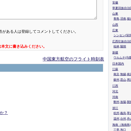
安徽
寧夏回族自治
山東
青島,済南,烟
山西
広東
性がある人は登録してコメントしてください。
シンセン(深圳
広西壮族自治
は本文に書き込みください。
桂林,陽朔
新疆
ウルムチ(乌鲁
中国東方航空のフライト時刻表
日本国内
江蘇
南京,無錫,南
蘇州,昆山,周
江西
河北
河南
鄭州,洛陽,開
浙江
か？
杭州,義烏,寧
温州,台州,舟
海南（海南島)
三亜,海口