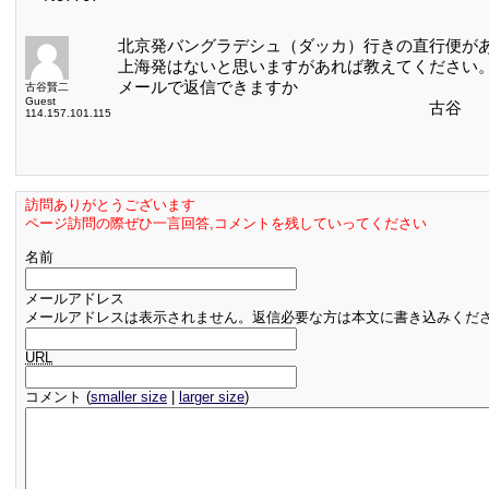
北京発バングラデシュ（ダッカ）行きの直行便が
上海発はないと思いますがあれば教えてください
メールで返信で
古谷賢二
Guest
古谷
114.157.101.115
訪問ありがとうございます
ページ訪問の際ぜひ一言回答,コメントを残していってください
名前
メールアドレス
メールアドレスは表示されません。返信必要な方は本文に書き込みくだ
URL
コメント (
smaller size
|
larger size
)