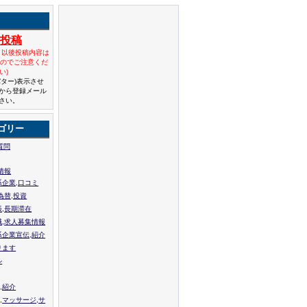
規投稿
と以後投稿内容は
んのでご注意くだ
い)
バター)表示させ
から登録メール
さい。
ゴリー
質問
情報
系企業,口コミ
為替,投資
張,長期滞在
職,求人募集情報
系企業宣伝,紹介
ります
ル
,紹介
,マッサージ,サ