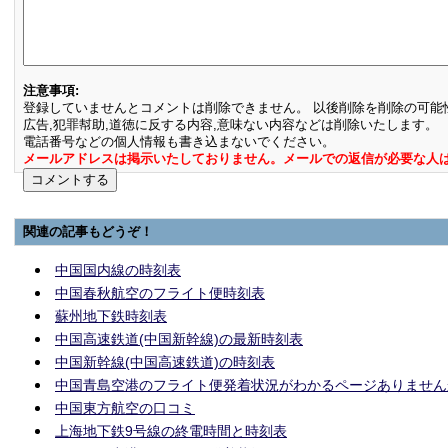
注意事項:
登録していませんとコメントは削除できません。 以後削除を削除の可能
広告,犯罪幇助,道徳に反する内容,意味ない内容などは削除いたします。
電話番号などの個人情報も書き込まないでください。
メールアドレスは掲示いたしておりません。メールでの返信が必要な人
関連の記事もどうぞ！
中国国内線の時刻表
中国春秋航空のフライト便時刻表
蘇州地下鉄時刻表
中国高速鉄道(中国新幹線)の最新時刻表
中国新幹線(中国高速鉄道)の時刻表
中国青島空港のフライト便発着状況がわかるページありません
中国東方航空の口コミ
上海地下鉄9号線の終電時間と時刻表