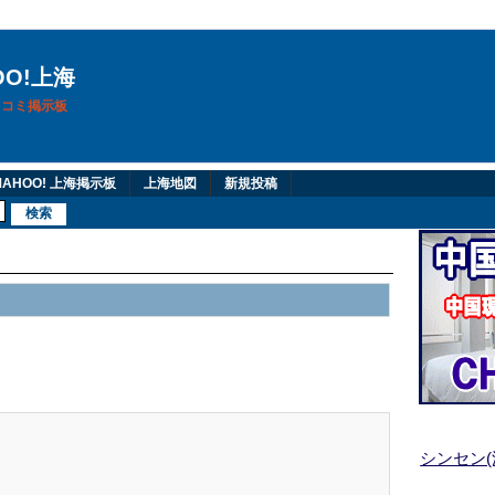
OO!上海
換口コミ掲示板
AHOO! 上海掲示板
上海地図
新規投稿
シンセン