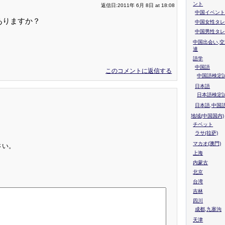
ント
返信日:2011年 6月 8日 at 18:08
中国イベント
ありますか？
中国女性タレ
。
中国男性タレ
きますか
中国出会い,交
達
語学
中国語
このコメントに返信する
中国語検定試
日本語
日本語検定
日本語,中国
地域(中国国内)
チベット
ラサ(拉萨)
マカオ(澳門)
さい。
上海
内蒙古
北京
台湾
吉林
四川
成都,九寨沟
天津