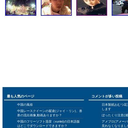
最も人気のページ
コメントが多い投稿
中国の風俗
日本製紙おむつ花
します
中国レースクイーンの翟凌(ジャイ・リン)、兽
兽の流出画像,動画ありますか？
ぼったくり注意(浦
中国のフリーソフト迅雷（xunlei)の日本語版
アメブロ(アメー
はどこでダウンロードできますか？
見れなくなりまし