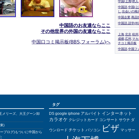
中国(上海)求
中国語,中国(
し,出会いの掲
中国企業,商品
中国語.語学(
中国語のお友達ならここ
その他世界の外国の友達ならここ
上海,北京,杭州
成都,広州,マ
中国口コミ掲示板(BBS,フォーラム)へ
チコミ掲示板
中国語,中国フォ
タグ
インターネット
アルバイト
DS
王メリーズ、大王グーン卸
google
iphone
カラオケ
クレジットカード
コンサート
サウナ
ダ
東)
ビザ
チケット
ウンロード
パソコン
マッサー
バーブログ)もついに中国から
た