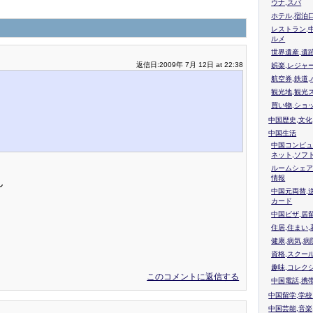
ウナ,スパ
ホテル,宿泊
レストラン,
ルメ
世界遺産,遺
返信日:2009年 7月 12日 at 22:38
娯楽,レジャ
航空券,鉄道,
観光地,観光
買い物,ショ
中国歴史,文化
中国生活
中国コンピュ
ネット,ソフ
ルームシェア
情報
ん
中国元両替,
カード
中国ビザ,居
住居,住まい
健康,病気,病
資格,スクー
趣味,コレク
このコメントに返信する
中国電話,携
中国留学,学
中国芸能,音楽