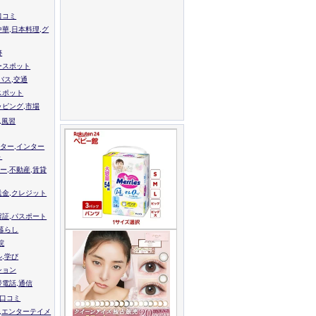
口コミ
中華,日本料理,グ
跡
ースポット
バス,交通
スポット
ッピング,市場
,風習
ター,インター
ト
ー,不動産,賃貸
送金,クレジット
留証,パスポート
,暮らし
院
ル,学び
ション
帯電話,通信
校口コミ
,エンターテイメ