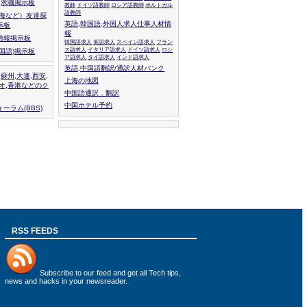
人,求職掲示板
教師
ドイツ語教師
ロシア語教師
ポルトガル
語教師
上海など）友達探
英語,韓国語,外国人求人仕事人材情
示板
報
情報掲示板
韓国語求人
英語求人
スペイン語求人
フラン
ス語求人
イタリア語求人
ドイツ語求人
ロシ
外国語)掲示板
ア語求人
タイ語求人
インド語求人
英語,中国語翻訳/通訳人材バンク
,蘇州,大連,西安,
上海の地図
カオ,香港などのク
中国語通訳，翻訳
中国ホテル予約
ーラム(BBS)
RSS FEEDS
Subscribe to
our feed
and get all Tech tips,
news and hacks in your newsreader.