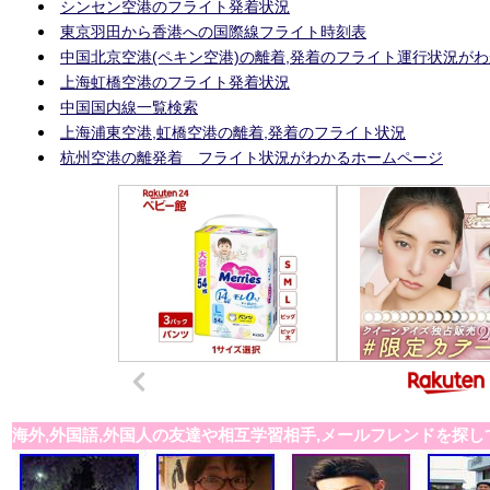
シンセン空港のフライト発着状況
東京羽田から香港への国際線フライト時刻表
中国北京空港(ペキン空港)の離着,発着のフライト運行状況が
上海虹橋空港のフライト発着状況
中国国内線一覧検索
上海浦東空港,虹橋空港の離着,発着のフライト状況
杭州空港の離発着 フライト状況がわかるホームページ
海外,外国語,外国人の友達や相互学習相手,メールフレンドを探し