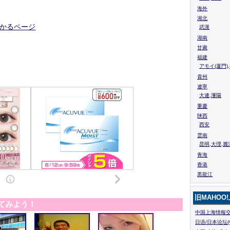
海外
湖北
わかるページ
武漢
湖南
甘粛
福建
アモイ(厦門)
貴州
遼寧
大連,瀋陽
重慶
陜西
西安
雲南
昆明,大理,麗
青海
香港
黒龍江
旧MAHOO
てみよう！
中国上海情報交
日语/日本论坛(