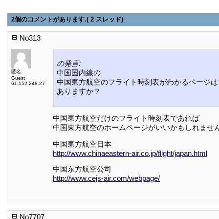
2個のコメントがあります.( 2 スレッド)
No313
の発言:
中国国内線の
匿名
Guest
中国東方航空のフライト時刻表がわかるページは
61.152.248.27
ありますか？
中国東方航空だけのフライト時刻表であれば
中国東方航空のホームページがいいかもしれませ
中国東方航空日本
http://www.chinaeastern-air.co.jp/flight/japan.html
中国东方航空公司
http://www.cejs-air.com/webpage/
No7707