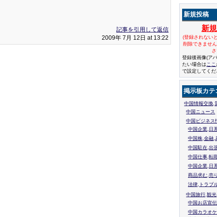
新規投稿
新
記事を引用して返信
2009年 7月 12日 at 13:22
(登録されない
削除できませ
さ
登録後画像(ア
たい場合は
ここ
で設定してくだ
掲示板カテ
中国情報交換,
中国ニュース
中国ビジネス
中国企業,日
中国株,金融,
中国駐在,出
中国仕事,転
中国企業,日
商品求む,売
法律,トラブ
中国旅行,観光
中国お店宣伝
中国カラオケ