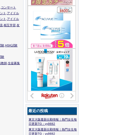
,コンサート
ント,アイドル
ント,アイドル
流,相互学習,友
験,HSK試験
試験
語教師,生徒募集
最近の投稿
東京大阪最新出勤情報｜熱門女生每
日更新TG：yy9882
東京大阪最新出勤情報｜熱門女生每
日更新TG：yy9882