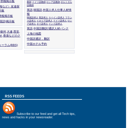
人,求職掲示板
教師
ドイツ語教師
ロシア語教師
ポルトガル
語教師
上海など）友達探
英語,韓国語,外国人求人仕事人材情
示板
報
情報掲示板
韓国語求人
英語求人
スペイン語求人
フラン
ス語求人
イタリア語求人
ドイツ語求人
ロシ
外国語)掲示板
ア語求人
タイ語求人
インド語求人
英語,中国語翻訳/通訳人材バンク
,蘇州,大連,西安,
上海の地図
カオ,香港などのク
中国語通訳，翻訳
中国ホテル予約
ーラム(BBS)
RSS FEEDS
Subscribe to
our feed
and get all Tech tips,
news and hacks in your newsreader.