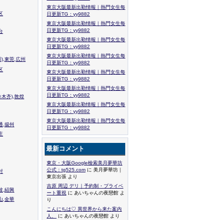
東京大阪最新出勤情報｜熱門女生每
区
日更新TG：yy9882
東京大阪最新出勤情報｜熱門女生每
日更新TG：yy9882
台
東京大阪最新出勤情報｜熱門女生每
日更新TG：yy9882
東京大阪最新出勤情報｜熱門女生每
),東莞,広州
日更新TG：yy9882
区
東京大阪最新出勤情報｜熱門女生每
日更新TG：yy9882
東京大阪最新出勤情報｜熱門女生每
日更新TG：yy9882
木齐),敦煌
東京大阪最新出勤情報｜熱門女生每
日更新TG：yy9882
東京大阪最新出勤情報｜熱門女生每
通,揚州
日更新TG：yy9882
庄
最新コメント
東京・大阪Google檢索美月夢華坊
公式：tg525.com
に 美月夢華坊｜
封
東京出張 より
吉原 周辺 デリ｜予約制・プライベ
波,紹興
ート重視
に あいちゃんの夜戀館 よ
山,金華
り
こんにちは♡ 異世界から来た案内
人、
に あいちゃんの夜戀館 より