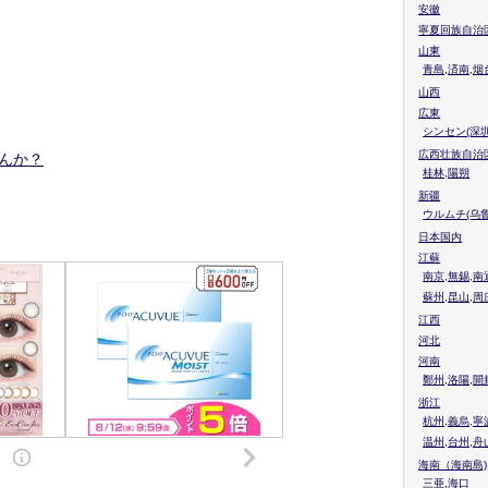
安徽
寧夏回族自治
山東
青島,済南,烟
山西
広東
シンセン(深圳
広西壮族自治
せんか？
桂林,陽朔
新疆
ウルムチ(乌鲁
日本国内
江蘇
南京,無錫,南
蘇州,昆山,周
江西
河北
河南
鄭州,洛陽,開
浙江
杭州,義烏,寧
温州,台州,舟
海南（海南島)
三亜,海口