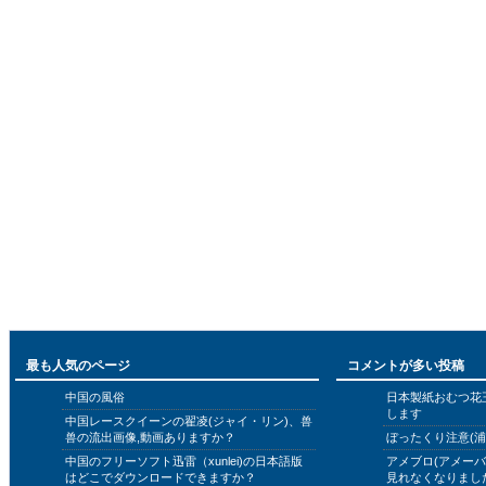
最も人気のページ
コメントが多い投稿
中国の風俗
日本製紙おむつ花
します
中国レースクイーンの翟凌(ジャイ・リン)、兽
兽の流出画像,動画ありますか？
ぼったくり注意(浦
中国のフリーソフト迅雷（xunlei)の日本語版
アメブロ(アメー
はどこでダウンロードできますか？
見れなくなりまし