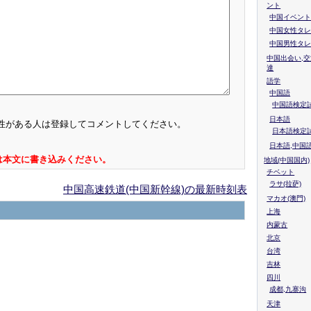
ント
中国イベント
中国女性タレ
中国男性タレ
中国出会い,交
達
語学
中国語
中国語検定試
日本語
性がある人は登録してコメントしてください。
日本語検定
日本語,中国
は本文に書き込みください。
地域(中国国内)
チベット
ラサ(拉萨)
中国高速鉄道(中国新幹線)の最新時刻表
マカオ(澳門)
上海
内蒙古
北京
台湾
吉林
四川
成都,九寨沟
天津