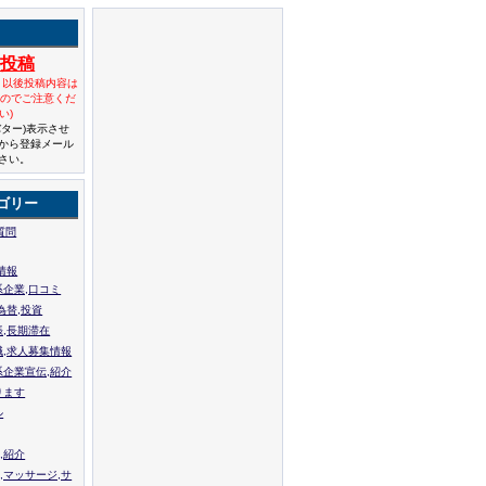
規投稿
と以後投稿内容は
んのでご注意くだ
い)
バター)表示させ
から登録メール
さい。
ゴリー
質問
情報
系企業,口コミ
為替,投資
張,長期滞在
職,求人募集情報
系企業宣伝,紹介
ります
ル
,紹介
,マッサージ,サ