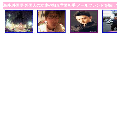
海外,外国語,外国人の友達や相互学習相手,メールフレンドを探し