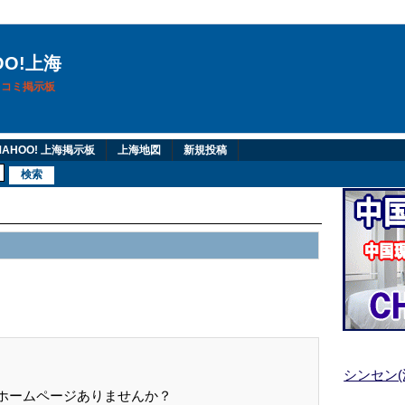
OO!上海
換口コミ掲示板
AHOO! 上海掲示板
上海地図
新規投稿
シンセン
るホームページありませんか？