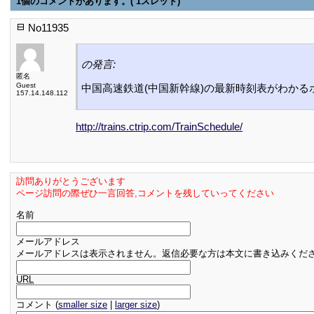
1個のコメントがあります。( 1スレッド)
No11935
の発言:
匿名
Guest
中国高速鉄道(中国新幹線)の最新時刻表がわか
157.14.148.112
http://trains.ctrip.com/TrainSchedule/
訪問ありがとうございます
ページ訪問の際ぜひ一言回答,コメントを残していってください
名前
メールアドレス
メールアドレスは表示されません。返信必要な方は本文に書き込みくだ
URL
コメント (
smaller size
|
larger size
)