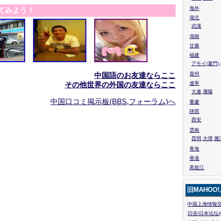
海外
てみよう！
湖北
武漢
湖南
甘粛
福建
アモイ(厦門)
中国語のお友達ならここ
貴州
その他世界の外国の友達ならここ
遼寧
大連,瀋陽
中国口コミ掲示板(BBS,フォーラム)へ
重慶
陜西
西安
雲南
昆明,大理,麗
青海
香港
黒龍江
旧MAHOO
中国上海情報交
日语/日本论坛(