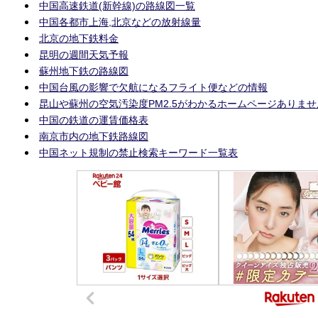
中国高速鉄道(新幹線)の路線図一覧
中国各都市上海,北京などの放射線量
北京の地下鉄料金
昆明の週間天気予報
蘇州地下鉄の路線図
中国台風の影響で欠航になるフライト便などの情報
昆山や蘇州の空気汚染度PM2.5がわかるホームページありま
中国の鉄道の運賃価格表
南京市内の地下鉄路線図
中国ネット規制の禁止検索キーワード一覧表