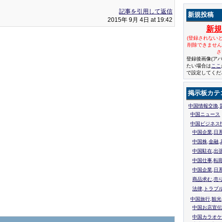
記事を引用して返信
新規投稿
2015年 9月 4日 at 19:42
新
(登録されない
削除できませ
さ
登録後画像(ア
たい場合は
ここ
で設定してくだ
掲示板カテ
中国情報交換,
中国ニュース
中国ビジネス
中国企業,日
中国株,金融,
中国駐在,出
中国仕事,転
中国企業,日
商品求む,売
法律,トラブ
中国旅行,観光
中国お店宣伝
中国カラオケ