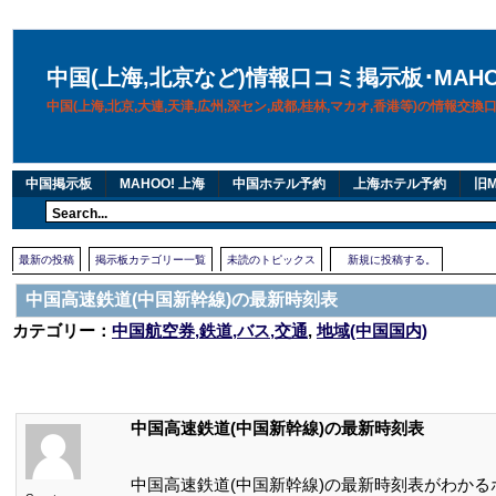
中国(上海,北京など)情報口コミ掲示板･MAH
中国(上海,北京,大連,天津,広州,深セン,成都,桂林,マカオ,香港等)の情報交
中国掲示板
MAHOO! 上海
中国ホテル予約
上海ホテル予約
旧M
最新の投稿
掲示板カテゴリー一覧
未読のトピックス
新規に投稿する。
中国高速鉄道(中国新幹線)の最新時刻表
カテゴリー：
中国航空券,鉄道,バス,交通
,
地域(中国国内)
中国高速鉄道(中国新幹線)の最新時刻表
中国高速鉄道(中国新幹線)の最新時刻表がわか