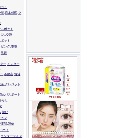
口コミ
中華,日本料理,グ
跡
ースポット
バス,交通
スポット
ッピング,市場
,風習
ター,インター
ト
ー,不動産,賃貸
送金,クレジット
留証,パスポート
,暮らし
院
ル,学び
ション
帯電話,通信
校口コミ
,エンターテイメ