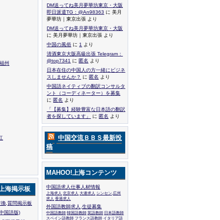
DM送ってね美月夢華坊東京・大阪
即日派遣TG：@An98363
に 美月
夢華坊｜東京出張 より
DM送ってね美月夢華坊東京・大阪
に 美月夢華坊｜東京出張 より
中国の風俗
に
1
より
清酒東京大阪高級出張 Telegram：
@top7341
に
匿名
より
,福州
日本在住の中国人の方一緒にビジネ
スしませんか？
に
匿名
より
中国語ネイティブの翻訳コンサルタ
ント（コーディネーター）を募集
に
匿名
より
「【募集】経験豊富な日本語の翻訳
者を探しています」
に
匿名
より
中国交流ＢＢＳ最新投
江
稿
MAHOO!上海コンテンツ
中国語求人仕事人材情報
!上海掲示板
上海求人
北京求人
大連求人
シンセン,広州
求人
香港求人
換,質問掲示板
外国語教師求人,生徒募集
中国語版)
中国語教師
韓国語教師
英語教師
日本語教師
スペイン語教師
フランス語教師
イタリア語