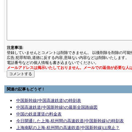
注意事項:
登録していませんとコメントは削除できません。 以後削除を削除の可能
広告,犯罪幇助,道徳に反する内容,意味ない内容などは削除いたします。
電話番号などの個人情報も書き込まないでください。
メールアドレスは掲示いたしておりません。メールでの返信が必要な人
関連の記事もどうぞ！
中国新幹線(中国高速鉄道)の時刻表
中国高速鉄道(中国新幹線)の最新全国路線図
中国の鉄道運賃の料金表
今日開通した上海-杭州間の高速鉄道(中国新幹線)の時刻表
上海南駅の上海-杭州間の高速鉄道(中国新幹線)は廃止？