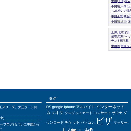
中国(上海)求
中国語,中国(
し,出会いの掲
中国企業,商品
中国語.語学(
上海,北京,杭州
成都,広州,マ
チコミ掲示板
中国語,中国フォ
タグ
インターネット
アルバイト
DS
王メリーズ、大王グーン卸
google
iphone
カラオケ
クレジットカード
コンサート
サウナ
ダ
東)
ビザ
チケット
ウンロード
パソコン
マッサー
バーブログ)もついに中国から
た