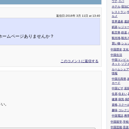
ウナ,スパ
ホテル,宿泊
レストラン,
返信日:2016年 3月 11日 at 13:40
ルメ
世界遺産,遺
娯楽,レジャ
航空券,鉄道,
るホームページありませんか？
観光地,観光
買い物,ショ
中国歴史,文化
中国生活
中国コンピュ
このコメントに返信する
ネット,ソフ
ルームシェア
情報
中国元両替,
カード
中国ビザ,居
住居,住まい
健康,病気,病
さい。
資格,スクー
趣味,コレク
中国電話,携
中国留学,学
中国芸能,音楽