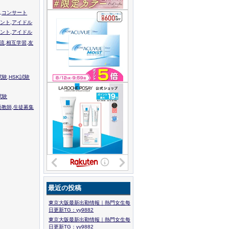
,コンサート
ント,アイドル
ント,アイドル
流,相互学習,友
験,HSK試験
試験
語教師,生徒募集
最近の投稿
東京大阪最新出勤情報｜熱門女生每
日更新TG：yy9882
東京大阪最新出勤情報｜熱門女生每
日更新TG：yy9882