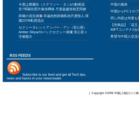
今度は鄧麗欣（ステフィー・タン)の動画流
中国の風俗
失?邓丽欣照片疯传网络 尺度超越张柏芝阿娇
中国からFC２の
薛璐の流失画像:非诚勿扰薛璐私拍尺度惊人 薛
同じ内容は何度も
璐237M私照流出
【売商品】「花王
セクシータレントアンバー・アン（安心亜）
40FTコンテナ1台
Amber XinyaのIバックセクシー画像:安心亚 c
希望与中国人交流
字裤图片
RSS FEEDS
Subscribe to
our feed
and get all Tech tips,
news and hacks in your newsreader.
| Copyright ©2009
中国[上海]口コミ掲