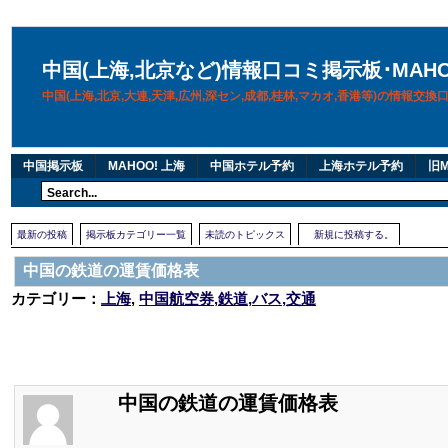
中国(上海,北京など)情報口コミ掲示板･MAH
中国(上海,北京,大連,天津,広州,深セン,成都,桂林,マカオ,香港等)の情報交
中国掲示板
MAHOO! 上海
中国ホテル予約
上海ホテル予約
旧M
最新の投稿
掲示板カテゴリー一覧
未読のトピックス
新規に投稿する。
中国の鉄道の運賃価格表
カテゴリー：
上海
,
中国航空券,鉄道,バス,交通
中国の鉄道の運賃価格表