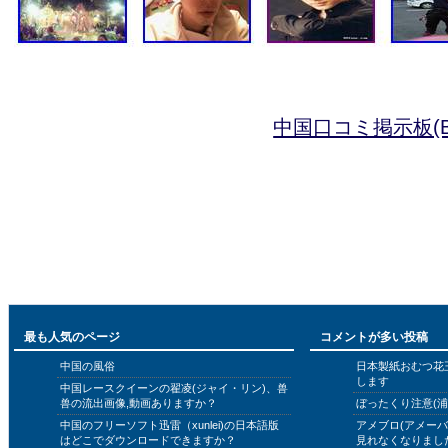
中国口コミ掲示板(B
最も人気のページ
コメントが多い投稿
中国の風俗
日本製紙おむつ花
します
中国レースクイーンの翟凌(ジャイ・リン)、兽
兽の流出画像,動画ありますか？
ぼったくり注意(浦
中国のフリーソフト迅雷（xunlei)の日本語版
アメブロ(アメー
はどこでダウンロードできますか？
見れなくなりまし