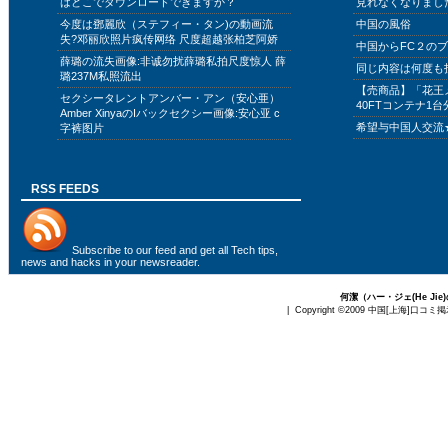
はどこでダウンロードできますか？
見れなくなりまし
今度は鄧麗欣（ステフィー・タン)の動画流
中国の風俗
失?邓丽欣照片疯传网络 尺度超越张柏芝阿娇
中国からFC２の
薛璐の流失画像:非诚勿扰薛璐私拍尺度惊人 薛
同じ内容は何度も
璐237M私照流出
【売商品】「花王
セクシータレントアンバー・アン（安心亜）
40FTコンテナ1台
Amber XinyaのIバックセクシー画像:安心亚 c
希望与中国人交流
字裤图片
RSS FEEDS
Subscribe to
our feed
and get all Tech tips,
news and hacks in your newsreader.
何潔（ハー・ジェ(He J
| Copyright ©2009
中国[上海]口コミ掲