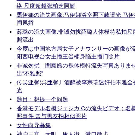
络 尺度超越张柏芝阿娇
馬伊娜の流失画像:马伊娜浴室照下载曝光 马
闫凤娇
薛璐の流失画像:非诚勿扰薛璐人体模特私拍尺度
照流出
今度は中国地方局女子アナウンサーの画像が
阳西电视台女主播王焱楠身陷主播门照片
非诚勿扰 閆鳳嬌の裸体模特流失写真ありま
出“不雅照”
传吴亚馨(呉亜馨〕酒醉被李宗瑞迷奸拍不雅全
光
题目：想提一个问题
香港モデル名模ジェシカ Cの流失ビデオ；名模Je
照事件 曾与男友拍相似照片
女性向导募集
神户三宫、元町、唐人街、港口散步