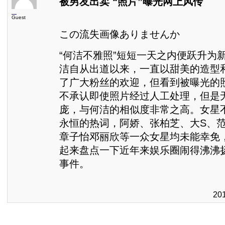
被男友出卖 “照片”曝光网上风传
Guest
この流失画像ありませんか
“何洁不雅照”短短一天之内便跃升为
洁自从出道以来，一直以甜美的造型
了广大粉丝的欢迎，但看到被曝光的
不承认即使照片经过人工处理，但是
庞，与何洁的相似度非常之高。女星
永恒的热词，阿娇、张柏芝、大S、
章子怡邓丽欣等一众女星均未能幸免
起来盘点一下近年来娱乐圈闹得沸沸
事件。
20