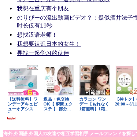
我想在重庆有个朋友
のりぴーの流出動画ビデオ？：疑似酒井法子性
时长仅有19秒
想找汉语老师！
我想要认识日本的女生！
寻找一起学习的伙伴
海外,外国語,外国人の友達や相互学習相手,メールフレンドを探し