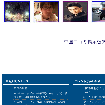
中国口コミ掲示板(B
最も人気のページ
コメントが多い投稿
中国の風俗
日本製紙おむつ花
します
中国レースクイーンの翟凌(ジャイ・リン)、兽
兽の流出画像,動画ありますか？
ぼったくり注意(浦
中国のフリーソフト迅雷（xunlei)の日本語版
アメブロ(アメー