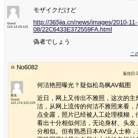
モザイクだけど
http://365jia.cn/news/images/2010-11-
Guest
124.14.29.115
08/22C6433E372559FA.html
偽者でしょう
こ
No6082
返信日:20
何洁艳照曝光？疑似松岛枫AV截图
匿名
近日，网上又传出不雅照，这次的主
Guest
115.174.120.225
洁，从网上流传的何洁不雅照来看，
点全露，照片已经被人工处理模糊，
看出十分相似何洁，无论身材、头发
分相似。但有熟悉日本AV业人士称