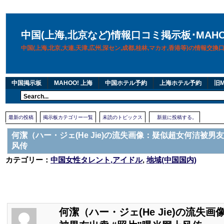
中国(上海,北京など)情報口コミ掲示板･MAH
中国(上海,北京,大連,天津,広州,深セン,成都,桂林,マカオ,香港等)の情報交
中国掲示板
MAHOO! 上海
中国ホテル予約
上海ホテル予約
旧M
最新の投稿
掲示板カテゴリー一覧
未読のトピックス
新規に投稿する。
何潔（ハー・ジェ(He Jie)の流失画像：疑似超女何洁被男友
风传
カテゴリー：
中国女性タレント,アイドル
,
地域(中国国内)
何潔（ハー・ジェ(He Jie)の流失