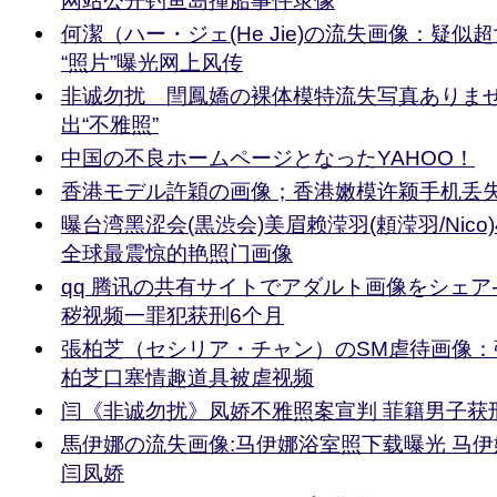
网站公开钓鱼岛撞船事件录像
何潔（ハー・ジェ(He Jie)の流失画像：疑
“照片”曝光网上风传
非诚勿扰 閆鳳嬌の裸体模特流失写真ありま
出“不雅照”
中国の不良ホームページとなったYAHOO！
香港モデル許穎の画像；香港嫩模许颖手机丢失
曝台湾黑涩会(黒渋会)美眉赖滢羽(頼滢羽/Nico)
全球最震惊的艳照门画像
qq 腾讯の共有サイトでアダルト画像をシェア
秽视频一罪犯获刑6个月
張柏芝（セシリア・チャン）のSM虐待画像：
柏芝口塞情趣道具被虐视频
闫《非诚勿扰》凤娇不雅照案宣判 菲籍男子获
馬伊娜の流失画像:马伊娜浴室照下载曝光 马
闫凤娇