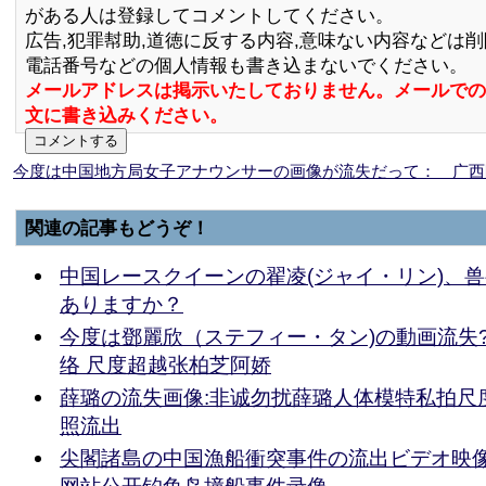
がある人は登録してコメントしてください。
広告,犯罪幇助,道徳に反する内容,意味ない内容などは
電話番号などの個人情報も書き込まないでください。
メールアドレスは掲示いたしておりません。メールでの
文に書き込みください。
今度は中国地方局女子アナウンサーの画像が流失だって： 广西
関連の記事もどうぞ！
中国レースクイーンの翟凌(ジャイ・リン)、兽
ありますか？
今度は鄧麗欣（ステフィー・タン)の動画流失
络 尺度超越张柏芝阿娇
薛璐の流失画像:非诚勿扰薛璐人体模特私拍尺度
照流出
尖閣諸島の中国漁船衝突事件の流出ビデオ映