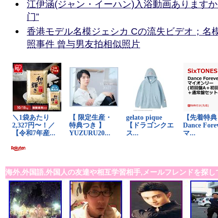
江伊涵(ジャン・イーハン)入浴動画ありますか
门”
香港モデル名模ジェシカ Cの流失ビデオ；名模Je
照事件 曾与男友拍相似照片
海外,外国語,外国人の友達や相互学習相手,メールフレンドを探し