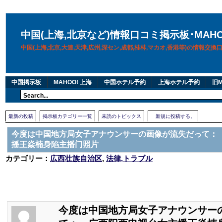
中国(上海,北京など)情報口コミ掲示板･MAH
中国(上海,北京,大連,天津,広州,深セン,成都,桂林,マカオ,香港等)の情報交
中国掲示板
MAHOO! 上海
中国ホテル予約
上海ホテル予約
旧M
最新の投稿
掲示板カテゴリー一覧
未読のトピックス
新規に投稿する。
今度は中国地方局女子アナウンサーの画像が流失だって：
播王焱楠身陷主播门照片
カテゴリー：
広西壮族自治区
,
法律,トラブル
今度は中国地方局女子アナウンサー