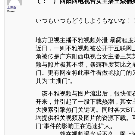
て： 广西阳西电视台女主播王焱楠
上海通
Guest
いつもいつもどうしようもないな！
地方卫视主播不雅视频外泄 暴露程度
近日，一则不雅视频被公开于互联网
角被传是广东阳西电视台女主播王某
频与照片极其不堪，暴露程度甚比之
门。更有网友将此事件看做艳照门的
其为“主播门”。
该不雅视频与图片流出后，很快便
开来，并引起了一股下载热潮，其女
大搜索引擎热门关键词。同时各大BT
均提供相关视频及图片的资源下载。
门”事件的影响正在迅速扩大。
就在视频曝光后不久，网上流