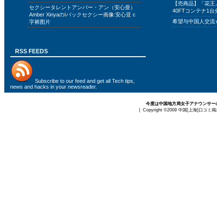
【売商品】「花王
セクシータレントアンバー・アン（安心亜）
40FTコンテナ1台
Amber XinyaのIバックセクシー画像:安心亚 c
希望与中国人交流
字裤图片
RSS FEEDS
Subscribe to
our feed
and get all Tech tips,
news and hacks in your newsreader.
今度は中国地方局女子アナウンサー
| Copyright ©2009
中国[上海]口コミ掲