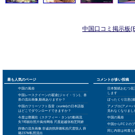
中国口コミ掲示板(B
最も人気のページ
コメントが多い投稿
中国の風俗
日本製紙おむつ花
します
中国レースクイーンの翟凌(ジャイ・リン)、兽
兽の流出画像,動画ありますか？
ぼったくり注意(浦
中国のフリーソフト迅雷（xunlei)の日本語版
アメブロ(アメー
はどこでダウンロードできますか？
見れなくなりまし
今度は鄧麗欣（ステフィー・タン)の動画流
中国の風俗
失?邓丽欣照片疯传网络 尺度超越张柏芝阿娇
中国からFC２の
薛璐の流失画像:非诚勿扰薛璐私拍尺度惊人 薛
同じ内容は何度も
璐237M私照流出