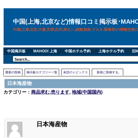
中国(上海,北京など)情報口コミ掲示板･MAH
中国(上海,北京,大連,天津,広州,深セン,成都,桂林,マカオ,香港等)の情報交
中国掲示板
MAHOO! 上海
中国ホテル予約
上海ホテル予約
旧M
最新の投稿
掲示板カテゴリー一覧
未読のトピックス
新規に投稿する。
日本海産物
カテゴリー：
商品求む,売ります
,
地域(中国国内)
日本海産物