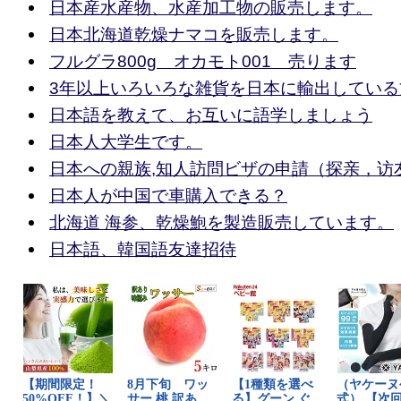
日本産水産物、水産加工物の販売します。
日本北海道乾燥ナマコを販売します。
フルグラ800g オカモト001 売ります
3年以上いろいろな雑貨を日本に輸出している
日本語を教えて、お互いに語学しましょう
日本人大学生です。
日本への親族,知人訪問ビザの申請（探亲，访
日本人が中国で車購入できる？
北海道 海参、乾燥鮑を製造販売しています。
日本語、韓国語友達招待