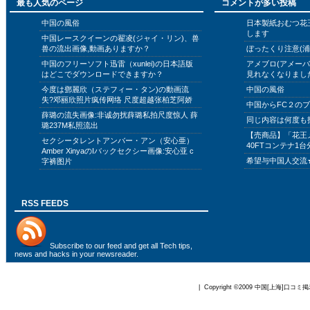
最も人気のページ
コメントが多い投稿
中国の風俗
日本製紙おむつ花
します
中国レースクイーンの翟凌(ジャイ・リン)、兽
兽の流出画像,動画ありますか？
ぼったくり注意(浦
中国のフリーソフト迅雷（xunlei)の日本語版
アメブロ(アメー
はどこでダウンロードできますか？
見れなくなりまし
今度は鄧麗欣（ステフィー・タン)の動画流
中国の風俗
失?邓丽欣照片疯传网络 尺度超越张柏芝阿娇
中国からFC２の
薛璐の流失画像:非诚勿扰薛璐私拍尺度惊人 薛
同じ内容は何度も
璐237M私照流出
【売商品】「花王
セクシータレントアンバー・アン（安心亜）
40FTコンテナ1台
Amber XinyaのIバックセクシー画像:安心亚 c
希望与中国人交流
字裤图片
RSS FEEDS
Subscribe to
our feed
and get all Tech tips,
news and hacks in your newsreader.
| Copyright ©2009
中国[上海]口コミ掲