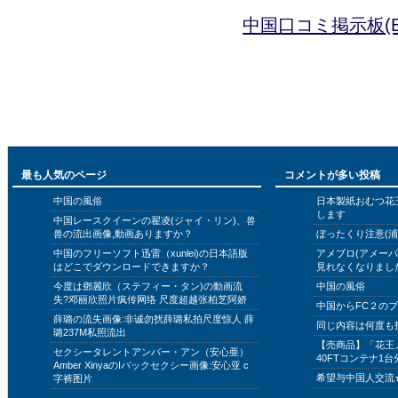
中国口コミ掲示板(B
最も人気のページ
コメントが多い投稿
中国の風俗
日本製紙おむつ花
します
中国レースクイーンの翟凌(ジャイ・リン)、兽
兽の流出画像,動画ありますか？
ぼったくり注意(浦
中国のフリーソフト迅雷（xunlei)の日本語版
アメブロ(アメー
はどこでダウンロードできますか？
見れなくなりまし
今度は鄧麗欣（ステフィー・タン)の動画流
中国の風俗
失?邓丽欣照片疯传网络 尺度超越张柏芝阿娇
中国からFC２の
薛璐の流失画像:非诚勿扰薛璐私拍尺度惊人 薛
同じ内容は何度も
璐237M私照流出
【売商品】「花王
セクシータレントアンバー・アン（安心亜）
40FTコンテナ1台
Amber XinyaのIバックセクシー画像:安心亚 c
希望与中国人交流
字裤图片