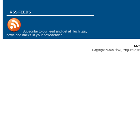
RSS FEEDS
Subscribe to
our feed
and get all Tech tips,
news and hacks in your newsreader.
SK
| Copyright ©2009
中国[上海]口コミ掲