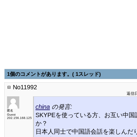
1個のコメントがあります。( 1スレッド)
No11992
返信日:
china
の発言:
匿名
SKYPEを使っている方、お互い中
Guest
202.156.168.125
か？
日本人同士で中国語会話を楽しんだ