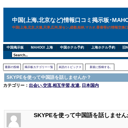
中国(上海,北京など)情報口コミ掲示板･MAH
中国(上海,北京,大連,天津,広州,深セン,成都,桂林,マカオ,香港等)の情報交
中国掲示板
MAHOO! 上海
中国ホテル予約
上海ホテル予約
旧M
最新の投稿
掲示板カテゴリー一覧
未読のトピックス
新規に投稿する。
SKYPEを使って中国語を話しませんか？
カテゴリー：
出会い,交流,相互学習,友達
,
日本国内
SKYPEを使って中国語を話しません