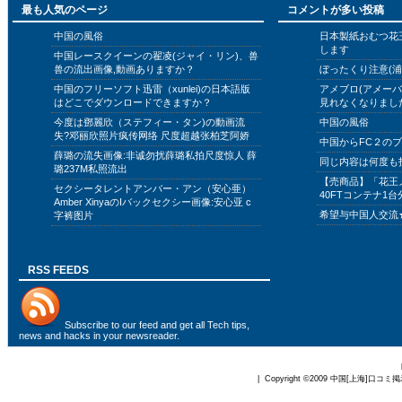
最も人気のページ
コメントが多い投稿
中国の風俗
日本製紙おむつ花
します
中国レースクイーンの翟凌(ジャイ・リン)、兽
兽の流出画像,動画ありますか？
ぼったくり注意(浦
中国のフリーソフト迅雷（xunlei)の日本語版
アメブロ(アメー
はどこでダウンロードできますか？
見れなくなりまし
今度は鄧麗欣（ステフィー・タン)の動画流
中国の風俗
失?邓丽欣照片疯传网络 尺度超越张柏芝阿娇
中国からFC２の
薛璐の流失画像:非诚勿扰薛璐私拍尺度惊人 薛
同じ内容は何度も
璐237M私照流出
【売商品】「花王
セクシータレントアンバー・アン（安心亜）
40FTコンテナ1台
Amber XinyaのIバックセクシー画像:安心亚 c
希望与中国人交流
字裤图片
RSS FEEDS
Subscribe to
our feed
and get all Tech tips,
news and hacks in your newsreader.
| Copyright ©2009
中国[上海]口コミ掲