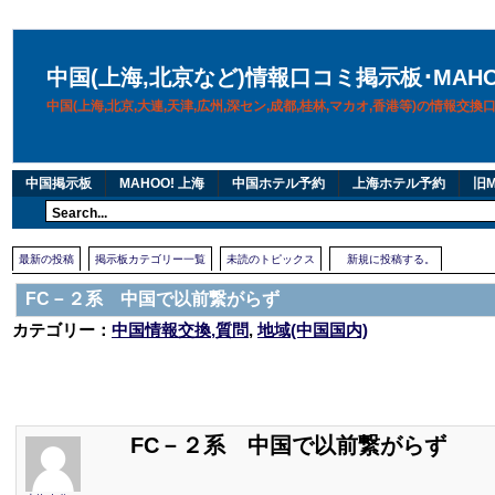
中国(上海,北京など)情報口コミ掲示板･MAH
中国(上海,北京,大連,天津,広州,深セン,成都,桂林,マカオ,香港等)の情報交
中国掲示板
MAHOO! 上海
中国ホテル予約
上海ホテル予約
旧M
最新の投稿
掲示板カテゴリー一覧
未読のトピックス
新規に投稿する。
FC－２系 中国で以前繋がらず
カテゴリー：
中国情報交換,質問
,
地域(中国国内)
FC－２系 中国で以前繋がらず