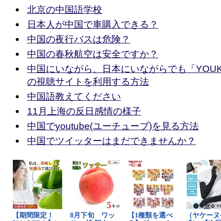
北京の中国語学校
日本人が中国で車購入できる？
中国の夜行バスは危険？
中国の春秋航空は安全ですか？
中国にいながら、日本にいながらでも「YOUK
の視聴サイトを利用する方法
中国語教えてください
11月上海の反日感情の様子
中国でyoutube(ユーチューブ)を見る方法
中国でツイッターはまだできませんか？