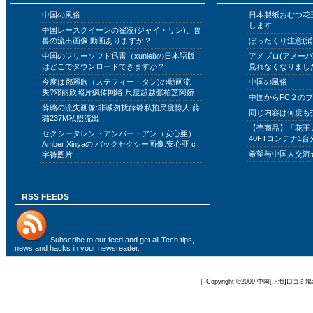
中国の風俗
日本製紙おむつ花
します
中国レースクイーンの翟凌(ジャイ・リン)、兽
兽の流出画像,動画ありますか？
ぼったくり注意(浦
中国のフリーソフト迅雷（xunlei)の日本語版
アメブロ(アメー
はどこでダウンロードできますか？
見れなくなりまし
今度は鄧麗欣（ステフィー・タン)の動画流
中国の風俗
失?邓丽欣照片疯传网络 尺度超越张柏芝阿娇
中国からFC２の
薛璐の流失画像:非诚勿扰薛璐私拍尺度惊人 薛
同じ内容は何度も
璐237M私照流出
【売商品】「花王
セクシータレントアンバー・アン（安心亜）
40FTコンテナ1台
Amber XinyaのIバックセクシー画像:安心亚 c
希望与中国人交流
字裤图片
RSS FEEDS
Subscribe to
our feed
and get all Tech tips,
news and hacks in your newsreader.
| Copyright ©2009
中国[上海]口コミ掲