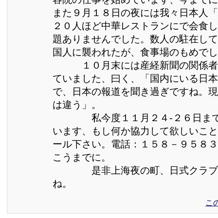
また９月１８日の夜には我々日本人「
２０人ほど中華レストランにで会食し
題ありませんでした。数人の駐在して
国人に襲われたが、食事場のもめでし
１０月末には産経新聞の関係者
ていました、曰く、「国内にいる日本
で、日本の報道を聞き過ぎですね。現
は違う」。
私今度１１月２４-２６日まで
います、もし何か協力して欲しいこと
ール下さい。電話：１５８－９５
こうまでに。
是非上海夜の町、日式クラブを
ね。
こ