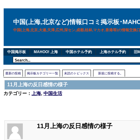
中国(上海,北京など)情報口コミ掲示板･MAH
中国(上海,北京,大連,天津,広州,深セン,成都,桂林,マカオ,香港等)の情報交
中国掲示板
MAHOO! 上海
中国ホテル予約
上海ホテル予約
旧M
最新の投稿
掲示板カテゴリー一覧
未読のトピックス
新規に投稿する。
11月上海の反日感情の様子
カテゴリー：
上海
,
中国生活
11月上海の反日感情の様子