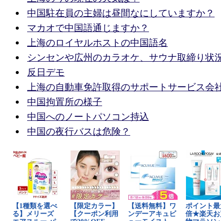
中国駐在員の主婦は昼間なにしていますか？
マカオで中国語通じますか？
上海のロイヤルホストの中国語名
シンセンや広州のカラオケ、サウナ取締り状
反日デモ
上海の自動車免許取得のサポートサービス会
中国拘置所の様子
中国へのノートパソコン持込
中国の夜行バスは危険？