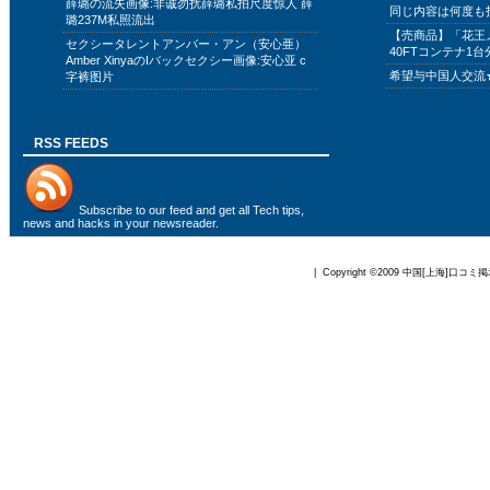
薛璐の流失画像:非诚勿扰薛璐私拍尺度惊人 薛
同じ内容は何度も
璐237M私照流出
【売商品】「花王
セクシータレントアンバー・アン（安心亜）
40FTコンテナ1台
Amber XinyaのIバックセクシー画像:安心亚 c
希望与中国人交流
字裤图片
RSS FEEDS
Subscribe to
our feed
and get all Tech tips,
news and hacks in your newsreader.
| Copyright ©2009
中国[上海]口コミ掲