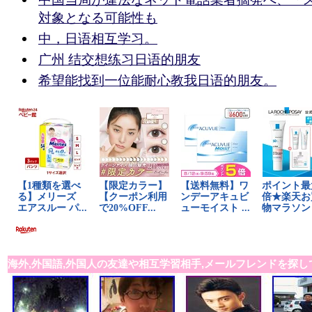
対象となる可能性も
中，日语相互学习。
广州 结交想练习日语的朋友
希望能找到一位能耐心教我日语的朋友。
海外,外国語,外国人の友達や相互学習相手,メールフレンドを探し