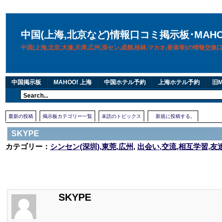
中国(上海,北京など)情報口コミ掲示板･MAH
中国(上海,北京,大連,天津,広州,深セン,成都,桂林,マカオ,香港等)の情報交
中国掲示板
MAHOO! 上海
中国ホテル予約
上海ホテル予約
旧M
最新の投稿
掲示板カテゴリー一覧
未読のトピックス
新規に投稿する。
SKYPE
カテゴリー：
シンセン(深圳),東莞,広州
,
出会い,交流,相互学習,友
SKYPE