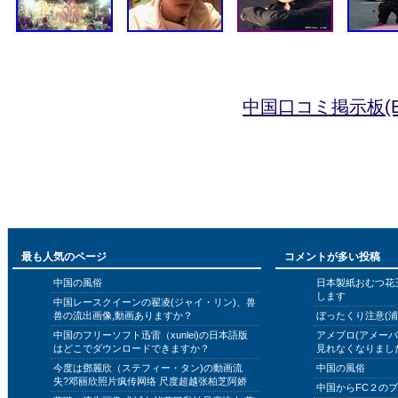
中国口コミ掲示板(B
最も人気のページ
コメントが多い投稿
中国の風俗
日本製紙おむつ花
します
中国レースクイーンの翟凌(ジャイ・リン)、兽
兽の流出画像,動画ありますか？
ぼったくり注意(浦
中国のフリーソフト迅雷（xunlei)の日本語版
アメブロ(アメー
はどこでダウンロードできますか？
見れなくなりまし
今度は鄧麗欣（ステフィー・タン)の動画流
中国の風俗
失?邓丽欣照片疯传网络 尺度超越张柏芝阿娇
中国からFC２の