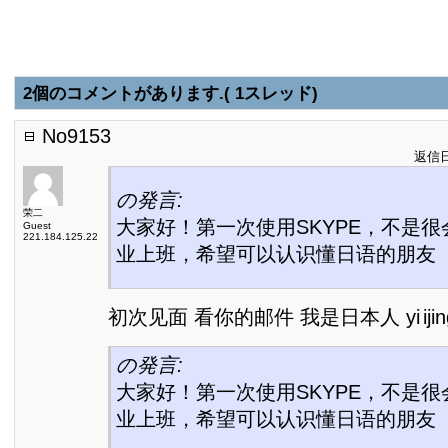
2個のコメントがあります.( 1スレッド)
No9153
返信日:
の発言:
荣二
大家好！第一次使用SKYPE，不是
Guest
221.184.125.22
业上班，希望可以认识懂日语的朋友
初次见面 看你的邮件 我是日本人 yi ijin
の発言:
大家好！第一次使用SKYPE，不是
业上班，希望可以认识懂日语的朋友