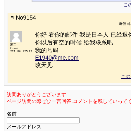
こ
No9154
返信日:2
你好 看你的邮件 我是日本人 已经退
你以后有空的时候 给我联系吧
荣二
Guest
我的号码
221.184.125.22
E1940@me.com
改天见
この
訪問ありがとうございます
ページ訪問の際ぜひ一言回答,コメントを残していって
名前
メールアドレス