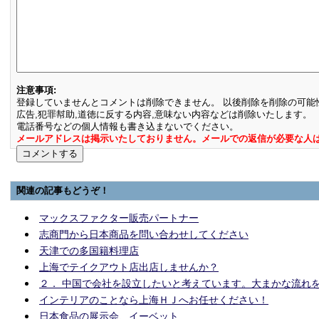
注意事項:
登録していませんとコメントは削除できません。 以後削除を削除の可能
広告,犯罪幇助,道徳に反する内容,意味ない内容などは削除いたします。
電話番号などの個人情報も書き込まないでください。
メールアドレスは掲示いたしておりません。メールでの返信が必要な人
関連の記事もどうぞ！
マックスファクター販売パートナー
志商門から日本商品を問い合わせしてください
天津での多国籍料理店
上海でテイクアウト店出店しませんか？
２． 中国で会社を設立したいと考えています。大まかな流れ
インテリアのことなら上海ＨＪへお任せください！
日本食品の展示会、イーベット