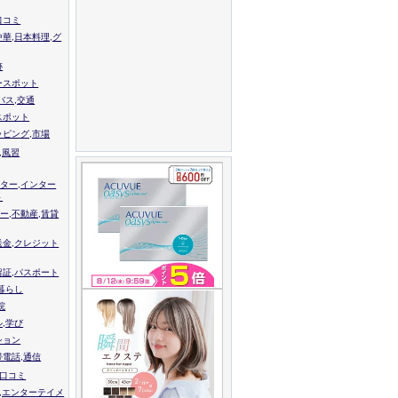
口コミ
中華,日本料理,グ
跡
ースポット
バス,交通
スポット
ッピング,市場
,風習
ター,インター
ト
ー,不動産,賃貸
送金,クレジット
留証,パスポート
,暮らし
院
ル,学び
ション
帯電話,通信
校口コミ
,エンターテイメ