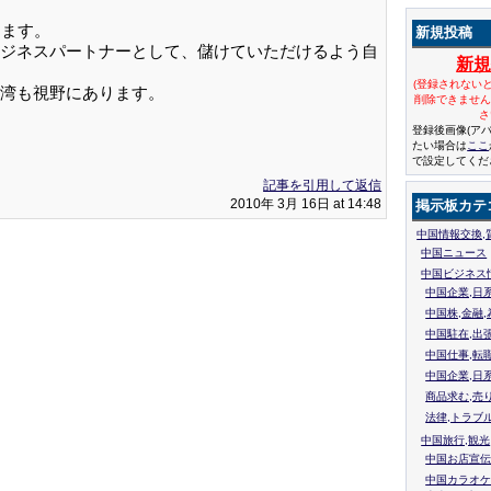
します。
新規投稿
ジネスパートナーとして、儲けていただけるよう自
新
(登録されない
湾も視野にあります。
削除できませ
さ
登録後画像(ア
たい場合は
ここ
で設定してくだ
記事を引用して返信
2010年 3月 16日 at 14:48
掲示板カテ
中国情報交換,
中国ニュース
中国ビジネス
中国企業,日
中国株,金融,
中国駐在,出
中国仕事,転
中国企業,日
商品求む,売
法律,トラブ
中国旅行,観光
中国お店宣伝
中国カラオケ