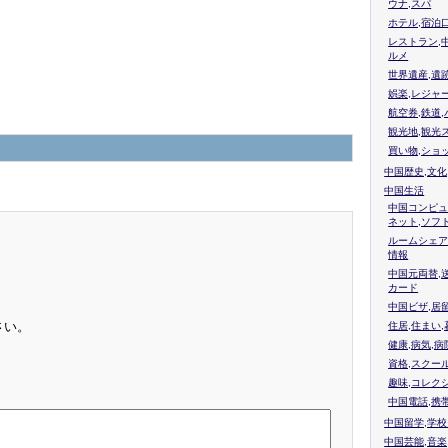
ウナ,スパ
ホテル,宿泊
レストラン,
ルメ
世界遺産,遺
娯楽,レジャ
航空券,鉄道,
観光地,観光
買い物,ショ
中国歴史,文化
中国生活
中国コンピュ
ネット,ソフ
ルームシェア
情報
中国元両替,
カード
中国ビザ,居
さい。
住居,住まい
健康,病気,病
資格,スクー
趣味,コレク
中国電話,携
中国留学,学
中国芸能,音楽