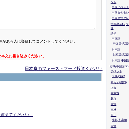
ント
中国イベント
中国女性タレ
中国男性タレ
中国出会い,交
達
語学
中国語
性がある人は登録してコメントしてください。
中国語検定試
日本語
日本語検定
は本文に書き込みください。
日本語,中国
地域(中国国内)
日本食のファーストフード投資ください
チベット
ラサ(拉萨)
マカオ(澳門)
上海
内蒙古
北京
台湾
吉林
を教えてください。
四川
成都,九寨沟
天津