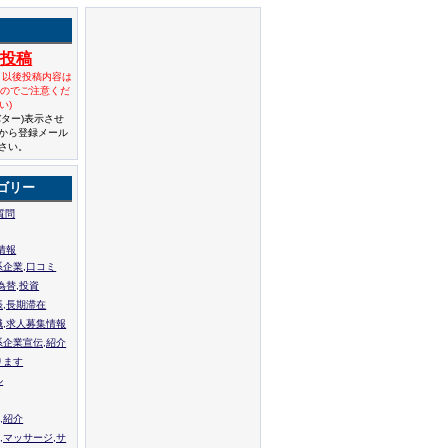
規投稿
と以後投稿内容は
んのでご注意くだ
い)
バター)表示させ
から登録メール
さい。
ゴリー
質問
情報
系企業,口コミ
為替,投資
張,長期滞在
職,求人募集情報
系企業宣伝,紹介
ります
ル
,紹介
,マッサージ,サ