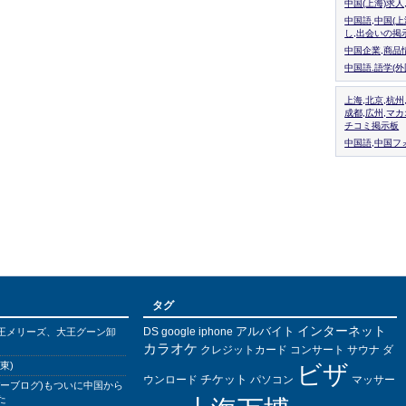
中国(上海)求
中国語,中国(
し,出会いの掲
中国企業,商品
中国語.語学(
上海,北京,杭州
成都,広州,マ
チコミ掲示板
中国語,中国フォ
タグ
インターネット
アルバイト
DS
王メリーズ、大王グーン卸
google
iphone
カラオケ
クレジットカード
コンサート
サウナ
ダ
東)
ビザ
チケット
ウンロード
パソコン
マッサー
バーブログ)もついに中国から
た