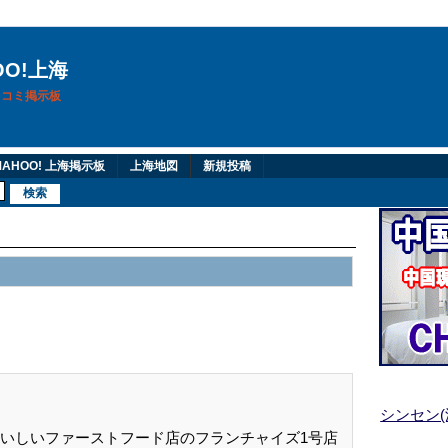
OO!上海
換口コミ掲示板
AHOO! 上海掲示板
上海地図
新規投稿
シンセン
いしいファーストフード店のフランチャイズ1号店