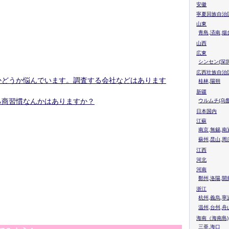
安徽
寧夏回族自治
山東
青島,済南,烟
山西
広東
シンセン(深圳
広西壮族自治
かどうか悩んでいます。調査する会社などはあります
桂林,陽朔
新疆
る商習慣なんかはありますか？
ウルムチ(乌鲁
日本国内
江蘇
南京,無錫,南
蘇州,昆山,周
江西
河北
河南
鄭州,洛陽,開
浙江
杭州,義烏,寧
温州,台州,舟
海南（海南島)
三亜,海口