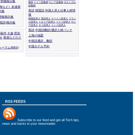
人,求職掲示板
教師
ドイツ語教師
ロシア語教師
ポルトガル
語教師
上海など）友達探
英語,韓国語,外国人求人仕事人材情
示板
報
情報掲示板
韓国語求人
英語求人
スペイン語求人
フラン
ス語求人
イタリア語求人
ドイツ語求人
ロシ
外国語)掲示板
ア語求人
タイ語求人
インド語求人
英語,中国語翻訳/通訳人材バンク
,蘇州,大連,西安,
上海の地図
カオ,香港などのク
中国語通訳，翻訳
中国ホテル予約
ーラム(BBS)
RSS FEEDS
Subscribe to
our feed
and get all Tech tips,
news and hacks in your newsreader.