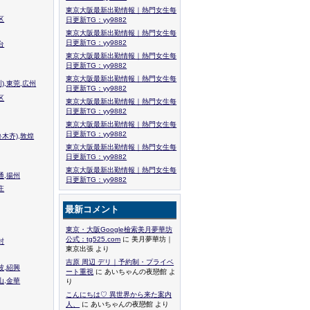
東京大阪最新出勤情報｜熱門女生每
区
日更新TG：yy9882
東京大阪最新出勤情報｜熱門女生每
日更新TG：yy9882
台
東京大阪最新出勤情報｜熱門女生每
日更新TG：yy9882
東京大阪最新出勤情報｜熱門女生每
),東莞,広州
日更新TG：yy9882
区
東京大阪最新出勤情報｜熱門女生每
日更新TG：yy9882
東京大阪最新出勤情報｜熱門女生每
日更新TG：yy9882
木齐),敦煌
東京大阪最新出勤情報｜熱門女生每
日更新TG：yy9882
東京大阪最新出勤情報｜熱門女生每
通,揚州
日更新TG：yy9882
庄
最新コメント
東京・大阪Google檢索美月夢華坊
公式：tg525.com
に 美月夢華坊｜
封
東京出張 より
吉原 周辺 デリ｜予約制・プライベ
波,紹興
ート重視
に あいちゃんの夜戀館 よ
山,金華
り
こんにちは♡ 異世界から来た案内
人、
に あいちゃんの夜戀館 より