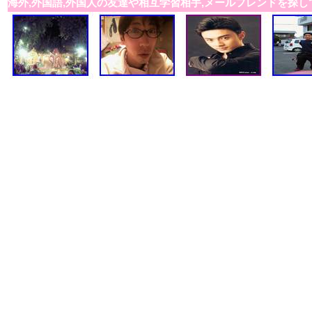
海外,外国語,外国人の友達や相互学習相手,メールフレンドを探し