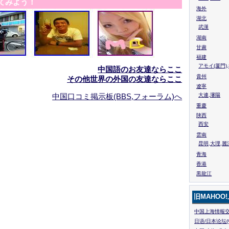
てみよう！
海外
湖北
武漢
湖南
甘粛
福建
アモイ(厦門)
中国語のお友達ならここ
貴州
その他世界の外国の友達ならここ
遼寧
中国口コミ掲示板(BBS,フォーラム)へ
大連,瀋陽
重慶
陜西
西安
雲南
昆明,大理,麗
青海
香港
黒龍江
旧MAHOO
中国上海情報交
日语/日本论坛(