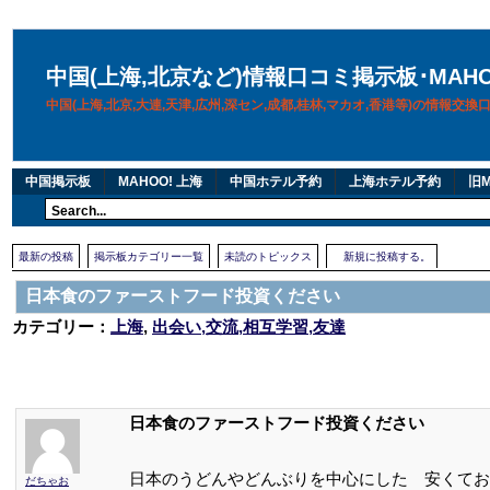
中国(上海,北京など)情報口コミ掲示板･MAH
中国(上海,北京,大連,天津,広州,深セン,成都,桂林,マカオ,香港等)の情報交
中国掲示板
MAHOO! 上海
中国ホテル予約
上海ホテル予約
旧M
最新の投稿
掲示板カテゴリー一覧
未読のトピックス
新規に投稿する。
日本食のファーストフード投資ください
カテゴリー：
上海
,
出会い,交流,相互学習,友達
日本食のファーストフード投資ください
日本のうどんやどんぶりを中心にした 安くてお
だちゃお