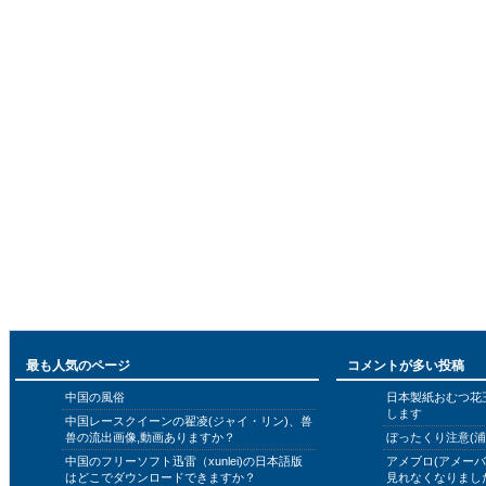
最も人気のページ
コメントが多い投稿
中国の風俗
日本製紙おむつ花
します
中国レースクイーンの翟凌(ジャイ・リン)、兽
兽の流出画像,動画ありますか？
ぼったくり注意(浦
中国のフリーソフト迅雷（xunlei)の日本語版
アメブロ(アメー
はどこでダウンロードできますか？
見れなくなりまし