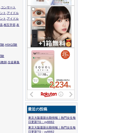
,コンサート
ント,アイドル
ント,アイドル
流,相互学習,友
験,HSK試験
試験
語教師,生徒募集
最近の投稿
東京大阪最新出勤情報｜熱門女生每
日更新TG：yy9882
東京大阪最新出勤情報｜熱門女生每
日更新TG：yy9882