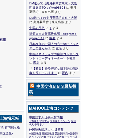
DM送ってね美月夢華坊東京・大阪
即日派遣TG：@An98363
に 美月
夢華坊｜東京出張 より
DM送ってね美月夢華坊東京・大阪
に 美月夢華坊｜東京出張 より
中国の風俗
に
1
より
清酒東京大阪高級出張 Telegram：
@top7341
に
匿名
より
,福州
日本在住の中国人の方一緒にビジネ
スしませんか？
に
匿名
より
中国語ネイティブの翻訳コンサルタ
ント（コーディネーター）を募集
に
匿名
より
「【募集】経験豊富な日本語の翻訳
者を探しています」
に
匿名
より
中国交流ＢＢＳ最新投
江
稿
MAHOO!上海コンテンツ
中国語求人仕事人材情報
!上海掲示板
上海求人
北京求人
大連求人
シンセン,広州
求人
香港求人
換,質問掲示板
外国語教師求人,生徒募集
中国語版)
中国語教師
韓国語教師
英語教師
日本語教師
スペイン語教師
フランス語教師
イタリア語