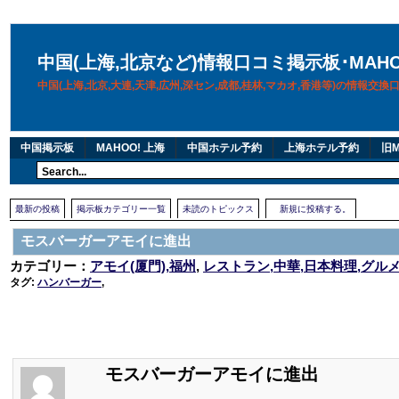
中国(上海,北京など)情報口コミ掲示板･MAH
中国(上海,北京,大連,天津,広州,深セン,成都,桂林,マカオ,香港等)の情報交
中国掲示板
MAHOO! 上海
中国ホテル予約
上海ホテル予約
旧M
最新の投稿
掲示板カテゴリー一覧
未読のトピックス
新規に投稿する。
モスバーガーアモイに進出
カテゴリー：
アモイ(厦門),福州
,
レストラン,中華,日本料理,グル
タグ:
ハンバーガー
,
モスバーガーアモイに進出