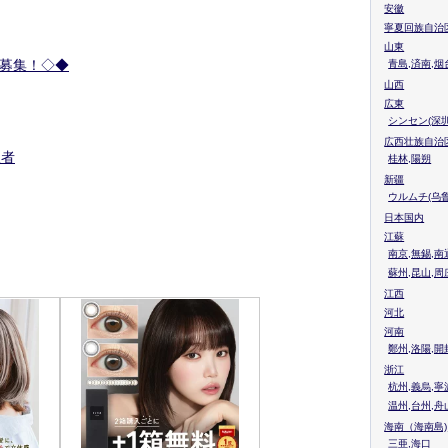
安徽
寧夏回族自治
山東
募集！◇◆
青島,済南,烟
山西
広東
シンセン(深圳
広西壮族自治
訳者
桂林,陽朔
新疆
ウルムチ(乌鲁
日本国内
江蘇
南京,無錫,南
蘇州,昆山,周
江西
河北
河南
鄭州,洛陽,開
浙江
杭州,義烏,寧
温州,台州,舟
海南（海南島)
三亜,海口