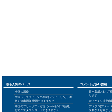
最も人気のページ
コメントが多い投稿
中国の風俗
日本製紙おむつ花
します
中国レースクイーンの翟凌(ジャイ・リン)、兽
兽の流出画像,動画ありますか？
ぼったくり注意(浦
中国のフリーソフト迅雷（xunlei)の日本語版
アメブロ(アメー
はどこでダウンロードできますか？
見れなくなりまし