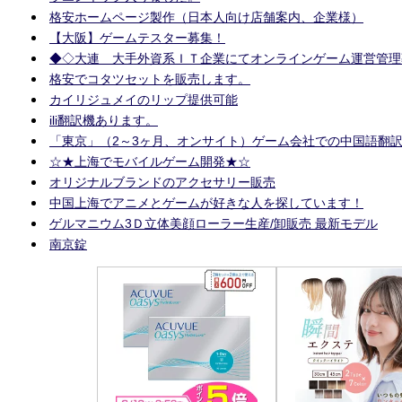
格安ホームページ製作（日本人向け店舗案内、企業様）
【大阪】ゲームテスター募集！
◆◇大連 大手外資系ＩＴ企業にてオンラインゲーム運営管理
格安でコタツセットを販売します。
カイリジュメイのリップ提供可能
ili翻訳機あります。
「東京」（2～3ヶ月、オンサイト）ゲーム会社での中国語翻
☆★上海でモバイルゲーム開発★☆
オリジナルブランドのアクセサリー販売
中国上海でアニメとゲームが好きな人を探しています！
ゲルマニウム3Ｄ立体美顔ローラー生産/卸販売 最新モデル
南京錠