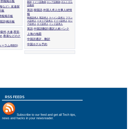
人,求職掲示板
教師
ドイツ語教師
ロシア語教師
ポルトガル
語教師
上海など）友達探
英語,韓国語,外国人求人仕事人材情
示板
報
情報掲示板
韓国語求人
英語求人
スペイン語求人
フラン
ス語求人
イタリア語求人
ドイツ語求人
ロシ
外国語)掲示板
ア語求人
タイ語求人
インド語求人
英語,中国語翻訳/通訳人材バンク
,蘇州,大連,西安,
上海の地図
カオ,香港などのク
中国語通訳，翻訳
中国ホテル予約
ーラム(BBS)
RSS FEEDS
Subscribe to
our feed
and get all Tech tips,
news and hacks in your newsreader.