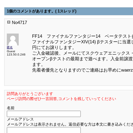
1個のコメントがあります。( 1スレッド)
No4717
FF14 ファイナルファンタジー14 ベータテス
ファイナルファンタジーXIV(14) βテスターに
円にてお譲りします。
匿名
Guest
ご入金確認後、メールにてスクウェアエニックス・
123.50.0.246
オープンβテストの最期まで遊べます。入金前譲
ます。
先着者優先となりますのでご連絡はお早めにwaerzfppp
訪問ありがとうございます
ページ訪問の際ぜひ一言回答,コメントを残していってください
名前
メールアドレス
メールアドレスは表示されません。返信必要な方は本文に書き込みくだ