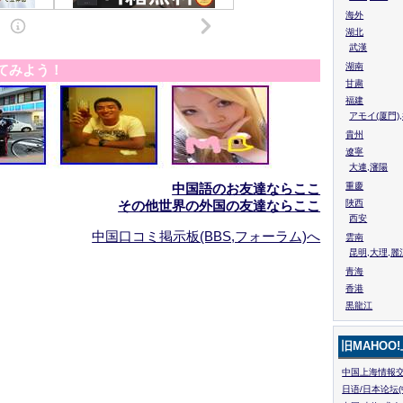
海外
湖北
武漢
湖南
てみよう！
甘粛
福建
アモイ(厦門)
貴州
遼寧
大連,瀋陽
中国語のお友達ならここ
重慶
その他世界の外国の友達ならここ
陜西
西安
中国口コミ掲示板(BBS,フォーラム)へ
雲南
昆明,大理,麗
青海
香港
黒龍江
旧MAHOO
中国上海情報交
日语/日本论坛(