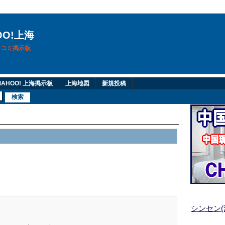
OO!上海
換口コミ掲示板
AHOO! 上海掲示板
上海地図
新規投稿
シンセン