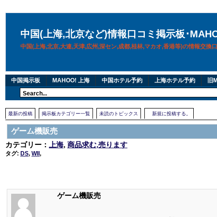
中国(上海,北京など)情報口コミ掲示板･MAH
中国(上海,北京,大連,天津,広州,深セン,成都,桂林,マカオ,香港等)の情報交
中国掲示板
MAHOO! 上海
中国ホテル予約
上海ホテル予約
旧M
最新の投稿
掲示板カテゴリー一覧
未読のトピックス
新規に投稿する。
ゲーム機販売
カテゴリー：
上海
,
商品求む,売ります
タグ:
DS
,
WII
,
ゲーム機販売