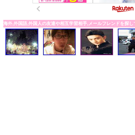
海外,外国語,外国人の友達や相互学習相手,メールフレンドを探し