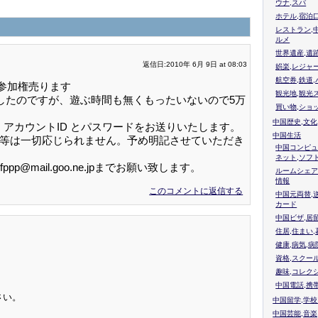
ウナ,スパ
ホテル,宿泊
レストラン,
ルメ
世界遺産,遺
返信日:2010年 6月 9日 at 08:03
娯楽,レジャ
航空券,鉄道,
ト参加権売ります
観光地,観光
当選したのですが、遊ぶ時間も無くもったいないので5万
買い物,ショ
中国歴史,文化
アカウントID とパスワードをお送りいたします。
中国生活
渡等は一切応じられません。予め明記させていただき
中国コンピュ
ネット,ソフ
@mail.goo.ne.jpまでお願い致します。
ルームシェア
情報
このコメントに返信する
中国元両替,
カード
中国ビザ,居
住居,住まい
健康,病気,病
資格,スクー
趣味,コレク
中国電話,携
さい。
中国留学,学
中国芸能,音楽