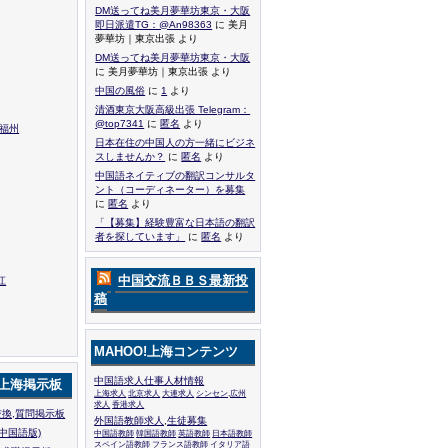
DM送ってね美月夢華坊東京・大阪
即日派遣TG：@An98363
に 美月
夢華坊｜東京出張 より
DM送ってね美月夢華坊東京・大阪
に 美月夢華坊｜東京出張 より
中国の風俗
に
1
より
清酒東京大阪高級出張 Telegram：
@top7341
に
匿名
より
,福州
日本在住の中国人の方一緒にビジネ
スしませんか？
に
匿名
より
中国語ネイティブの翻訳コンサルタ
ント（コーディネーター）を募集
に
匿名
より
「【募集】経験豊富な日本語の翻訳
者を探しています」
に
匿名
より
中国交流ＢＢＳ最新投
江
稿
MAHOO!上海コンテンツ
中国語求人仕事人材情報
!上海掲示板
上海求人
北京求人
大連求人
シンセン,広州
求人
香港求人
換,質問掲示板
外国語教師求人,生徒募集
中国語版)
中国語教師
韓国語教師
英語教師
日本語教師
スペイン語教師
フランス語教師
イタリア語