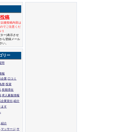
規投稿
と以後投稿内容は
んのでご注意くだ
い)
バター)表示させ
から登録メール
さい。
ゴリー
質問
情報
系企業,口コミ
為替,投資
張,長期滞在
職,求人募集情報
系企業宣伝,紹介
ります
ル
,紹介
,マッサージ,サ