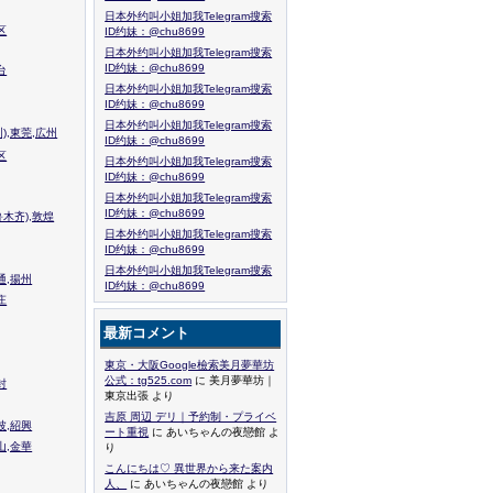
日本外约叫小姐加我Telegram搜索
区
ID约妹：@chu8699
日本外约叫小姐加我Telegram搜索
ID约妹：@chu8699
台
日本外约叫小姐加我Telegram搜索
ID约妹：@chu8699
日本外约叫小姐加我Telegram搜索
),東莞,広州
ID约妹：@chu8699
区
日本外约叫小姐加我Telegram搜索
ID约妹：@chu8699
日本外约叫小姐加我Telegram搜索
ID约妹：@chu8699
木齐),敦煌
日本外约叫小姐加我Telegram搜索
ID约妹：@chu8699
日本外约叫小姐加我Telegram搜索
通,揚州
ID约妹：@chu8699
庄
最新コメント
東京・大阪Google檢索美月夢華坊
公式：tg525.com
に 美月夢華坊｜
封
東京出張 より
吉原 周辺 デリ｜予約制・プライベ
波,紹興
ート重視
に あいちゃんの夜戀館 よ
山,金華
り
こんにちは♡ 異世界から来た案内
人、
に あいちゃんの夜戀館 より