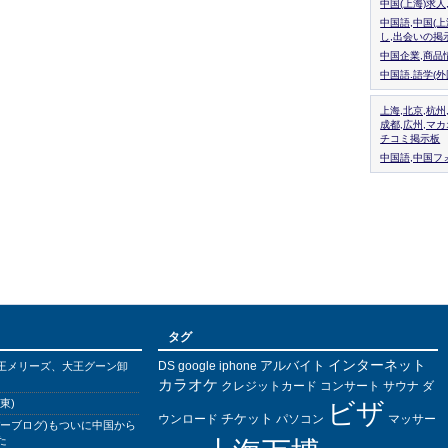
中国(上海)求
中国語,中国(
し,出会いの掲
中国企業,商品
中国語.語学(
上海,北京,杭州
成都,広州,マ
チコミ掲示板
中国語,中国フォ
タグ
インターネット
アルバイト
DS
王メリーズ、大王グーン卸
google
iphone
カラオケ
クレジットカード
コンサート
サウナ
ダ
東)
ビザ
チケット
ウンロード
パソコン
マッサー
バーブログ)もついに中国から
た