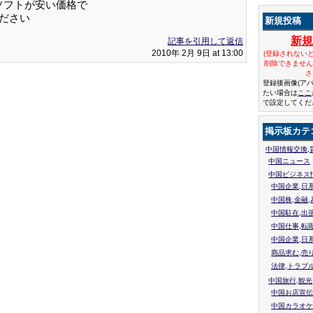
ームソフトが安い価格で
ください
新規投稿
新
記事を引用して返信
2010年 2月 9日 at 13:00
(登録されない
削除できませ
さ
登録後画像(ア
たい場合は
ここ
で設定してくだ
掲示板カテ
中国情報交換,
中国ニュース
中国ビジネス
中国企業,日
中国株,金融,
中国駐在,出
中国仕事,転
中国企業,日
商品求む,売
法律,トラブ
中国旅行,観光
中国お店宣伝
中国カラオケ