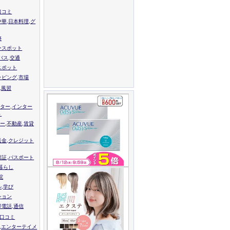
口コミ
中華,日本料理,グ
跡
ースポット
バス,交通
スポット
ッピング,市場
,風習
ター,インター
ト
ー,不動産,賃貸
送金,クレジット
留証,パスポート
,暮らし
院
ル,学び
ション
帯電話,通信
校口コミ
,エンターテイメ