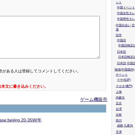
ント
中国イベント
中国女性タレ
中国男性タレ
中国出会い,交
達
語学
中国語
中国語検定試
日本語
日本語検定
日本語,中国
地域(中国国内)
性がある人は登録してコメントしてください。
チベット
ラサ(拉萨)
は本文に書き込みください。
マカオ(澳門)
上海
内蒙古
ゲーム機販売
北京
台湾
吉林
jing 20-35W/年
四川
成都,九寨沟
天津