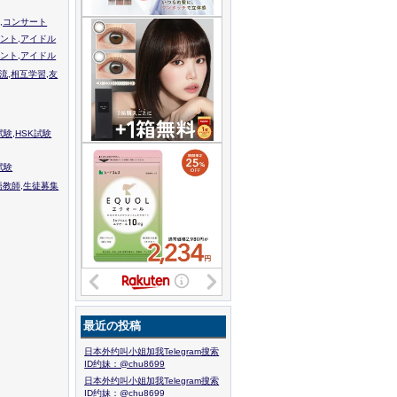
,コンサート
ント,アイドル
ント,アイドル
流,相互学習,友
験,HSK試験
試験
語教師,生徒募集
最近の投稿
日本外约叫小姐加我Telegram搜索
ID约妹：@chu8699
日本外约叫小姐加我Telegram搜索
ID约妹：@chu8699