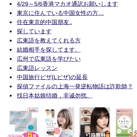
4/29～5/6香港マカオ通訳お願いします
東京に住んでいる中国女性の方…
住在東京的中国朋友..
探しています
広東語を教えてくれる方
結婚相手を探してます。
広州で広東語を学びたい
広東語レッスン
中国旅行ビザ(Lビザ)の延長
探偵ファイルの上海一発逆転物語は詐欺師？
找日本姑娘结婚，非诚勿扰。