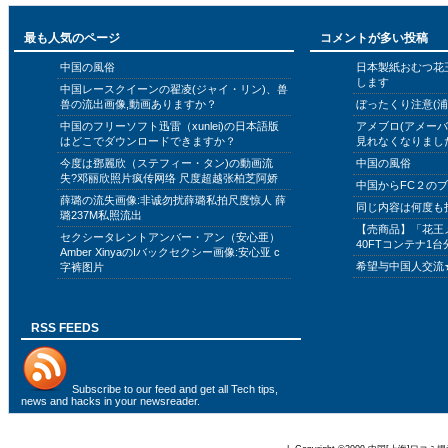
最も人気のページ
コメントが多い投稿
中国の風俗
日本製紙おむつ花
します
中国レースクイーンの翟凌(ジャイ・リン)、兽
兽の流出画像,動画ありますか？
ぼったくり注意(浦
中国のフリーソフト迅雷（xunlei)の日本語版
アメブロ(アメー
はどこでダウンロードできますか？
見れなくなりまし
今度は鄧麗欣（ステフィー・タン)の動画流
中国の風俗
失?邓丽欣照片疯传网络 尺度超越张柏芝阿娇
中国からFC２の
薛璐の流失画像:非诚勿扰薛璐私拍尺度惊人 薛
同じ内容は何度も
璐237M私照流出
【売商品】「花王
セクシータレントアンバー・アン（安心亜）
40FTコンテナ1台
Amber XinyaのIバックセクシー画像:安心亚 c
希望与中国人交流
字裤图片
RSS FEEDS
Subscribe to
our feed
and get all Tech tips,
news and hacks in your newsreader.