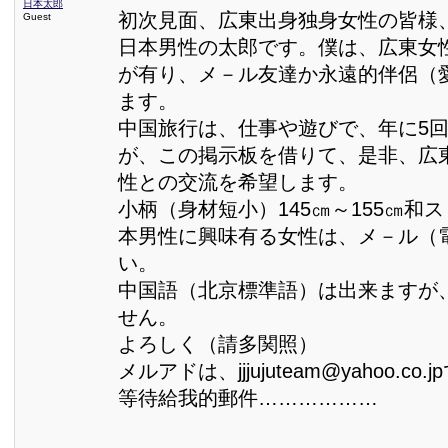
日本太郎
初次見面、広東出身独身女性の皆様
Guest
日本男性の太郎です。僕は、広東女
が有り、メ－ル友達か永遠的伴侶（
ます。
中国旅行は、仕事や遊びで、年に5
が、この掲示板を借りて、是非、広
性との交流を希望します。
小柄（身材短小）145㎝～155㎝和
本男性に興味有る女性は、メ－ル（
い。
中国語（北京標準語）は出来ますが
せん。
よろしく（請多関照）
メルアドは、jjjujuteam@yahoo.co.
等待給我的郵件………………