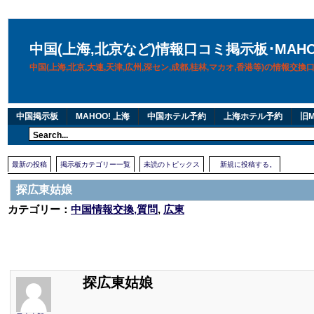
中国(上海,北京など)情報口コミ掲示板･MAH
中国(上海,北京,大連,天津,広州,深セン,成都,桂林,マカオ,香港等)の情報交
中国掲示板
MAHOO! 上海
中国ホテル予約
上海ホテル予約
旧M
最新の投稿
掲示板カテゴリー一覧
未読のトピックス
新規に投稿する。
探広東姑娘
カテゴリー：
中国情報交換,質問
,
広東
探広東姑娘