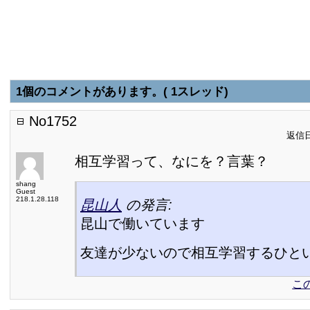
1個のコメントがあります。( 1スレッド)
No1752
返信日:
相互学習って、なにを？言葉？
shang
Guest
218.1.28.118
昆山人
の発言:
昆山で働いています
友達が少ないので相互学習するひと
こ