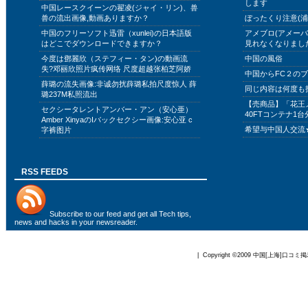
します
中国レースクイーンの翟凌(ジャイ・リン)、兽
兽の流出画像,動画ありますか？
ぼったくり注意(浦
中国のフリーソフト迅雷（xunlei)の日本語版
アメブロ(アメー
はどこでダウンロードできますか？
見れなくなりまし
今度は鄧麗欣（ステフィー・タン)の動画流
中国の風俗
失?邓丽欣照片疯传网络 尺度超越张柏芝阿娇
中国からFC２の
薛璐の流失画像:非诚勿扰薛璐私拍尺度惊人 薛
同じ内容は何度も
璐237M私照流出
【売商品】「花王
セクシータレントアンバー・アン（安心亜）
40FTコンテナ1台
Amber XinyaのIバックセクシー画像:安心亚 c
希望与中国人交流
字裤图片
RSS FEEDS
Subscribe to
our feed
and get all Tech tips,
news and hacks in your newsreader.
| Copyright ©2009
中国[上海]口コミ掲