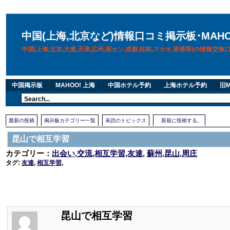
中国(上海,北京など)情報口コミ掲示板･MAH
中国(上海,北京,大連,天津,広州,深セン,成都,桂林,マカオ,香港等)の情報交
中国掲示板
MAHOO! 上海
中国ホテル予約
上海ホテル予約
旧M
最新の投稿
掲示板カテゴリー一覧
未読のトピックス
新規に投稿する。
昆山で相互学習
カテゴリー：
出会い,交流,相互学習,友達
,
蘇州,昆山,周庄
タグ:
友達
,
相互学習
,
昆山で相互学習