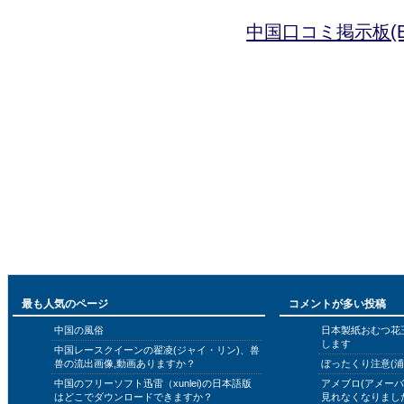
中国口コミ掲示板(B
最も人気のページ
コメントが多い投稿
中国の風俗
日本製紙おむつ花
します
中国レースクイーンの翟凌(ジャイ・リン)、兽
兽の流出画像,動画ありますか？
ぼったくり注意(浦
中国のフリーソフト迅雷（xunlei)の日本語版
アメブロ(アメー
はどこでダウンロードできますか？
見れなくなりまし