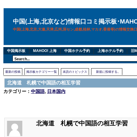
中国(上海,北京など)情報口コミ掲示板･MAH
中国(上海,北京,大連,天津,広州,深セン,成都,桂林,マカオ,香港等)の情報交
中国掲示板
MAHOO! 上海
中国ホテル予約
上海ホテル予約
旧M
最新の投稿
掲示板カテゴリー一覧
未読のトピックス
新規に投稿する。
北海道 札幌で中国語の相互学習
カテゴリー：
中国語
,
日本国内
北海道 札幌で中国語の相互学習