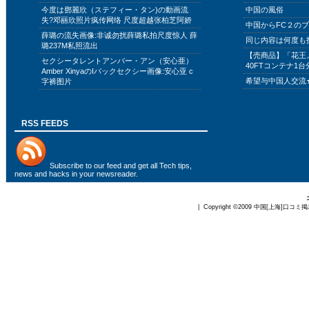
今度は鄧麗欣（ステフィー・タン)の動画流
中国の風俗
失?邓丽欣照片疯传网络 尺度超越张柏芝阿娇
中国からFC２の
薛璐の流失画像:非诚勿扰薛璐私拍尺度惊人 薛
同じ内容は何度も
璐237M私照流出
【売商品】「花王
セクシータレントアンバー・アン（安心亜）
40FTコンテナ1台
Amber XinyaのIバックセクシー画像:安心亚 c
希望与中国人交流
字裤图片
RSS FEEDS
Subscribe to
our feed
and get all Tech tips,
news and hacks in your newsreader.
| Copyright ©2009
中国[上海]口コミ掲