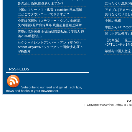
兽の流出画像,動画ありますか？
ぼったくり注意(浦
中国のフリーソフト迅雷（xunlei)の日本語版
アメブロ(アメー
はどこでダウンロードできますか？
見れなくなりまし
今度は鄧麗欣（ステフィー・タン)の動画流
中国の風俗
失?邓丽欣照片疯传网络 尺度超越张柏芝阿娇
中国からFC２の
薛璐の流失画像:非诚勿扰薛璐私拍尺度惊人 薛
同じ内容は何度も
璐237M私照流出
【売商品】「花王
セクシータレントアンバー・アン（安心亜）
40FTコンテナ1台
Amber XinyaのIバックセクシー画像:安心亚 c
希望与中国人交流
字裤图片
RSS FEEDS
Subscribe to
our feed
and get all Tech tips,
news and hacks in your newsreader.
わ
| Copyright ©2009
中国[上海]口コミ掲