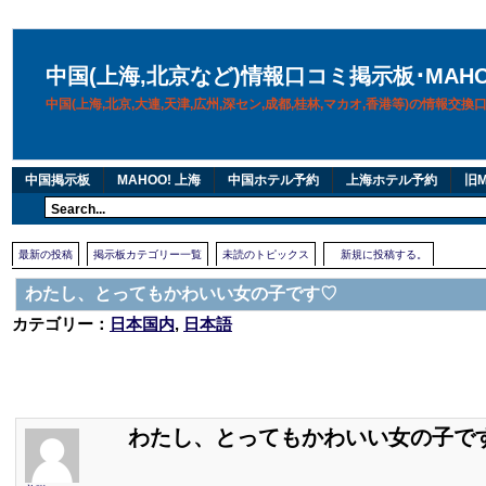
中国(上海,北京など)情報口コミ掲示板･MAH
中国(上海,北京,大連,天津,広州,深セン,成都,桂林,マカオ,香港等)の情報交
中国掲示板
MAHOO! 上海
中国ホテル予約
上海ホテル予約
旧M
最新の投稿
掲示板カテゴリー一覧
未読のトピックス
新規に投稿する。
わたし、とってもかわいい女の子です♡
カテゴリー：
日本国内
,
日本語
わたし、とってもかわいい女の子で