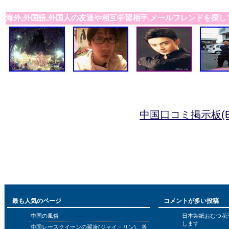
海外,外国語,外国人の友達や相互学習相手,メールフレンドを探し
中国口コミ掲示板(B
最も人気のページ
コメントが多い投稿
中国の風俗
日本製紙おむつ花
します
中国レースクイーンの翟凌(ジャイ・リン)、兽