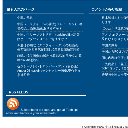
最も人気のページ
コメントが多い投稿
中国の風俗
日本製紙おむつ花
します
中国レースクイーンの翟凌(ジャイ・リン)、兽
兽の流出画像,動画ありますか？
ぼったくり注意(浦
中国のフリーソフト迅雷（xunlei)の日本語版
アメブロ(アメー
はどこでダウンロードできますか？
見れなくなりまし
今度は鄧麗欣（ステフィー・タン)の動画流
中国の風俗
失?邓丽欣照片疯传网络 尺度超越张柏芝阿娇
中国からFC２の
薛璐の流失画像:非诚勿扰薛璐私拍尺度惊人 薛
同じ内容は何度も
璐237M私照流出
【売商品】「花王
セクシータレントアンバー・アン（安心亜）
40FTコンテナ1台
Amber XinyaのIバックセクシー画像:安心亚 c
希望与中国人交流
字裤图片
RSS FEEDS
Subscribe to
our feed
and get all Tech tips,
news and hacks in your newsreader.
| Copyright ©2009
中国[上海]口コミ掲