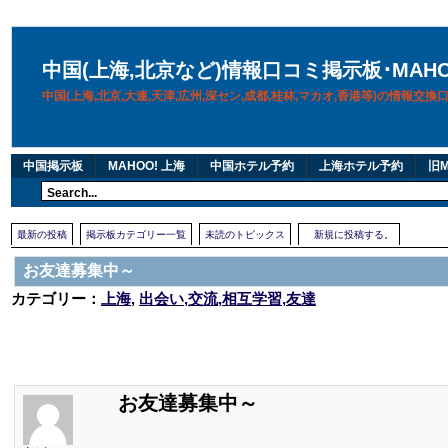
中国(上海,北京など)情報口コミ掲示板･MAH
中国(上海,北京,大連,天津,広州,深セン,成都,桂林,マカオ,香港等)の情報交
中国掲示板
MAHOO! 上海
中国ホテル予約
上海ホテル予約
旧M
最新の投稿
掲示板カテゴリー一覧
未読のトピックス
新規に投稿する。
お友達募集中～
カテゴリー：
上海
,
出会い,交流,相互学習,友達
お友達募集中～