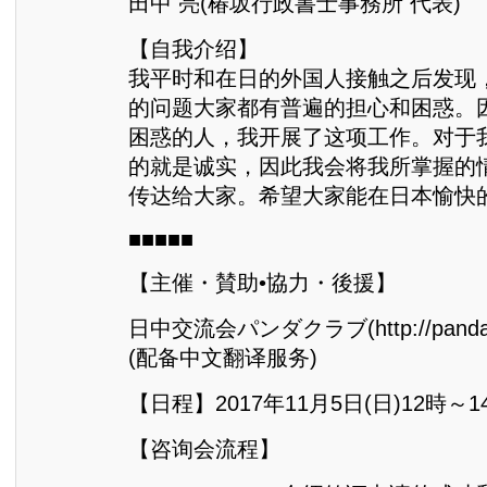
田中 亮(椿坂行政書士事務所 代表)
【自我介绍】
我平时和在日的外国人接触之后发现
的问题大家都有普遍的担心和困惑。
困惑的人，我开展了这项工作。对于
的就是诚实，因此我会将我所掌握的
传达给大家。希望大家能在日本愉快
■■■■■
【主催・賛助•協力・後援】
日中交流会パンダクラブ(http://pandacl
(配备中文翻译服务)
【日程】2017年11月5日(日)12時～1
【咨询会流程】