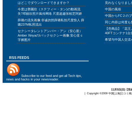
はどこでダウンロードできますか？
見れなくなりまし
今度は鄧麗欣（ステフィー・タン)の動画流
中国の風俗
失?邓丽欣照片疯传网络 尺度超越张柏芝阿娇
中国からFC２の
薛璐の流失画像:非诚勿扰薛璐私拍尺度惊人 薛
同じ内容は何度も
璐237M私照流出
【売商品】「花王
セクシータレントアンバー・アン（安心亜）
40FTコンテナ1台
Amber XinyaのIバックセクシー画像:安心亚 c
希望与中国人交流
字裤图片
RSS FEEDS
Subscribe to
our feed
and get all Tech tips,
news and hacks in your newsreader.
11月5日(日)
| Copyright ©2009
中国[上海]口コミ掲