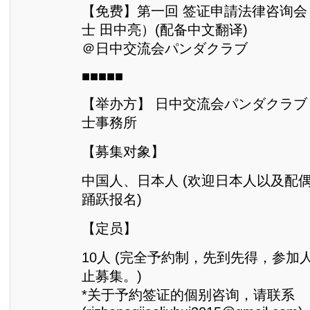
【免费】第一回 签证申請法律咨询会
士 田中亮）(配备中文翻译)
＠日中交流会パンダクラブ
■■■■■
【举办方】 日中交流会パンダクラブ
士事務所
【募集对象】
中国人、日本人 (欢迎日本人以及配
踊跃报名)
【定员】
10人 (完全予約制，先到先得，参加
止募集。)
*关于予約签证的個别咨询，请联系