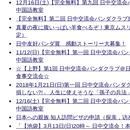
12月16日(土)【完全無料】第九回 日中交流
中国語教室
【完全無料】第二回 日中交流会パンダクラブ
真夏の夜に腹いっぱい羊食べるぞ！東京ムスリ
定）
日中友好パンダ賞 感動ストーリー大募集！
11/12(日)【完全無料】第一回 日中交流会パン
中国語教室
☆【上野】第1回 日中交流会パンダクラブ＠
食事交流会☆
2018年1月21日(日)第一回 日中交流会パン
損しない?!」 人生に使えそうな「孫子の兵法
12/16(土)【完全無料】第二回 日中交流会パン
中国語教室
日本への親族,知人訪問ビザの申請（探亲，访
「【池袋】3月13日(日)20時～ 日中交流会