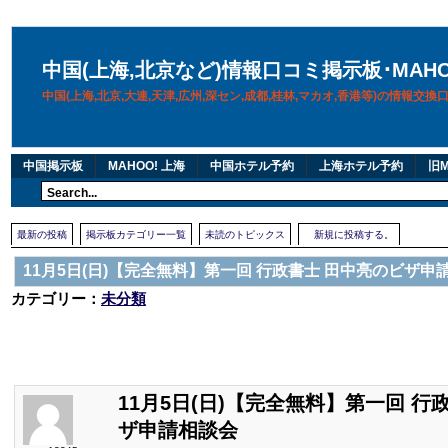
中国(上海,北京など)情報口コミ掲示板･MAH
中国(上海,北京,大連,天津,広州,深セン,成都,桂林,マカオ,香港等)の情報交
中国掲示板
MAHOO! 上海
中国ホテル予約
上海ホテル予約
旧M
最新の投稿
掲示板カテゴリー一覧
未読のトピックス
新規に投稿する。
11月5日(日)【完全無料】第一回 行政書士 田中亮のビザ申
カテゴリー：
未分類
11月5日(日)【完全無料】第一回 行
ザ申請相談会