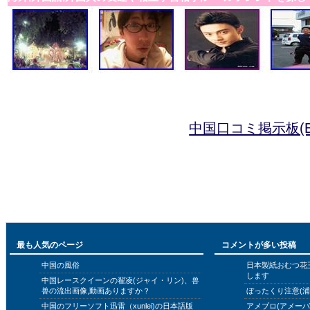
中国口コミ掲示板(B
最も人気のページ
コメントが多い投稿
中国の風俗
日本製紙おむつ花
します
中国レースクイーンの翟凌(ジャイ・リン)、兽
兽の流出画像,動画ありますか？
ぼったくり注意(浦
中国のフリーソフト迅雷（xunlei)の日本語版
アメブロ(アメー