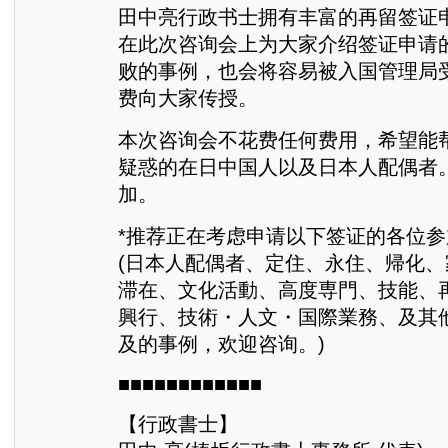
田中亮行政书士拥有丰富的再留签证
在此次咨询会上为大家介绍签证申请
败的事例，也会将容易被入国管理局
费向大家传授。
本次咨询会不花费任何费用，希望能
疑惑的在日中国人以及日本人配偶者
加。
*推荐正在考虑申请以下签证的各位
(日本人配偶者、定住、永住、帰化
滞在、文化活動、高度専門、技能、
興行、技術・人文・国際業務、及其
及的事例，欢迎咨询。)
■■■■■■■■■■■■
【行政書士】