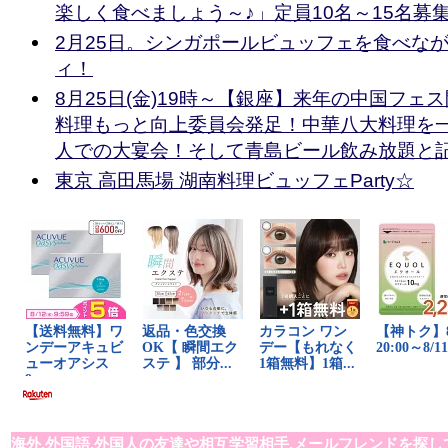
楽しく食べましょう～♪」定員10名～15名募
2月25日。シンガポールビュッフェを食べな
ィ！
8月25日(金)19時～【銀座】来年の中国フェ
料理もっと向上委員会発足！中華八大料理を一
人での大宴会！そして青島ビール飲み放題と
東京 高田馬場 湖南料理ビュッフェParty☆
海外,外国語,外国人の友達や相互学習相手,メールフレンドを探し