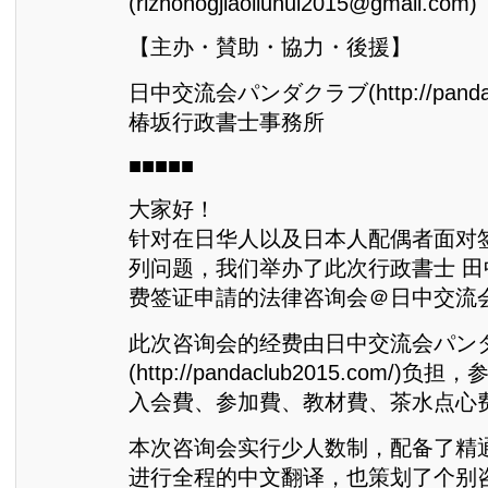
(rizhonogjiaoliuhui2015@gmail.com)
【主办・賛助・協力・後援】
日中交流会パンダクラブ(http://pandacl
椿坂行政書士事務所
■■■■■
大家好！
针对在日华人以及日本人配偶者面对
列问题，我们举办了此次行政書士 
费签证申請的法律咨询会＠日中交流
此次咨询会的经费由日中交流会パン
(http://pandaclub2015.com/
入会費、参加費、教材費、茶水点心
本次咨询会实行少人数制，配备了精
进行全程的中文翻译，也策划了个别