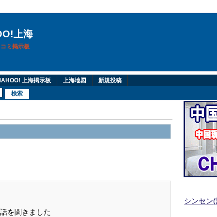
OO!上海
換口コミ掲示板
AHOO! 上海掲示板
上海地図
新規投稿
シンセン
話を聞きました