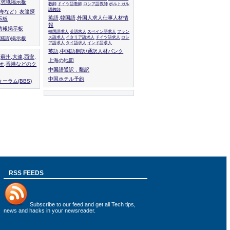
人,求職掲示板
教師
ドイツ語教師
ロシア語教師
ポルトガル
語教師
上海など）友達探
英語,韓国語,外国人求人仕事人材情
示板
報
情報掲示板
韓国語求人
英語求人
スペイン語求人
フラン
ス語求人
イタリア語求人
ドイツ語求人
ロシ
外国語)掲示板
ア語求人
タイ語求人
インド語求人
英語,中国語翻訳/通訳人材バンク
,蘇州,大連,西安,
上海の地図
カオ,香港などのク
中国語通訳，翻訳
中国ホテル予約
ーラム(BBS)
RSS FEEDS
Subscribe to
our feed
and get all Tech tips,
news and hacks in your newsreader.