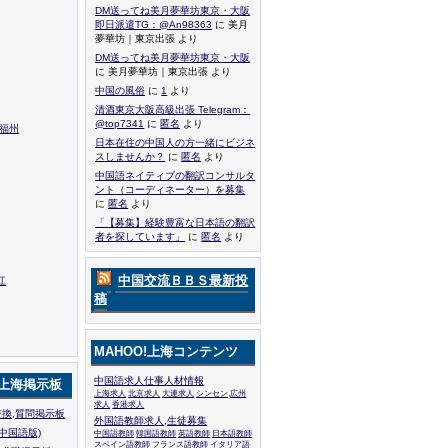
DM送ってね美月夢華坊東京・大阪
即日派遣TG：@An98363
に 美月
夢華坊｜東京出張 より
DM送ってね美月夢華坊東京・大阪
に 美月夢華坊｜東京出張 より
中国の風俗
に
1
より
清酒東京大阪高級出張 Telegram：
@top7341
に
匿名
より
,福州
日本在住の中国人の方一緒にビジネ
スしませんか？
に
匿名
より
中国語ネイティブの翻訳コンサルタ
ント（コーディネーター）を募集
に
匿名
より
「【募集】経験豊富な日本語の翻訳
者を探しています」
に
匿名
より
中国交流ＢＢＳ最新投
江
稿
MAHOO!上海コンテンツ
中国語求人仕事人材情報
!上海掲示板
上海求人
北京求人
大連求人
シンセン,広州
求人
香港求人
換,質問掲示板
外国語教師求人,生徒募集
中国語版)
中国語教師
韓国語教師
英語教師
日本語教師
スペイン語教師
フランス語教師
イタリア語