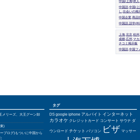
中国(上海)求
中国語,中国(
し,出会いの掲
中国企業,商品
中国語.語学(
上海,北京,杭州
成都,広州,マ
チコミ掲示板
中国語,中国フォ
タグ
インターネット
アルバイト
DS
王メリーズ、大王グーン卸
google
iphone
カラオケ
クレジットカード
コンサート
サウナ
ダ
東)
ビザ
チケット
ウンロード
パソコン
マッサー
バーブログ)もついに中国から
た