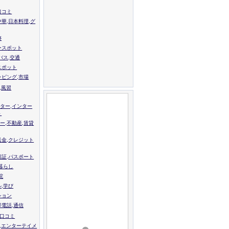
口コミ
中華,日本料理,グ
跡
ースポット
バス,交通
スポット
ッピング,市場
,風習
ター,インター
ト
ー,不動産,賃貸
送金,クレジット
留証,パスポート
,暮らし
院
ル,学び
ション
帯電話,通信
校口コミ
,エンターテイメ