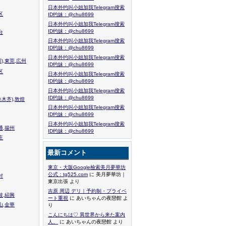
日本外约叫小姐加我Telegram搜索
区
ID约妹：@chu8699
日本外约叫小姐加我Telegram搜索
ID约妹：@chu8699
台
日本外约叫小姐加我Telegram搜索
ID约妹：@chu8699
日本外约叫小姐加我Telegram搜索
),東莞,広州
ID约妹：@chu8699
区
日本外约叫小姐加我Telegram搜索
ID约妹：@chu8699
日本外约叫小姐加我Telegram搜索
ID约妹：@chu8699
木齐),敦煌
日本外约叫小姐加我Telegram搜索
ID约妹：@chu8699
日本外约叫小姐加我Telegram搜索
通,揚州
ID约妹：@chu8699
庄
最新コメント
東京・大阪Google檢索美月夢華坊
公式：tg525.com
に 美月夢華坊｜
封
東京出張 より
吉原 周辺 デリ｜予約制・プライベ
波,紹興
ート重視
に あいちゃんの夜戀館 よ
山,金華
り
こんにちは♡ 異世界から来た案内
人、
に あいちゃんの夜戀館 より