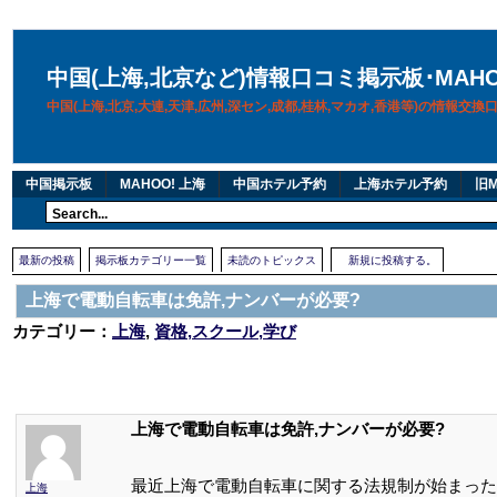
中国(上海,北京など)情報口コミ掲示板･MAH
中国(上海,北京,大連,天津,広州,深セン,成都,桂林,マカオ,香港等)の情報交
中国掲示板
MAHOO! 上海
中国ホテル予約
上海ホテル予約
旧M
最新の投稿
掲示板カテゴリー一覧
未読のトピックス
新規に投稿する。
上海で電動自転車は免許,ナンバーが必要?
カテゴリー：
上海
,
資格,スクール,学び
上海で電動自転車は免許,ナンバーが必要?
最近上海で電動自転車に関する法規制が始まった
上海