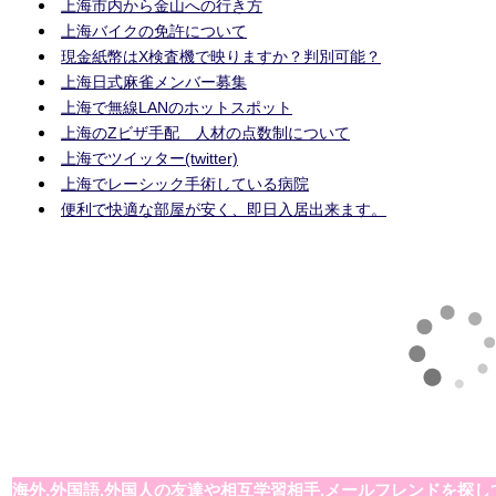
上海市内から金山への行き方
上海バイクの免許について
現金紙幣はX検査機で映りますか？判別可能？
上海日式麻雀メンバー募集
上海で無線LANのホットスポット
上海のZビザ手配 人材の点数制について
上海でツイッター(twitter)
上海でレーシック手術している病院
便利で快適な部屋が安く、即日入居出来ます。
海外,外国語,外国人の友達や相互学習相手,メールフレンドを探し