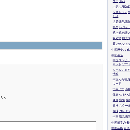
ウナ,スパ
ホテル,宿泊
レストラン,
ルメ
世界遺産,遺
娯楽,レジャ
航空券,鉄道,
観光地,観光
買い物,ショ
中国歴史,文化
中国生活
中国コンピュ
ネット,ソフ
ルームシェア
情報
中国元両替,
カード
中国ビザ,居
住居,住まい
さい。
健康,病気,病
資格,スクー
趣味,コレク
中国電話,携
中国留学,学
中国芸能,音楽