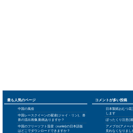
最も人気のページ
コメントが多い投稿
中国の風俗
日本製紙おむつ花
します
中国レースクイーンの翟凌(ジャイ・リン)、兽
兽の流出画像,動画ありますか？
ぼったくり注意(浦
中国のフリーソフト迅雷（xunlei)の日本語版
アメブロ(アメー
はどこでダウンロードできますか？
見れなくなりまし