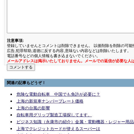
注意事項:
登録していませんとコメントは削除できません。 以後削除を削除の可能
広告,犯罪幇助,道徳に反する内容,意味ない内容などは削除いたします。
電話番号などの個人情報も書き込まないでください。
メールアドレスは掲示いたしておりません。メールでの返信が必要な人
関連の記事もどうぞ！
危険な電動自転車 中国でも免許が必要に？
上海の新規車ナンバープレート価格
上海の台風の影響
自転車用グリップ製造工場探してます。
ビジネス知識（永康市の紹介）金属・電動機器・レジャー用品
上海でクレジットカードが使えるスーパーは