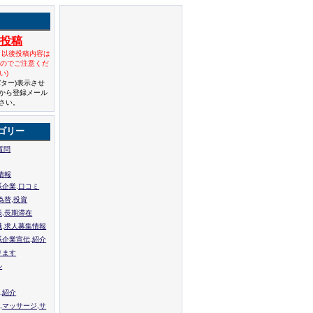
規投稿
と以後投稿内容は
んのでご注意くだ
い)
バター)表示させ
から登録メール
さい。
ゴリー
質問
情報
系企業,口コミ
為替,投資
張,長期滞在
職,求人募集情報
系企業宣伝,紹介
ります
ル
,紹介
,マッサージ,サ