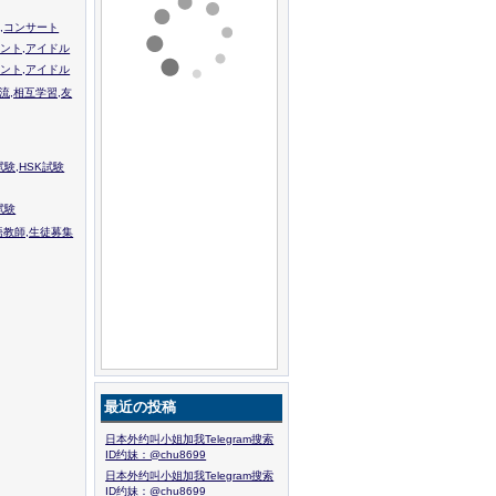
,コンサート
ント,アイドル
ント,アイドル
流,相互学習,友
験,HSK試験
試験
語教師,生徒募集
最近の投稿
日本外约叫小姐加我Telegram搜索
ID约妹：@chu8699
日本外约叫小姐加我Telegram搜索
ID约妹：@chu8699