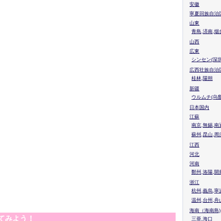
安徽
寧夏回族自治
山東
青島,済南,烟
山西
広東
シンセン(深圳
広西壮族自治
桂林,陽朔
新疆
ウルムチ(乌鲁
日本国内
江蘇
南京,無錫,南
蘇州,昆山,周
江西
河北
河南
鄭州,洛陽,開
浙江
杭州,義烏,寧
温州,台州,舟
海南（海南島)
てみよう！
三亜,海口