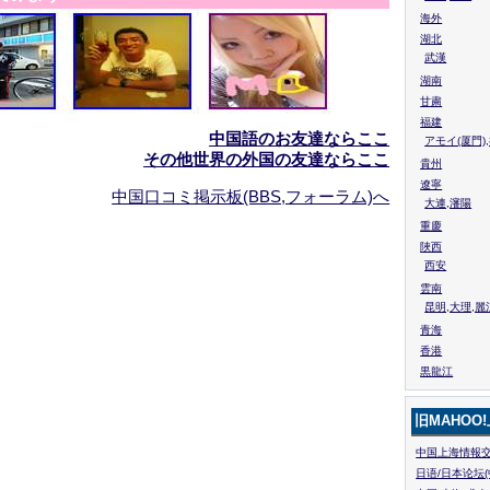
海外
湖北
武漢
湖南
甘粛
福建
中国語のお友達ならここ
アモイ(厦門)
その他世界の外国の友達ならここ
貴州
遼寧
中国口コミ掲示板(BBS,フォーラム)へ
大連,瀋陽
重慶
陜西
西安
雲南
昆明,大理,麗
青海
香港
黒龍江
旧MAHOO
中国上海情報交
日语/日本论坛(