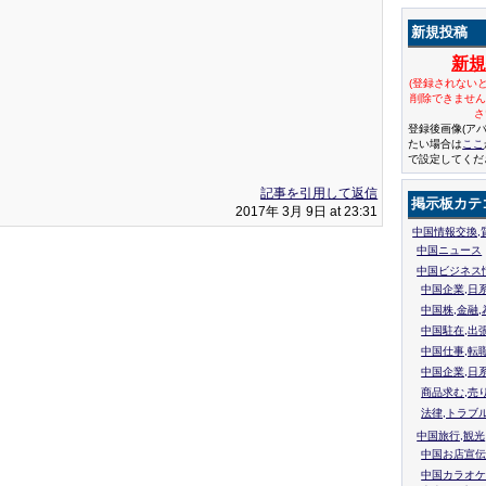
新規投稿
新
(登録されない
削除できませ
さ
登録後画像(ア
たい場合は
ここ
で設定してくだ
記事を引用して返信
掲示板カテ
2017年 3月 9日 at 23:31
中国情報交換,
中国ニュース
中国ビジネス
中国企業,日
中国株,金融,
中国駐在,出
中国仕事,転
中国企業,日
商品求む,売
法律,トラブ
中国旅行,観光
中国お店宣伝
中国カラオケ