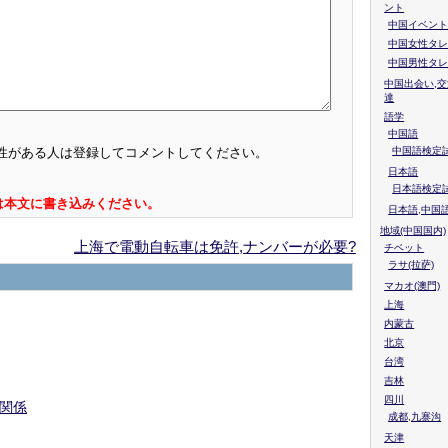
ント
中国イベント
中国女性タレ
中国男性タレ
中国出会い,交
達
語学
中国語
中国語検定試
性がある人は登録してコメントしてください。
日本語
日本語検定
は本文に書き込みください。
日本語,中国
地域(中国国内)
上海で電動自転車は免許,ナンバーが必要?
チベット
ラサ(拉萨)
マカオ(澳門)
上海
内蒙古
北京
台湾
吉林
四川
関係
成都,九寨沟
天津