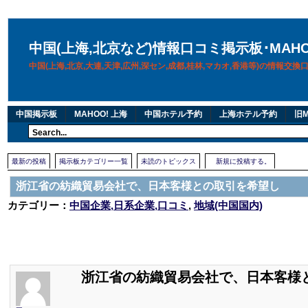
中国(上海,北京など)情報口コミ掲示板･MAH
中国(上海,北京,大連,天津,広州,深セン,成都,桂林,マカオ,香港等)の情報交
中国掲示板
MAHOO! 上海
中国ホテル予約
上海ホテル予約
旧M
最新の投稿
掲示板カテゴリー一覧
未読のトピックス
新規に投稿する。
浙江省の紡織貿易会社で、日本客様との取引を希望し
カテゴリー：
中国企業,日系企業,口コミ
,
地域(中国国内)
浙江省の紡織貿易会社で、日本客様