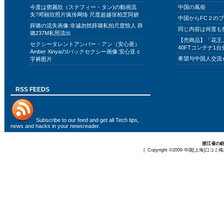
今度は鄧麗欣（ステフィー・タン)の動画流
中国の風俗
失?邓丽欣照片疯传网络 尺度超越张柏芝阿娇
中国からFC２の
薛璐の流失画像:非诚勿扰薛璐私拍尺度惊人 薛
同じ内容は何度も
璐237M私照流出
【売商品】「花王
セクシータレントアンバー・アン（安心亜）
40FTコンテナ1台
Amber XinyaのIバックセクシー画像:安心亚 c
希望与中国人交流
字裤图片
RSS FEEDS
Subscribe to
our feed
and get all Tech tips,
news and hacks in your newsreader.
浙江省の
| Copyright ©2009
中国[上海]口コミ掲