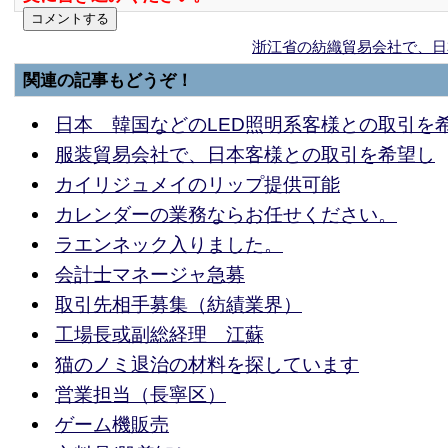
浙江省の紡織貿易会社で、日
関連の記事もどうぞ！
日本 韓国などのLED照明系客様との取引を
服装貿易会社で、日本客様との取引を希望し
カイリジュメイのリップ提供可能
カレンダーの業務ならお任せください。
ラエンネック入りました。
会計士マネージャ急募
取引先相手募集（紡績業界）
工場長或副総経理 江蘇
猫のノミ退治の材料を探しています
営業担当（長寧区）
ゲーム機販売