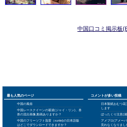
中国口コミ掲示板(B
最も人気のページ
コメントが多い投稿
中国の風俗
日本製紙おむつ花
します
中国レースクイーンの翟凌(ジャイ・リン)、兽
兽の流出画像,動画ありますか？
ぼったくり注意(浦
中国のフリーソフト迅雷（xunlei)の日本語版
アメブロ(アメー
はどこでダウンロードできますか？
見れなくなりまし