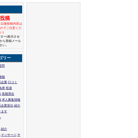
規投稿
と以後投稿内容は
んのでご注意くだ
い)
バター)表示させ
から登録メール
さい。
ゴリー
質問
情報
系企業,口コミ
為替,投資
張,長期滞在
職,求人募集情報
系企業宣伝,紹介
ります
ル
,紹介
,マッサージ,サ