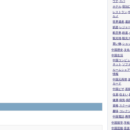
ウナ,スパ
ホテル,宿泊
レストラン,
ルメ
世界遺産,遺
娯楽,レジャ
航空券,鉄道,
観光地,観光
買い物,ショ
中国歴史,文化
中国生活
中国コンピュ
ネット,ソフ
ルームシェア
情報
中国元両替,
カード
中国ビザ,居
住居,住まい
健康,病気,病
資格,スクー
趣味,コレク
中国電話,携
中国留学,学
中国芸能,音楽