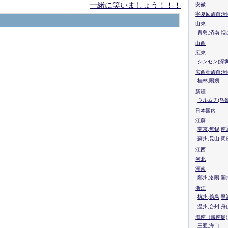
一緒に笑いましょう！！！
安徽
寧夏回族自治
山東
青島,済南,烟
山西
広東
シンセン(深圳
広西壮族自治
桂林,陽朔
新疆
ウルムチ(乌鲁
日本国内
江蘇
南京,無錫,南
蘇州,昆山,周
江西
河北
河南
鄭州,洛陽,開
浙江
杭州,義烏,寧
温州,台州,舟
海南（海南島)
三亜,海口