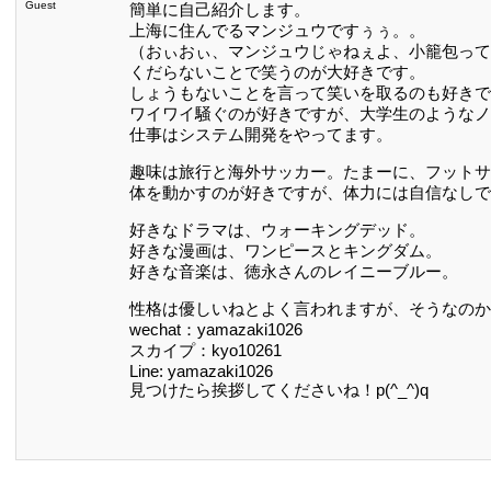
Guest
簡単に自己紹介します。
上海に住んでるマンジュウですぅぅ。。
（おぃおぃ、マンジュウじゃねぇよ、小籠包ってばよ 
くだらないことで笑うのが大好きです。
しょうもないことを言って笑いを取るのも好きで
ワイワイ騒ぐのが好きですが、大学生のようなノ
仕事はシステム開発をやってます。
趣味は旅行と海外サッカー。たまーに、フットサ
体を動かすのが好きですが、体力には自信なしです。(
好きなドラマは、ウォーキングデッド。
好きな漫画は、ワンピースとキングダム。
好きな音楽は、徳永さんのレイニーブルー。
性格は優しいねとよく言われますが、そうなのか
wechat：yamazaki1026
スカイプ：kyo10261
Line: yamazaki1026
見つけたら挨拶してくださいね！p(^_^)q