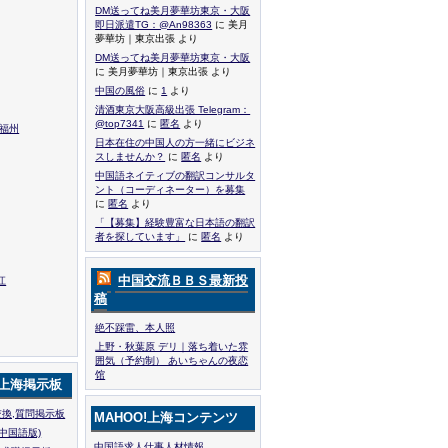
DM送ってね美月夢華坊東京・大阪
即日派遣TG：@An98363
に 美月
夢華坊｜東京出張 より
DM送ってね美月夢華坊東京・大阪
に 美月夢華坊｜東京出張 より
中国の風俗
に
1
より
清酒東京大阪高級出張 Telegram：
@top7341
に
匿名
より
,福州
日本在住の中国人の方一緒にビジネ
スしませんか？
に
匿名
より
中国語ネイティブの翻訳コンサルタ
ント（コーディネーター）を募集
に
匿名
より
「【募集】経験豊富な日本語の翻訳
者を探しています」
に
匿名
より
中国交流ＢＢＳ最新投
江
稿
絶不踩雷、本人照
上野・秋葉原 デリ｜落ち着いた雰
囲気（予約制） あいちゃんの夜恋
馆
!上海掲示板
換,質問掲示板
MAHOO!上海コンテンツ
中国語版)
中国語求人仕事人材情報