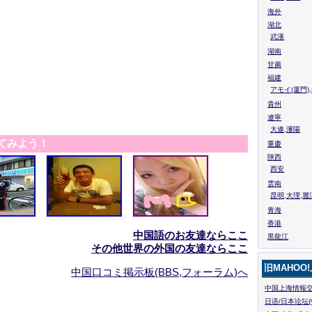
海外
湖北
武漢
湖南
甘粛
福建
アモイ(厦門)
貴州
遼寧
大連,瀋陽
てみよう！
重慶
陜西
西安
雲南
昆明,大理,麗
青海
香港
中国語のお友達ならここ
黒龍江
その他世界の外国の友達ならここ
旧MAHOO
中国口コミ掲示板(BBS,フォーラム)へ
中国上海情報交
日语/日本论坛(