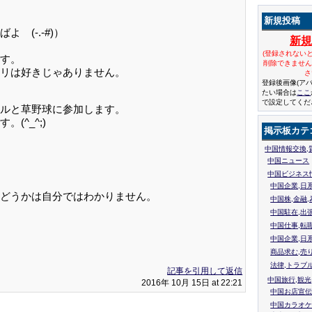
新規投稿
(-.-#)）
新
(登録されない
す。
削除できませ
リは好きじゃありません。
さ
登録後画像(ア
たい場合は
ここ
で設定してくだ
ルと草野球に参加します。
^_^;)
掲示板カテ
中国情報交換,
中国ニュース
中国ビジネス
中国企業,日
どうかは自分ではわかりません。
中国株,金融,
中国駐在,出
中国仕事,転
中国企業,日
商品求む,売
法律,トラブ
記事を引用して返信
中国旅行,観光
2016年 10月 15日 at 22:21
中国お店宣伝
中国カラオケ