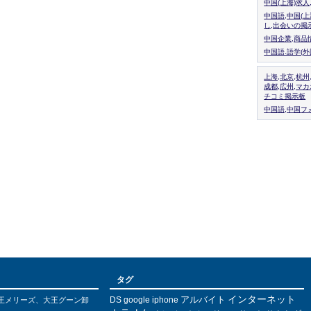
中国(上海)求
中国語,中国(
し,出会いの掲
中国企業,商品
中国語.語学(
上海,北京,杭州
成都,広州,マ
チコミ掲示板
中国語,中国フォ
タグ
インターネット
アルバイト
DS
王メリーズ、大王グーン卸
google
iphone