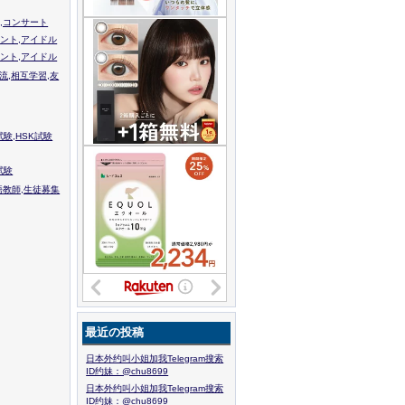
,コンサート
ント,アイドル
ント,アイドル
流,相互学習,友
験,HSK試験
試験
語教師,生徒募集
最近の投稿
日本外约叫小姐加我Telegram搜索
ID约妹：@chu8699
日本外约叫小姐加我Telegram搜索
ID约妹：@chu8699