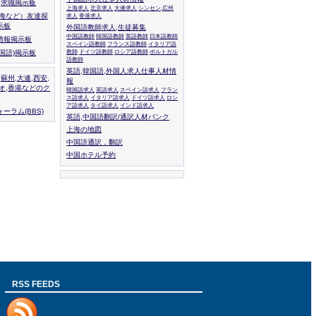
人,求職掲示板
上海求人
北京求人
大連求人
シンセン,広州
上海など）友達探
求人
香港求人
示板
外国語教師求人,生徒募集
中国語教師
韓国語教師
英語教師
日本語教師
情報掲示板
スペイン語教師
フランス語教師
イタリア語
外国語)掲示板
教師
ドイツ語教師
ロシア語教師
ポルトガル
語教師
英語,韓国語,外国人求人仕事人材情
,蘇州,大連,西安,
報
カオ,香港などのク
韓国語求人
英語求人
スペイン語求人
フラン
ス語求人
イタリア語求人
ドイツ語求人
ロシ
ア語求人
タイ語求人
インド語求人
ーラム(BBS)
英語,中国語翻訳/通訳人材バンク
上海の地図
中国語通訳，翻訳
中国ホテル予約
RSS FEEDS