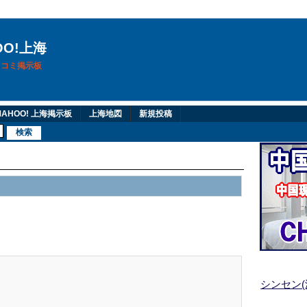
OO!上海
換口コミ掲示板
AHOO! 上海掲示板
上海地図
新規投稿
シンセン