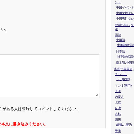
ント
中国イベント
中国女性タレ
中国男性タレ
中国出会い,交
さい。
達
語学
中国語
中国語検定試
日本語
日本語検定
日本語,中国
地域(中国国内)
チベット
ラサ(拉萨)
マカオ(澳門)
上海
内蒙古
北京
台湾
性がある人は登録してコメントしてください。
吉林
四川
は本文に書き込みください。
成都,九寨沟
天津