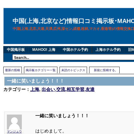
中国(上海,北京など)情報口コミ掲示板･MAH
中国(上海,北京,大連,天津,広州,深セン,成都,桂林,マカオ,香港等)の情報交
中国掲示板
MAHOO! 上海
中国ホテル予約
上海ホテル予約
旧M
最新の投稿
掲示板カテゴリー一覧
未読のトピックス
新規に投稿する。
一緒に笑いましょう！！！
カテゴリー：
上海
,
出会い,交流,相互学習,友達
一緒に笑いましょう！！！
はじめまして。
マンジュウ