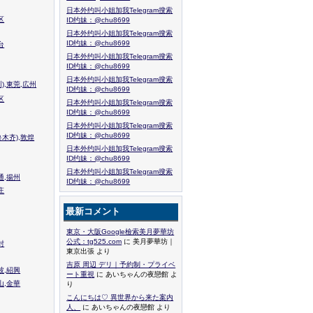
日本外约叫小姐加我Telegram搜索
区
ID约妹：@chu8699
日本外约叫小姐加我Telegram搜索
ID约妹：@chu8699
台
日本外约叫小姐加我Telegram搜索
ID约妹：@chu8699
日本外约叫小姐加我Telegram搜索
),東莞,広州
ID约妹：@chu8699
区
日本外约叫小姐加我Telegram搜索
ID约妹：@chu8699
日本外约叫小姐加我Telegram搜索
ID约妹：@chu8699
木齐),敦煌
日本外约叫小姐加我Telegram搜索
ID约妹：@chu8699
日本外约叫小姐加我Telegram搜索
通,揚州
ID约妹：@chu8699
庄
最新コメント
東京・大阪Google檢索美月夢華坊
公式：tg525.com
に 美月夢華坊｜
封
東京出張 より
吉原 周辺 デリ｜予約制・プライベ
波,紹興
ート重視
に あいちゃんの夜戀館 よ
山,金華
り
こんにちは♡ 異世界から来た案内
人、
に あいちゃんの夜戀館 より