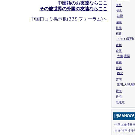
中国語のお友達ならここ
海外
その他世界の外国の友達ならここ
湖北
武漢
中国口コミ掲示板(BBS,フォーラム)へ
湖南
甘粛
福建
アモイ(厦門)
貴州
遼寧
大連,瀋陽
重慶
陜西
西安
雲南
昆明,大理,麗
青海
香港
黒龍江
旧MAHOO
中国上海情報交
日语/日本论坛(