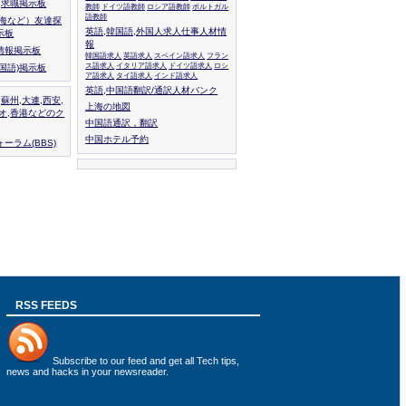
人,求職掲示板
教師
ドイツ語教師
ロシア語教師
ポルトガル
語教師
上海など）友達探
英語,韓国語,外国人求人仕事人材情
示板
報
情報掲示板
韓国語求人
英語求人
スペイン語求人
フラン
ス語求人
イタリア語求人
ドイツ語求人
ロシ
外国語)掲示板
ア語求人
タイ語求人
インド語求人
英語,中国語翻訳/通訳人材バンク
,蘇州,大連,西安,
上海の地図
カオ,香港などのク
中国語通訳，翻訳
中国ホテル予約
ーラム(BBS)
RSS FEEDS
Subscribe to
our feed
and get all Tech tips,
news and hacks in your newsreader.