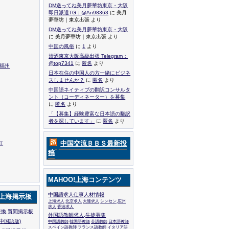
DM送ってね美月夢華坊東京・大阪
即日派遣TG：@An98363
に 美月
夢華坊｜東京出張 より
DM送ってね美月夢華坊東京・大阪
に 美月夢華坊｜東京出張 より
中国の風俗
に
1
より
清酒東京大阪高級出張 Telegram：
@top7341
に
匿名
より
,福州
日本在住の中国人の方一緒にビジネ
スしませんか？
に
匿名
より
中国語ネイティブの翻訳コンサルタ
ント（コーディネーター）を募集
に
匿名
より
「【募集】経験豊富な日本語の翻訳
者を探しています」
に
匿名
より
中国交流ＢＢＳ最新投
江
稿
MAHOO!上海コンテンツ
中国語求人仕事人材情報
!上海掲示板
上海求人
北京求人
大連求人
シンセン,広州
求人
香港求人
換,質問掲示板
外国語教師求人,生徒募集
中国語版)
中国語教師
韓国語教師
英語教師
日本語教師
スペイン語教師
フランス語教師
イタリア語