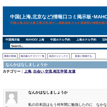
中国(上海,北京など)情報口コミ掲示板･MAH
中国(上海,北京,大連,天津,広州,深セン,成都,桂林,マカオ,香港等)の情報交
中国掲示板
MAHOO! 上海
中国ホテル予約
上海ホテル予約
旧M
最新の投稿
掲示板カテゴリー一覧
未読のトピックス
新規に投稿する。
なんかはなしましょうか
カテゴリー：
上海
,
出会い,交流,相互学習,友達
なんかはなしましょうか
私の日本語はもう何年間に勉強したのに なかな