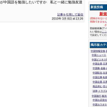
が中国語を勉強したいですか 私と一緒に勉強友達
新規投稿
新
記事を引用して返信
2010年 3月 8日 at 13:26
(登録されない
削除できませ
さ
登録後画像(ア
たい場合は
ここ
で設定してくだ
掲示板カテ
中国情報交換,
中国ニュース
中国ビジネス
中国企業,日
中国株,金融,
中国駐在,出
中国仕事,転
中国企業,日
商品求む,売
法律,トラブ
中国旅行,観光
中国お店宣伝
中国カラオケ