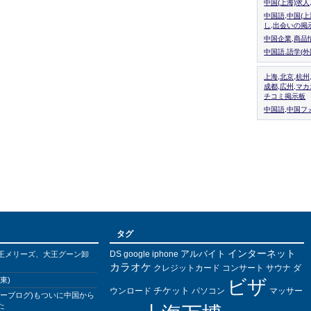
中国(上海)求
中国語,中国(
し,出会いの掲
中国企業,商品
中国語.語学(
上海,北京,杭州
成都,広州,マ
チコミ掲示板
中国語,中国フォ
タグ
インターネット
アルバイト
DS
王メリーズ、大王グーン卸
google
iphone
カラオケ
クレジットカード
コンサート
サウナ
ダ
東)
ビザ
チケット
ウンロード
パソコン
マッサー
バーブログ)もついに中国から
た