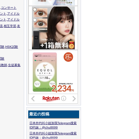
,コンサート
ント,アイドル
ント,アイドル
流,相互学習,友
験,HSK試験
試験
語教師,生徒募集
最近の投稿
日本外约叫小姐加我Telegram搜索
ID约妹：@chu8699
日本外约叫小姐加我Telegram搜索
ID约妹：@chu8699