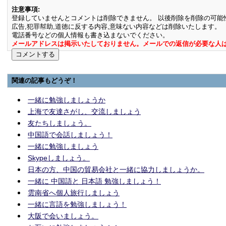
注意事項:
登録していませんとコメントは削除できません。 以後削除を削除の可能
広告,犯罪幇助,道徳に反する内容,意味ない内容などは削除いたします。
電話番号などの個人情報も書き込まないでください。
メールアドレスは掲示いたしておりません。メールでの返信が必要な人
関連の記事もどうぞ！
一緒に勉強しましょうか
上海で友達さがし、交流しましょう
友たちしましょう。
中国語で会話しましょう！
一緒に勉強しましょう
Skypeしましょう。
日本の方、中国の貿易会社と一緒に協力しましょうか。
一緒に 中国語と 日本語 勉強しましょう！
雲南省へ個人旅行しましょう
一緒に言語を勉強しましょう！
大阪で会いましょう。