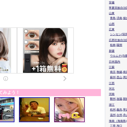
安徽
寧夏回族自治
山東
青島,済南,烟
山西
広東
シンセン(深圳
広西壮族自治
桂林,陽朔
新疆
ウルムチ(乌鲁
日本国内
江蘇
南京,無錫,南
蘇州,昆山,周
江西
河北
てみよう！
河南
鄭州,洛陽,開
浙江
杭州,義烏,寧
温州,台州,舟
海南（海南島)
三亜,海口