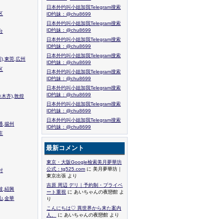
日本外约叫小姐加我Telegram搜索
区
ID约妹：@chu8699
日本外约叫小姐加我Telegram搜索
ID约妹：@chu8699
台
日本外约叫小姐加我Telegram搜索
ID约妹：@chu8699
日本外约叫小姐加我Telegram搜索
),東莞,広州
ID约妹：@chu8699
区
日本外约叫小姐加我Telegram搜索
ID约妹：@chu8699
日本外约叫小姐加我Telegram搜索
ID约妹：@chu8699
木齐),敦煌
日本外约叫小姐加我Telegram搜索
ID约妹：@chu8699
日本外约叫小姐加我Telegram搜索
通,揚州
ID约妹：@chu8699
庄
最新コメント
東京・大阪Google檢索美月夢華坊
公式：tg525.com
に 美月夢華坊｜
封
東京出張 より
吉原 周辺 デリ｜予約制・プライベ
波,紹興
ート重視
に あいちゃんの夜戀館 よ
山,金華
り
こんにちは♡ 異世界から来た案内
人、
に あいちゃんの夜戀館 より