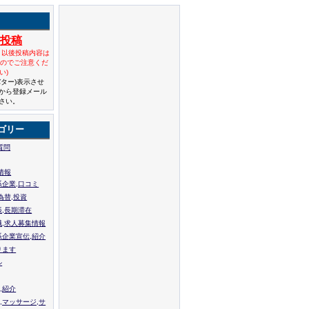
規投稿
と以後投稿内容は
んのでご注意くだ
い)
バター)表示させ
から登録メール
さい。
ゴリー
質問
情報
系企業,口コミ
為替,投資
張,長期滞在
職,求人募集情報
系企業宣伝,紹介
ります
ル
,紹介
,マッサージ,サ