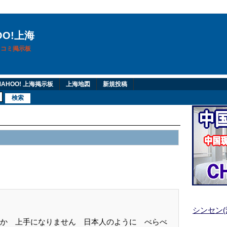
OO!上海
換口コミ掲示板
AHOO! 上海掲示板
上海地図
新規投稿
シンセン
か 上手になりません 日本人のように べらべ