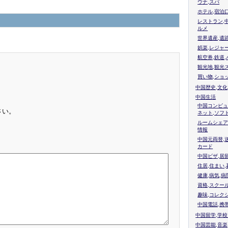
ウナ,スパ
ホテル,宿泊
レストラン,
ルメ
世界遺産,遺
娯楽,レジャ
航空券,鉄道,
観光地,観光
買い物,ショ
中国歴史,文化
中国生活
中国コンピュ
さい。
ネット,ソフ
ルームシェア
情報
中国元両替,
カード
中国ビザ,居
住居,住まい
健康,病気,病
資格,スクー
趣味,コレク
中国電話,携
中国留学,学
中国芸能,音楽