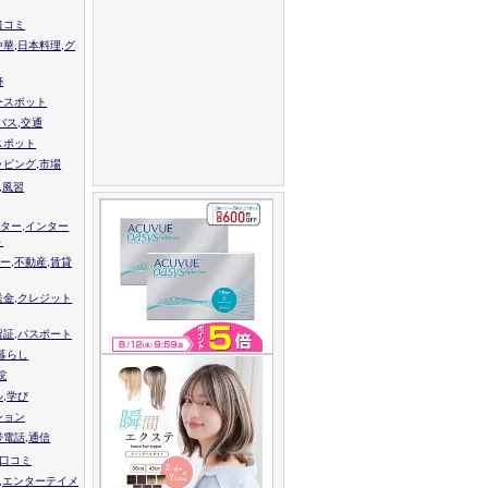
口コミ
中華,日本料理,グ
跡
ースポット
バス,交通
スポット
ッピング,市場
,風習
ター,インター
ト
ー,不動産,賃貸
送金,クレジット
留証,パスポート
,暮らし
院
ル,学び
ション
帯電話,通信
校口コミ
,エンターテイメ