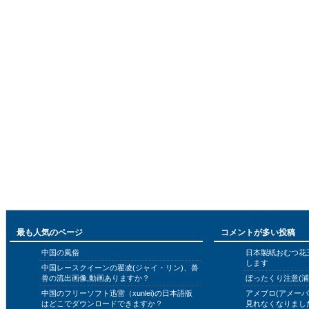
最も人気のページ
コメントが多い投稿
中国の風俗
日本製紙おむつ花
します
中国レースクイーンの翟凌(ジャイ・リン)、兽
兽の流出画像,動画ありますか？
ぼったくり注意(浦
中国のフリーソフト迅雷（xunlei)の日本語版
アメブロ(アメー
はどこでダウンロードできますか？
見れなくなりまし