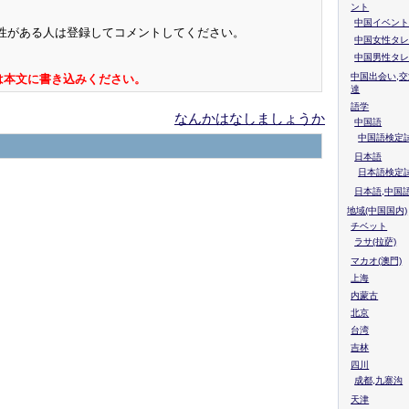
ント
中国イベント
性がある人は登録してコメントしてください。
中国女性タレ
中国男性タレ
中国出会い,交
は本文に書き込みください。
達
語学
なんかはなしましょうか
中国語
中国語検定試
日本語
日本語検定
日本語,中国
地域(中国国内)
チベット
ラサ(拉萨)
マカオ(澳門)
上海
内蒙古
北京
台湾
吉林
四川
成都,九寨沟
天津