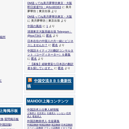
DM送ってね美月夢華坊東京・大阪
即日派遣TG：@An98363
に 美月
夢華坊｜東京出張 より
DM送ってね美月夢華坊東京・大阪
に 美月夢華坊｜東京出張 より
中国の風俗
に
1
より
清酒東京大阪高級出張 Telegram：
@top7341
に
匿名
より
,福州
日本在住の中国人の方一緒にビジネ
スしませんか？
に
匿名
より
中国語ネイティブの翻訳コンサルタ
ント（コーディネーター）を募集
に
匿名
より
「【募集】経験豊富な日本語の翻訳
者を探しています」
に
匿名
より
中国交流ＢＢＳ最新投
江
稿
MAHOO!上海コンテンツ
中国語求人仕事人材情報
!上海掲示板
上海求人
北京求人
大連求人
シンセン,広州
求人
香港求人
換,質問掲示板
外国語教師求人,生徒募集
中国語版)
中国語教師
韓国語教師
英語教師
日本語教師
スペイン語教師
フランス語教師
イタリア語