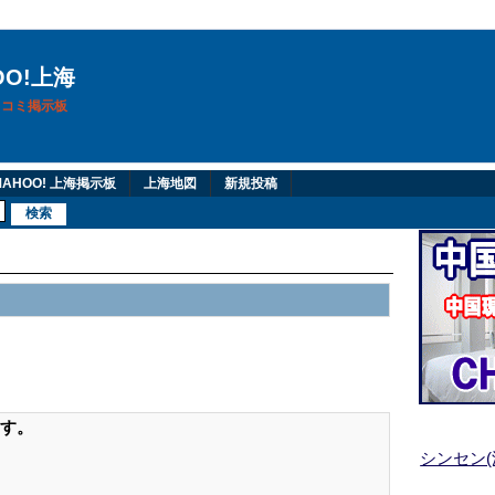
OO!上海
換口コミ掲示板
AHOO! 上海掲示板
上海地図
新規投稿
す。
シンセン