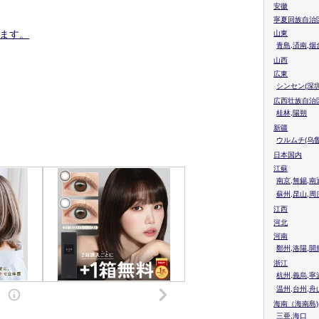
安徽
寧夏回族自治
ます。
山東
青島,済南,烟
山西
広東
シンセン(深圳
広西壮族自治
桂林,陽朔
新疆
ウルムチ(乌鲁
日本国内
江蘇
南京,無錫,南
蘇州,昆山,周
江西
河北
河南
鄭州,洛陽,開
浙江
杭州,義烏,寧
温州,台州,舟
海南（海南島)
三亜,海口