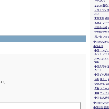
ウナ,スパ
ホテル,宿泊
レストラン,
ルメ
世界遺産,遺
娯楽,レジャ
航空券,鉄道,
観光地,観光
買い物,ショ
中国歴史,文化
中国生活
中国コンピュ
ネット,ソフ
ルームシェア
情報
中国元両替,
カード
中国ビザ,居
住居,住まい
さい。
健康,病気,病
資格,スクー
趣味,コレク
中国電話,携
中国留学,学
中国芸能,音楽