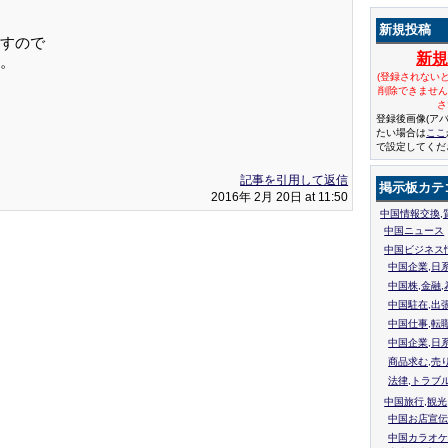
新規投稿
すので
新
。
(登録されない
削除できませ
さ
登録後画像(ア
たい場合は
ここ
で設定してくだ
記事を引用して返信
掲示板カテ
2016年 2月 20日 at 11:50
中国情報交換,
中国ニュース
中国ビジネス
中国企業,日
中国株,金融,
中国駐在,出
中国仕事,転
中国企業,日
商品求む,売
法律,トラブ
中国旅行,観光
中国お店宣伝
中国カラオケ