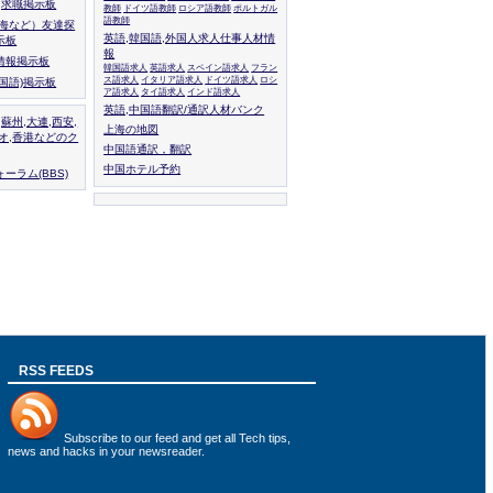
人,求職掲示板
教師
ドイツ語教師
ロシア語教師
ポルトガル
語教師
上海など）友達探
英語,韓国語,外国人求人仕事人材情
示板
報
情報掲示板
韓国語求人
英語求人
スペイン語求人
フラン
ス語求人
イタリア語求人
ドイツ語求人
ロシ
外国語)掲示板
ア語求人
タイ語求人
インド語求人
英語,中国語翻訳/通訳人材バンク
,蘇州,大連,西安,
上海の地図
カオ,香港などのク
中国語通訳，翻訳
中国ホテル予約
ーラム(BBS)
RSS FEEDS
Subscribe to
our feed
and get all Tech tips,
news and hacks in your newsreader.