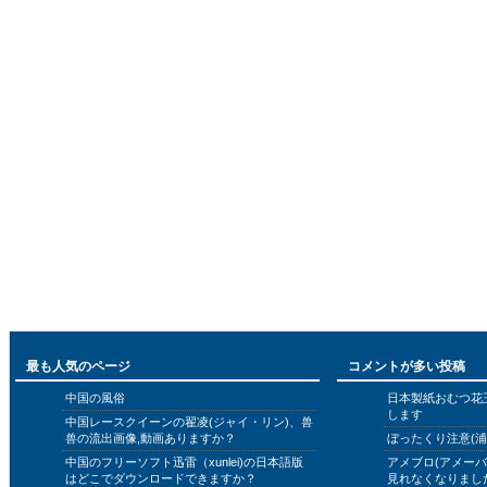
最も人気のページ
コメントが多い投稿
中国の風俗
日本製紙おむつ花
します
中国レースクイーンの翟凌(ジャイ・リン)、兽
兽の流出画像,動画ありますか？
ぼったくり注意(浦
中国のフリーソフト迅雷（xunlei)の日本語版
アメブロ(アメー
はどこでダウンロードできますか？
見れなくなりまし