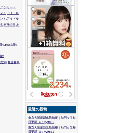
,コンサート
ント,アイドル
ント,アイドル
流,相互学習,友
験,HSK試験
試験
語教師,生徒募集
最近の投稿
東京大阪最新出勤情報｜熱門女生每
日更新TG：yy9882
東京大阪最新出勤情報｜熱門女生每
日更新TG：yy9882