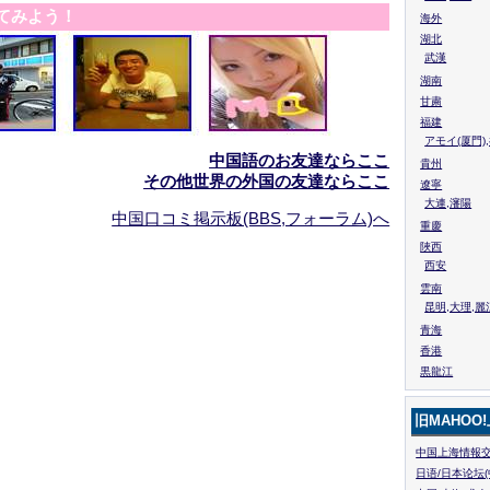
てみよう！
海外
湖北
武漢
湖南
甘粛
福建
アモイ(厦門)
中国語のお友達ならここ
貴州
その他世界の外国の友達ならここ
遼寧
大連,瀋陽
中国口コミ掲示板(BBS,フォーラム)へ
重慶
陜西
西安
雲南
昆明,大理,麗
青海
香港
黒龍江
旧MAHOO
中国上海情報交
日语/日本论坛(