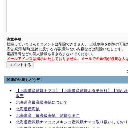
注意事項:
登録していませんとコメントは削除できません。 以後削除を削除の可能
広告,犯罪幇助,道徳に反する内容,意味ない内容などは削除いたします。
電話番号などの個人情報も書き込まないでください。
メールアドレスは掲示いたしておりません。メールでの返信が必要な人
関連の記事もどうぞ！
【北海道産乾燥ナマコ】【北海道産乾燥ホタテ貝柱】【関西及
販売
北海道産最高級海鼠について
北海道産海鼠
北海道産 最高級海鼠 乾燥なまこ
北海道産乾燥ナマコとメキシコ産乾燥ナマコ取り扱いしており