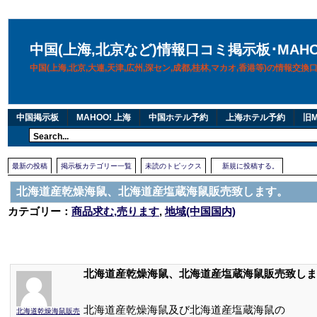
中国(上海,北京など)情報口コミ掲示板･MAH
中国(上海,北京,大連,天津,広州,深セン,成都,桂林,マカオ,香港等)の情報交
中国掲示板
MAHOO! 上海
中国ホテル予約
上海ホテル予約
旧M
最新の投稿
掲示板カテゴリー一覧
未読のトピックス
新規に投稿する。
北海道産乾燥海鼠、北海道産塩蔵海鼠販売致します。
カテゴリー：
商品求む,売ります
,
地域(中国国内)
北海道産乾燥海鼠、北海道産塩蔵海鼠販売致しま
北海道産乾燥海鼠及び北海道産塩蔵海鼠の
北海道乾燥海鼠販売