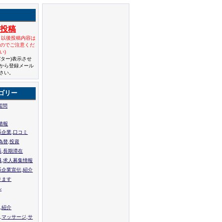
規投稿
と以後投稿内容は
んのでご注意くだ
い)
バター)表示させ
から登録メール
さい。
ゴリー
質問
情報
系企業,口コミ
為替,投資
張,長期滞在
職,求人募集情報
系企業宣伝,紹介
ります
ル
,紹介
,マッサージ,サ