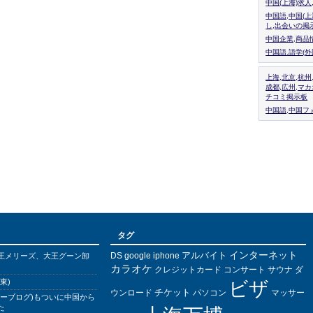
中国(上海)求
中国語,中国(
し,出会いの掲
中国企業,商品
中国語.語学(
上海,北京,杭州
成都,広州,マ
チコミ掲示板
中国語,中国フォ
タグ
インターネット
アルバイト
DS
王メリーズ、大王グーン卸
google
iphone
カラオケ
クレジットカード
コンサート
サウナ
ダ
東)
ビザ
チケット
ウンロード
パソコン
マッサー
バーブログ)もついに中国から
た