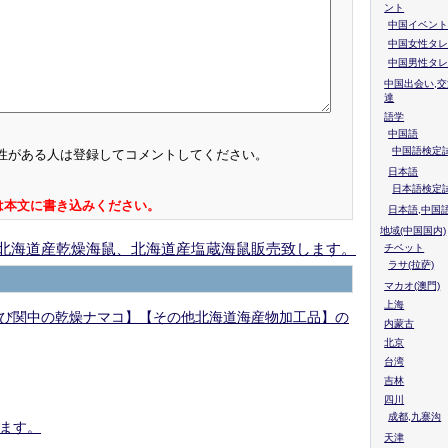
ント
中国イベント
中国女性タレ
中国男性タレ
中国出会い,交
達
語学
中国語
中国語検定試
性がある人は登録してコメントしてください。
日本語
日本語検定
は本文に書き込みください。
日本語,中国
地域(中国国内)
北海道産乾燥海鼠、北海道産塩蔵海鼠販売致します。
チベット
ラサ(拉萨)
マカオ(澳門)
上海
び関中の乾燥ナマコ】【その他北海道海産物加工品】の
内蒙古
北京
台湾
吉林
四川
成都,九寨沟
ます。
天津