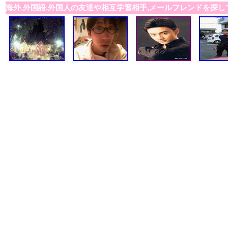
海外,外国語,外国人の友達や相互学習相手,メールフレンドを探し