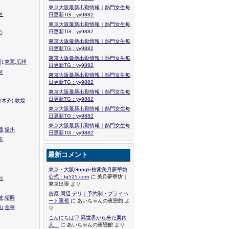
東京大阪最新出勤情報｜熱門女生每
区
日更新TG：yy9882
東京大阪最新出勤情報｜熱門女生每
日更新TG：yy9882
台
東京大阪最新出勤情報｜熱門女生每
日更新TG：yy9882
東京大阪最新出勤情報｜熱門女生每
),東莞,広州
日更新TG：yy9882
区
東京大阪最新出勤情報｜熱門女生每
日更新TG：yy9882
東京大阪最新出勤情報｜熱門女生每
日更新TG：yy9882
木齐),敦煌
東京大阪最新出勤情報｜熱門女生每
日更新TG：yy9882
東京大阪最新出勤情報｜熱門女生每
通,揚州
日更新TG：yy9882
庄
最新コメント
東京・大阪Google檢索美月夢華坊
公式：tg525.com
に 美月夢華坊｜
封
東京出張 より
吉原 周辺 デリ｜予約制・プライベ
波,紹興
ート重視
に あいちゃんの夜戀館 よ
山,金華
り
こんにちは♡ 異世界から来た案内
人、
に あいちゃんの夜戀館 より