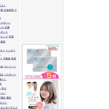
口コミ
中華,日本料理,グ
跡
ースポット
バス,交通
スポット
ッピング,市場
,風習
ター,インター
ト
ー,不動産,賃貸
送金,クレジット
留証,パスポート
,暮らし
院
ル,学び
ション
帯電話,通信
校口コミ
,エンターテイメ