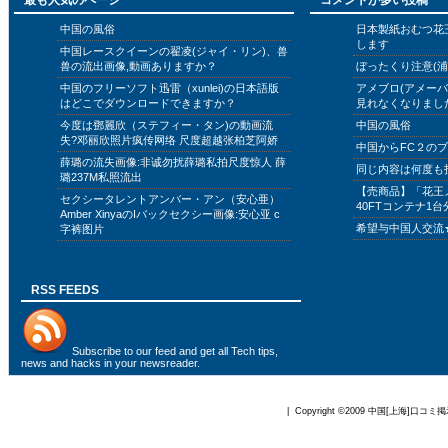
最も人気のページ
コメントが多い投稿
中国の風俗
日本製紙おむつ花
します
中国レースクイーンの翟凌(ジャイ・リン)、兽
兽の流出画像,動画ありますか？
ぼったくり注意(浦
中国のフリーソフト迅雷（xunlei)の日本語版
アメブロ(アメー
はどこでダウンロードできますか？
見れなくなりまし
今度は鄧麗欣（ステフィー・タン)の動画流
中国の風俗
失?邓丽欣照片疯传网络 尺度超越张柏芝阿娇
中国からFC２の
薛璐の流失画像:非诚勿扰薛璐私拍尺度惊人 薛
同じ内容は何度も
璐237M私照流出
【売商品】「花王
セクシータレントアンバー・アン（安心亜）
40FTコンテナ1台
Amber XinyaのIバックセクシー画像:安心亚 c
希望与中国人交流
字裤图片
RSS FEEDS
Subscribe to
our feed
and get all Tech tips,
news and hacks in your newsreader.
| Copyright ©2009
中国[上海]口コミ掲