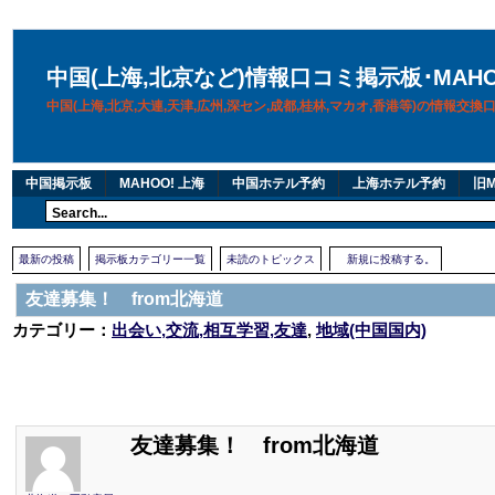
中国(上海,北京など)情報口コミ掲示板･MAH
中国(上海,北京,大連,天津,広州,深セン,成都,桂林,マカオ,香港等)の情報交
中国掲示板
MAHOO! 上海
中国ホテル予約
上海ホテル予約
旧M
最新の投稿
掲示板カテゴリー一覧
未読のトピックス
新規に投稿する。
友達募集！ from北海道
カテゴリー：
出会い,交流,相互学習,友達
,
地域(中国国内)
友達募集！ from北海道