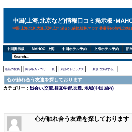
中国(上海,北京など)情報口コミ掲示板･MAH
中国(上海,北京,大連,天津,広州,深セン,成都,桂林,マカオ,香港等)の情報交
中国掲示板
MAHOO! 上海
中国ホテル予約
上海ホテル予約
旧M
最新の投稿
掲示板カテゴリー一覧
未読のトピックス
新規に投稿する。
心が触れ合う友達を探しております
カテゴリー：
出会い,交流,相互学習,友達
,
地域(中国国内)
心が触れ合う友達を探しております