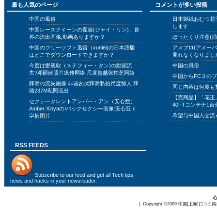
最も人気のページ
コメントが多い投稿
中国の風俗
日本製紙おむつ花
します
中国レースクイーンの翟凌(ジャイ・リン)、兽
兽の流出画像,動画ありますか？
ぼったくり注意(浦
中国のフリーソフト迅雷（xunlei)の日本語版
アメブロ(アメー
はどこでダウンロードできますか？
見れなくなりまし
今度は鄧麗欣（ステフィー・タン)の動画流
中国の風俗
失?邓丽欣照片疯传网络 尺度超越张柏芝阿娇
中国からFC２の
薛璐の流失画像:非诚勿扰薛璐私拍尺度惊人 薛
同じ内容は何度も
璐237M私照流出
【売商品】「花王
セクシータレントアンバー・アン（安心亜）
40FTコンテナ1台
Amber XinyaのIバックセクシー画像:安心亚 c
希望与中国人交流
字裤图片
RSS FEEDS
Subscribe to
our feed
and get all Tech tips,
news and hacks in your newsreader.
| Copyright ©2009
中国[上海]口コミ掲