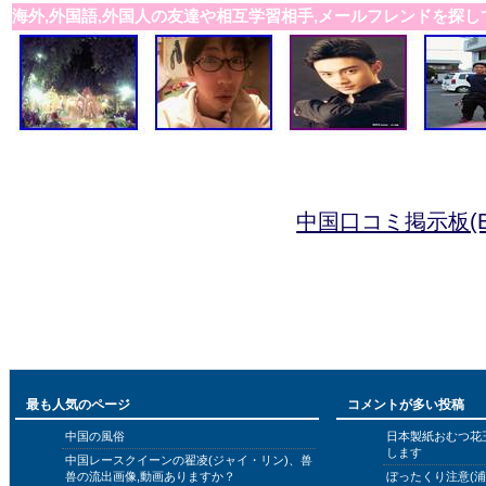
海外,外国語,外国人の友達や相互学習相手,メールフレンドを探し
中国口コミ掲示板(B
最も人気のページ
コメントが多い投稿
中国の風俗
日本製紙おむつ花
します
中国レースクイーンの翟凌(ジャイ・リン)、兽
兽の流出画像,動画ありますか？
ぼったくり注意(浦