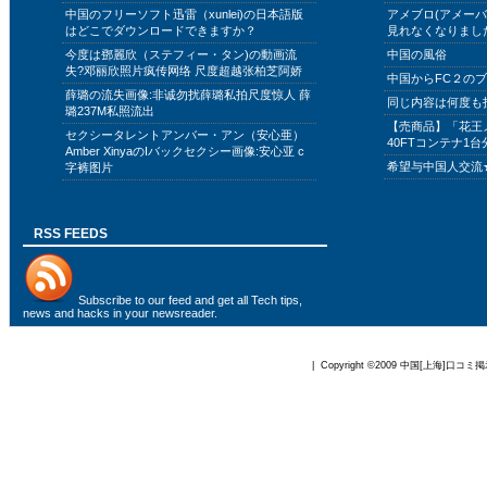
中国のフリーソフト迅雷（xunlei)の日本語版
アメブロ(アメー
はどこでダウンロードできますか？
見れなくなりまし
今度は鄧麗欣（ステフィー・タン)の動画流
中国の風俗
失?邓丽欣照片疯传网络 尺度超越张柏芝阿娇
中国からFC２の
薛璐の流失画像:非诚勿扰薛璐私拍尺度惊人 薛
同じ内容は何度も
璐237M私照流出
【売商品】「花王
セクシータレントアンバー・アン（安心亜）
40FTコンテナ1台
Amber XinyaのIバックセクシー画像:安心亚 c
希望与中国人交流
字裤图片
RSS FEEDS
Subscribe to
our feed
and get all Tech tips,
news and hacks in your newsreader.
| Copyright ©2009
中国[上海]口コミ掲