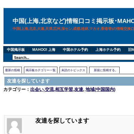
中国(上海,北京など)情報口コミ掲示板･MAH
中国(上海,北京,大連,天津,広州,深セン,成都,桂林,マカオ,香港等)の情報交
中国掲示板
MAHOO! 上海
中国ホテル予約
上海ホテル予約
旧M
最新の投稿
掲示板カテゴリー一覧
未読のトピックス
新規に投稿する。
友達を探しています
カテゴリー：
出会い,交流,相互学習,友達
,
地域(中国国内)
友達を探しています