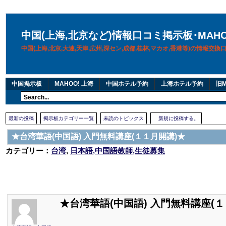
中国(上海,北京など)情報口コミ掲示板･MAH
中国(上海,北京,大連,天津,広州,深セン,成都,桂林,マカオ,香港等)の情報交
中国掲示板
MAHOO! 上海
中国ホテル予約
上海ホテル予約
旧M
最新の投稿
掲示板カテゴリー一覧
未読のトピックス
新規に投稿する。
★台湾華語(中国語) 入門無料講座(１１月開講)★
カテゴリー：
台湾
,
日本語,中国語教師,生徒募集
★台湾華語(中国語) 入門無料講座(１