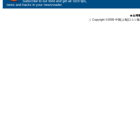
Subscribe to
our feed
and get all Tech tips,
news and hacks in your newsreader.
★台湾華
| Copyright ©2009
中国[上海]口コミ掲