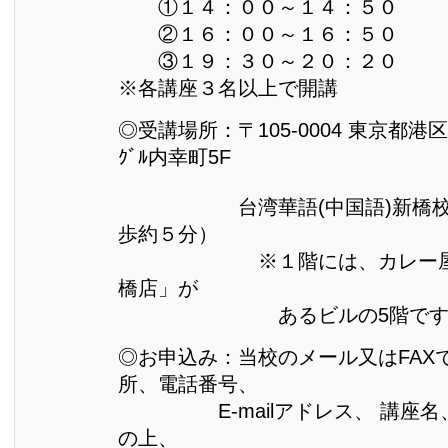
①１４：００～１４：５０
②１６：００～１６：５０
③１９：３０～２０：２０
※各講座３名以上で開講
◎受講場所：〒105-0004 東京都港区
ｸﾞﾙ内幸町5F
台湾華語(中国語)新橋校 
歩約５分）
※１階には、カレー屋「
橋店」が
あるビルの5階です
◎お申込み：当校のメール又はFAX
所、電話番号、
E-mailアドレス、 講座名
の上、