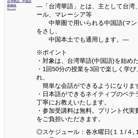
台湾華語 - 中国語
—「台湾華語」とは、主として台湾
新橋校
Guest
ール、マレーシア等
中華圏で用いられる中国語(マンダ
をさし、
中国本土でも通用します。—
※ポイント
・対象は、台湾華語(中国語)を始め
・1回50分の授業を3回で楽しく学
れ、
簡単な会話ができるようになりま
・日本語ができるネイティブのベテ
丁寧にお教えいたします。
・参加受講料は無料。プリント代実費
をご負担いただきます。
◎スケジュール：各水曜日(１１/４,１