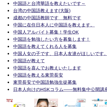
中国語と台湾華語を教えたいです～
台湾の中国語教えます(大阪)
成都の中国語教師です 無料です
中国に在住日本人に中国語を教えます。
中国人アルバイト募集！学生OK
中国語を勉強したい方を募集します！
中国語を教えてくれる人を募集
中国人女の子です、日本人友達がほしいです
中国語が教えて
中国語を喜んでお教えいたします
中国語を教える東莞長安
東莞長安で中国語勉強生徒募集
日本人向けのHSKコラム――無料集中公開講