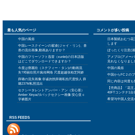
最も人気のページ
コメントが多い投稿
中国の風俗
日本製紙おむつ花
します
中国レースクイーンの翟凌(ジャイ・リン)、兽
兽の流出画像,動画ありますか？
ぼったくり注意(浦
中国のフリーソフト迅雷（xunlei)の日本語版
アメブロ(アメー
はどこでダウンロードできますか？
見れなくなりまし
今度は鄧麗欣（ステフィー・タン)の動画流
中国の風俗
失?邓丽欣照片疯传网络 尺度超越张柏芝阿娇
中国からFC２の
薛璐の流失画像:非诚勿扰薛璐私拍尺度惊人 薛
同じ内容は何度も
璐237M私照流出
【売商品】「花王
セクシータレントアンバー・アン（安心亜）
40FTコンテナ1台
Amber XinyaのIバックセクシー画像:安心亚 c
希望与中国人交流
字裤图片
RSS FEEDS