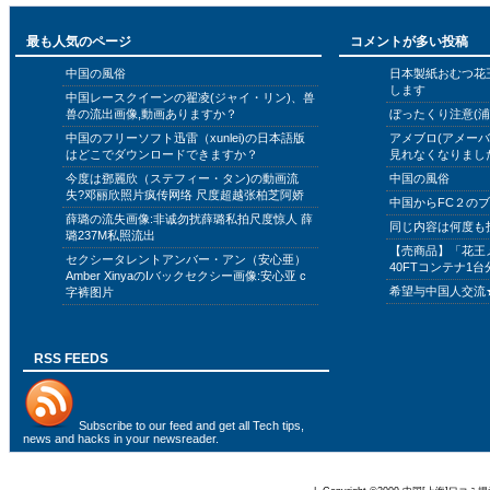
最も人気のページ
コメントが多い投稿
中国の風俗
日本製紙おむつ花
します
中国レースクイーンの翟凌(ジャイ・リン)、兽
兽の流出画像,動画ありますか？
ぼったくり注意(浦
中国のフリーソフト迅雷（xunlei)の日本語版
アメブロ(アメー
はどこでダウンロードできますか？
見れなくなりまし
今度は鄧麗欣（ステフィー・タン)の動画流
中国の風俗
失?邓丽欣照片疯传网络 尺度超越张柏芝阿娇
中国からFC２の
薛璐の流失画像:非诚勿扰薛璐私拍尺度惊人 薛
同じ内容は何度も
璐237M私照流出
【売商品】「花王
セクシータレントアンバー・アン（安心亜）
40FTコンテナ1台
Amber XinyaのIバックセクシー画像:安心亚 c
希望与中国人交流
字裤图片
RSS FEEDS
Subscribe to
our feed
and get all Tech tips,
news and hacks in your newsreader.