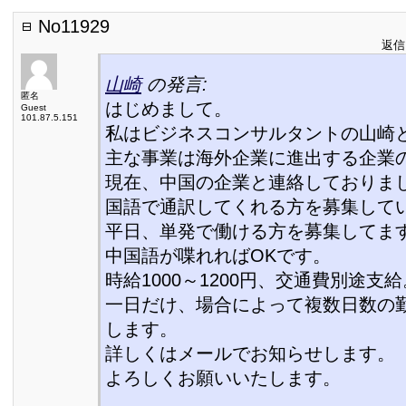
No11929
返信日
山崎
の発言:
匿名
はじめまして。
Guest
101.87.5.151
私はビジネスコンサルタントの山崎
主な事業は海外企業に進出する企業
現在、中国の企業と連絡しておりま
国語で通訳してくれる方を募集して
平日、単発で働ける方を募集してま
中国語が喋れればOKです。
時給1000～1200円、交通費別途支給
一日だけ、場合によって複数日数の
します。
詳しくはメールでお知らせします。
よろしくお願いいたします。