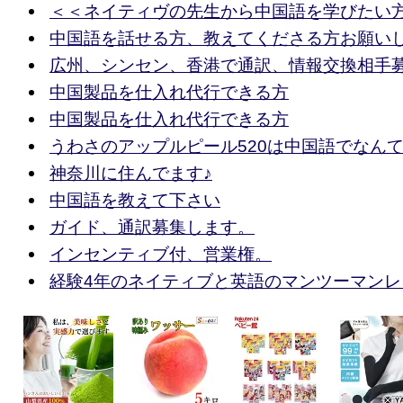
＜＜ネイティヴの先生から中国語を学びたい
中国語を話せる方、教えてくださる方お願い
広州、シンセン、香港で通訳、情報交換相手
中国製品を仕入れ代行できる方
中国製品を仕入れ代行できる方
うわさのアップルピール520は中国語でなん
神奈川に住んでます♪
中国語を教えて下さい
ガイド、通訳募集します。
インセンティブ付、営業権。
経験4年のネイティブと英語のマンツーマンレ