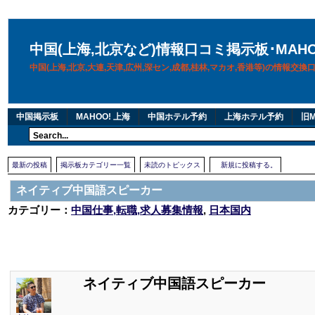
中国(上海,北京など)情報口コミ掲示板･MAH
中国(上海,北京,大連,天津,広州,深セン,成都,桂林,マカオ,香港等)の情報交
中国掲示板
MAHOO! 上海
中国ホテル予約
上海ホテル予約
旧M
最新の投稿
掲示板カテゴリー一覧
未読のトピックス
新規に投稿する。
ネイティブ中国語スピーカー
カテゴリー：
中国仕事,転職,求人募集情報
,
日本国内
ネイティブ中国語スピーカー