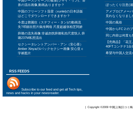
中国レースクイーンの翟凌(ジャイ・リン)、兽
兽の流出画像,動画ありますか？
ぼったくり注意(浦
中国のフリーソフト迅雷（xunlei)の日本語版
アメブロ(アメー
はどこでダウンロードできますか？
見れなくなりまし
今度は鄧麗欣（ステフィー・タン)の動画流
中国の風俗
失?邓丽欣照片疯传网络 尺度超越张柏芝阿娇
中国からFC２の
薛璐の流失画像:非诚勿扰薛璐私拍尺度惊人 薛
同じ内容は何度も
璐237M私照流出
【売商品】「花王
セクシータレントアンバー・アン（安心亜）
40FTコンテナ1台
Amber XinyaのIバックセクシー画像:安心亚 c
希望与中国人交流
字裤图片
RSS FEEDS
Subscribe to
our feed
and get all Tech tips,
news and hacks in your newsreader.
| Copyright ©2009
中国[上海]口コミ掲