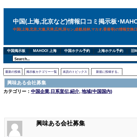
中国(上海,北京など)情報口コミ掲示板･MAH
中国(上海,北京,大連,天津,広州,深セン,成都,桂林,マカオ,香港等)の情報交
中国掲示板
MAHOO! 上海
中国ホテル予約
上海ホテル予約
旧M
最新の投稿
掲示板カテゴリー一覧
未読のトピックス
新規に投稿する。
興味ある会社募集
カテゴリー：
中国企業,日系宣伝,紹介
,
地域(中国国内)
興味ある会社募集