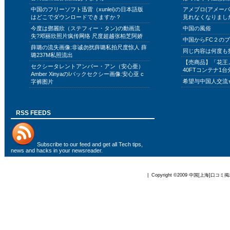
中国のフリーソフト迅雷（xunlei)の日本語版
アメブロ(アメー
はどこでダウンロードできますか？
見れなくなりまし
今度は鄧麗欣（ステフィー・タン)の動画流
中国の風俗
失?邓丽欣照片疯传网络 尺度超越张柏芝阿娇
中国からFC２の
薛璐の流失画像:非诚勿扰薛璐私拍尺度惊人 薛
同じ内容は何度も
璐237M私照流出
【売商品】「花王
セクシータレントアンバー・アン（安心亜）
40FTコンテナ1台
Amber XinyaのIバックセクシー画像:安心亚 c
希望与中国人交流
字裤图片
RSS FEEDS
Subscribe to
our feed
and get all Tech tips,
news and hacks in your newsreader.
| Copyright ©2009
中国[上海]口コミ掲