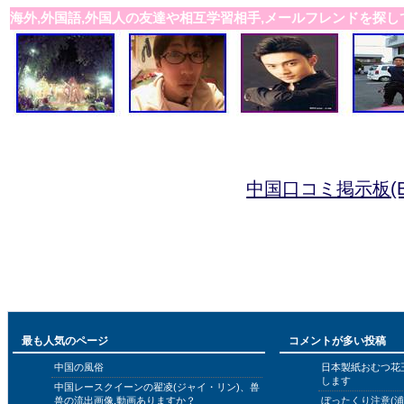
海外,外国語,外国人の友達や相互学習相手,メールフレンドを探し
中国口コミ掲示板(B
最も人気のページ
コメントが多い投稿
中国の風俗
日本製紙おむつ花
します
中国レースクイーンの翟凌(ジャイ・リン)、兽
兽の流出画像,動画ありますか？
ぼったくり注意(浦