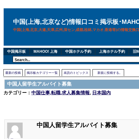
中国(上海,北京など)情報口コミ掲示板･MAH
中国(上海,北京,大連,天津,広州,深セン,成都,桂林,マカオ,香港等)の情報交
中国掲示板
MAHOO! 上海
中国ホテル予約
上海ホテル予約
旧M
最新の投稿
掲示板カテゴリー一覧
未読のトピックス
新規に投稿する。
中国人留学生アルバイト募集
カテゴリー：
中国仕事,転職,求人募集情報
,
日本国内
中国人留学生アルバイト募集