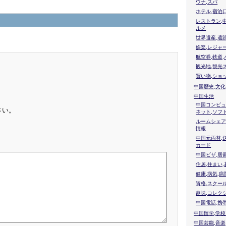
ウナ,スパ
ホテル,宿泊
レストラン,
ルメ
世界遺産,遺
娯楽,レジャ
航空券,鉄道,
観光地,観光
買い物,ショ
中国歴史,文化
中国生活
中国コンピュ
さい。
ネット,ソフ
ルームシェア
情報
中国元両替,
カード
中国ビザ,居
住居,住まい
健康,病気,病
資格,スクー
趣味,コレク
中国電話,携
中国留学,学
中国芸能,音楽