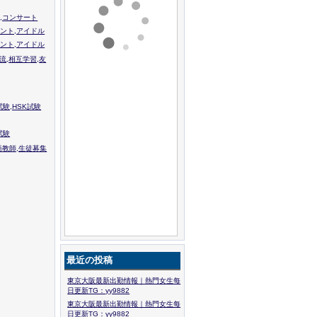
,コンサート
ント,アイドル
ント,アイドル
流,相互学習,友
験,HSK試験
試験
語教師,生徒募集
最近の投稿
東京大阪最新出勤情報｜熱門女生每
日更新TG：yy9882
東京大阪最新出勤情報｜熱門女生每
日更新TG：yy9882