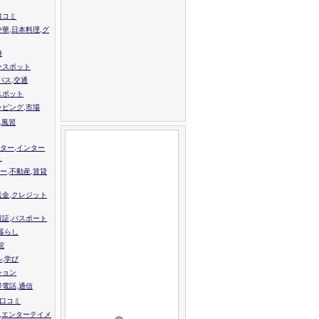
口コミ
中華,日本料理,グ
跡
ースポット
バス,交通
スポット
ッピング,市場
,風習
ター,インター
ト
ー,不動産,賃貸
送金,クレジット
留証,パスポート
,暮らし
院
ル,学び
ション
帯電話,通信
校口コミ
,エンターテイメ