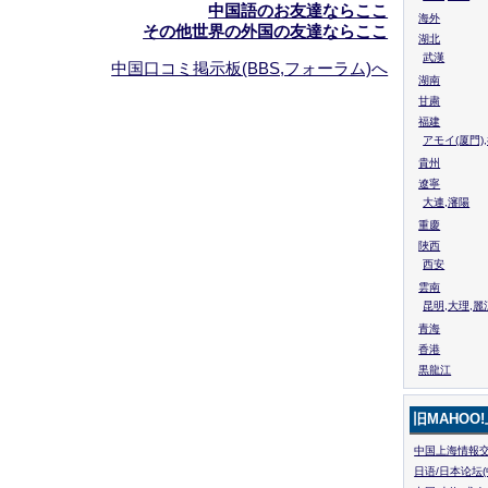
中国語のお友達ならここ
海外
その他世界の外国の友達ならここ
湖北
武漢
中国口コミ掲示板(BBS,フォーラム)へ
湖南
甘粛
福建
アモイ(厦門)
貴州
遼寧
大連,瀋陽
重慶
陜西
西安
雲南
昆明,大理,麗
青海
香港
黒龍江
旧MAHOO
中国上海情報交
日语/日本论坛(