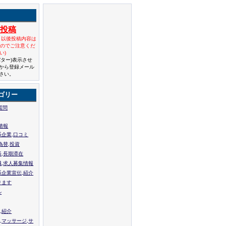
規投稿
と以後投稿内容は
んのでご注意くだ
い)
バター)表示させ
から登録メール
さい。
ゴリー
質問
情報
系企業,口コミ
為替,投資
張,長期滞在
職,求人募集情報
系企業宣伝,紹介
ります
ル
,紹介
,マッサージ,サ