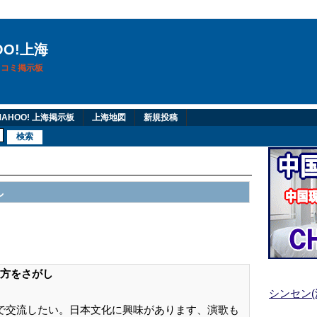
OO!上海
換口コミ掲示板
AHOO! 上海掲示板
上海地図
新規投稿
し
方をさがし
シンセン
語で交流したい。日本文化に興味があります、演歌も