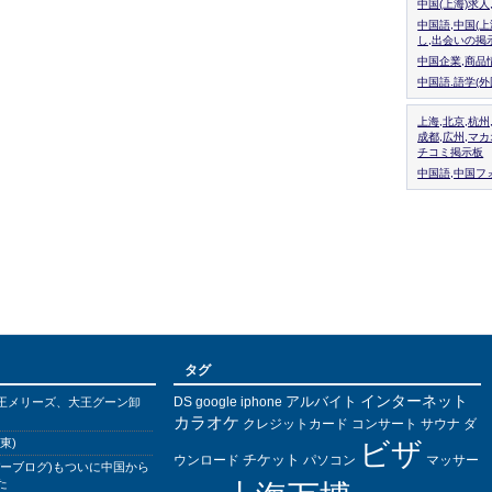
中国(上海)求
中国語,中国(
し,出会いの掲
中国企業,商品
中国語.語学(
上海,北京,杭州
成都,広州,マ
チコミ掲示板
中国語,中国フォ
タグ
インターネット
アルバイト
DS
王メリーズ、大王グーン卸
google
iphone
カラオケ
クレジットカード
コンサート
サウナ
ダ
東)
ビザ
チケット
ウンロード
パソコン
マッサー
バーブログ)もついに中国から
た