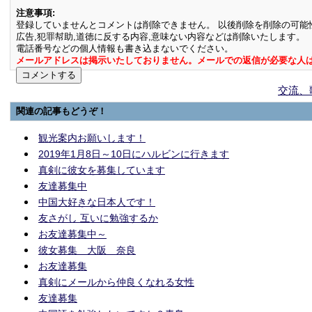
注意事項:
登録していませんとコメントは削除できません。 以後削除を削除の可能
広告,犯罪幇助,道徳に反する内容,意味ない内容などは削除いたします。
電話番号などの個人情報も書き込まないでください。
メールアドレスは掲示いたしておりません。メールでの返信が必要な人
交流、
関連の記事もどうぞ！
観光案内お願いします！
2019年1月8日～10日にハルビンに行きます
真剣に彼女を募集しています
友達募集中
中国大好きな日本人です！
友さがし 互いに勉強するか
お友達募集中～
彼女募集 大阪 奈良
お友達募集
真剣にメールから仲良くなれる女性
友達募集