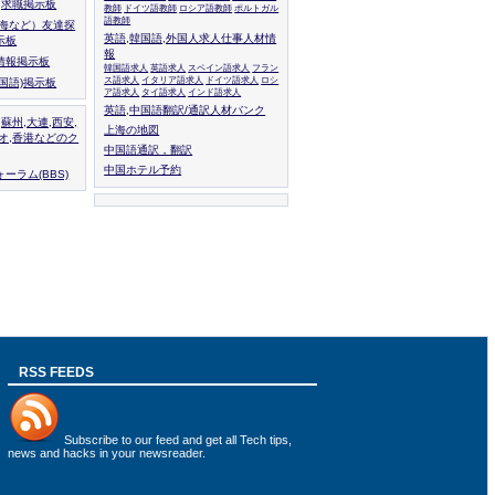
人,求職掲示板
教師
ドイツ語教師
ロシア語教師
ポルトガル
語教師
上海など）友達探
英語,韓国語,外国人求人仕事人材情
示板
報
情報掲示板
韓国語求人
英語求人
スペイン語求人
フラン
ス語求人
イタリア語求人
ドイツ語求人
ロシ
外国語)掲示板
ア語求人
タイ語求人
インド語求人
英語,中国語翻訳/通訳人材バンク
,蘇州,大連,西安,
上海の地図
カオ,香港などのク
中国語通訳，翻訳
中国ホテル予約
ーラム(BBS)
RSS FEEDS
Subscribe to
our feed
and get all Tech tips,
news and hacks in your newsreader.