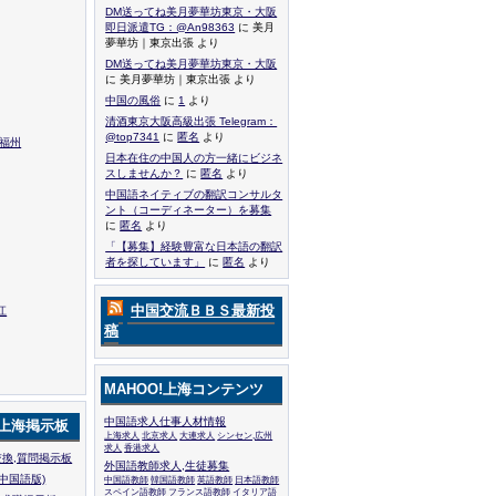
DM送ってね美月夢華坊東京・大阪
即日派遣TG：@An98363
に 美月
夢華坊｜東京出張 より
DM送ってね美月夢華坊東京・大阪
に 美月夢華坊｜東京出張 より
中国の風俗
に
1
より
清酒東京大阪高級出張 Telegram：
@top7341
に
匿名
より
,福州
日本在住の中国人の方一緒にビジネ
スしませんか？
に
匿名
より
中国語ネイティブの翻訳コンサルタ
ント（コーディネーター）を募集
に
匿名
より
「【募集】経験豊富な日本語の翻訳
者を探しています」
に
匿名
より
中国交流ＢＢＳ最新投
江
稿
MAHOO!上海コンテンツ
中国語求人仕事人材情報
!上海掲示板
上海求人
北京求人
大連求人
シンセン,広州
求人
香港求人
換,質問掲示板
外国語教師求人,生徒募集
中国語版)
中国語教師
韓国語教師
英語教師
日本語教師
スペイン語教師
フランス語教師
イタリア語