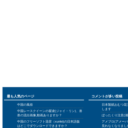
最も人気のページ
コメントが多い投稿
中国の風俗
日本製紙おむつ花
します
中国レースクイーンの翟凌(ジャイ・リン)、兽
兽の流出画像,動画ありますか？
ぼったくり注意(浦
中国のフリーソフト迅雷（xunlei)の日本語版
アメブロ(アメー
はどこでダウンロードできますか？
見れなくなりまし