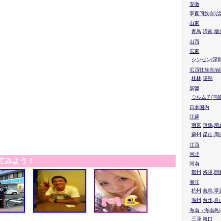
安徽
寧夏回族自治
山東
青島,済南,烟
山西
広東
シンセン(深圳
広西壮族自治
桂林,陽朔
新疆
ウルムチ(乌鲁
日本国内
江蘇
南京,無錫,南
蘇州,昆山,周
江西
河北
てみよう！
河南
鄭州,洛陽,開
浙江
杭州,義烏,寧
温州,台州,舟
海南（海南島)
三亜,海口