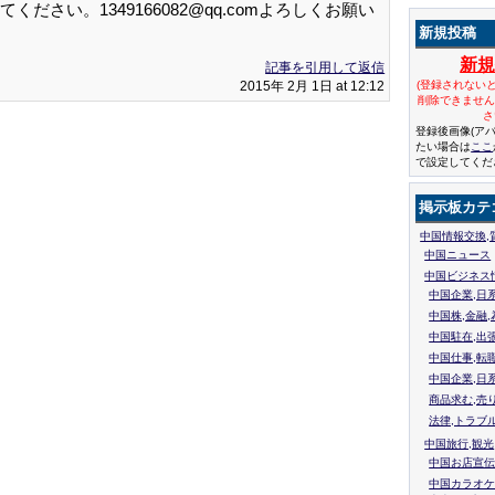
さい。1349166082@qq.comよろしくお願い
新規投稿
新
記事を引用して返信
2015年 2月 1日 at 12:12
(登録されない
削除できませ
さ
登録後画像(ア
たい場合は
ここ
で設定してくだ
掲示板カテ
中国情報交換,
中国ニュース
中国ビジネス
中国企業,日
中国株,金融,
中国駐在,出
中国仕事,転
中国企業,日
商品求む,売
法律,トラブ
中国旅行,観光
中国お店宣伝
中国カラオケ