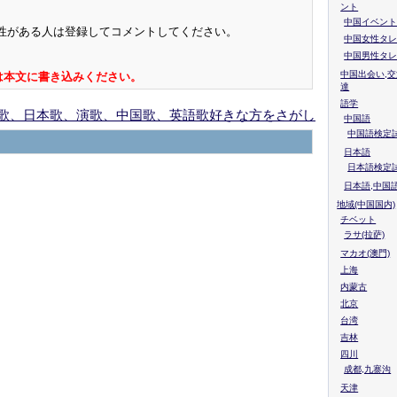
ント
中国イベント
性がある人は登録してコメントしてください。
中国女性タレ
中国男性タレ
中国出会い,交
は本文に書き込みください。
達
語学
歌、日本歌、演歌、中国歌、英語歌好きな方をさがし
中国語
中国語検定試
日本語
日本語検定
日本語,中国
地域(中国国内)
チベット
ラサ(拉萨)
マカオ(澳門)
上海
内蒙古
北京
台湾
吉林
四川
成都,九寨沟
天津