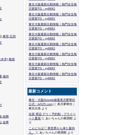
東京大阪最新出勤情報｜熱門女生每
区
日更新TG：yy9882
東京大阪最新出勤情報｜熱門女生每
日更新TG：yy9882
台
東京大阪最新出勤情報｜熱門女生每
日更新TG：yy9882
東京大阪最新出勤情報｜熱門女生每
),東莞,広州
日更新TG：yy9882
区
東京大阪最新出勤情報｜熱門女生每
日更新TG：yy9882
東京大阪最新出勤情報｜熱門女生每
日更新TG：yy9882
木齐),敦煌
東京大阪最新出勤情報｜熱門女生每
日更新TG：yy9882
東京大阪最新出勤情報｜熱門女生每
通,揚州
日更新TG：yy9882
庄
最新コメント
東京・大阪Google檢索美月夢華坊
公式：tg525.com
に 美月夢華坊｜
封
東京出張 より
吉原 周辺 デリ｜予約制・プライベ
波,紹興
ート重視
に あいちゃんの夜戀館 よ
山,金華
り
こんにちは♡ 異世界から来た案内
人、
に あいちゃんの夜戀館 より