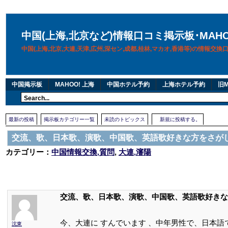
中国(上海,北京など)情報口コミ掲示板･MAH
中国(上海,北京,大連,天津,広州,深セン,成都,桂林,マカオ,香港等)の情報交
中国掲示板
MAHOO! 上海
中国ホテル予約
上海ホテル予約
旧M
最新の投稿
掲示板カテゴリー一覧
未読のトピックス
新規に投稿する。
交流、歌、日本歌、演歌、中国歌、英語歌好きな方をさが
カテゴリー：
中国情報交換,質問
,
大連,瀋陽
交流、歌、日本歌、演歌、中国歌、英語歌好きな
今、大連に すんでいます 、中年男性で、日本
沈東