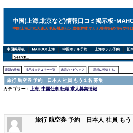
中国(上海,北京など)情報口コミ掲示板･MAH
中国(上海,北京,大連,天津,広州,深セン,成都,桂林,マカオ,香港等)の情報交
中国掲示板
MAHOO! 上海
中国ホテル予約
上海ホテル予約
旧M
最新の投稿
掲示板カテゴリー一覧
未読のトピックス
新規に投稿する。
旅行 航空券 予約 日本人 社員 もう１名 募集
カテゴリー：
上海
,
中国仕事,転職,求人募集情報
旅行 航空券 予約 日本人 社員 もう