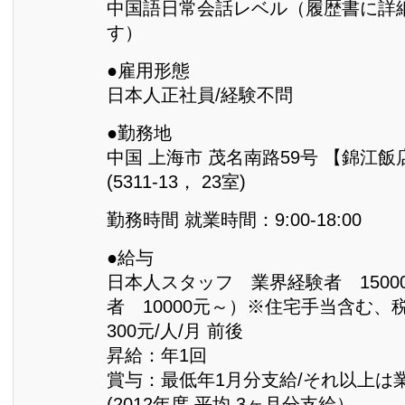
中国語日常会話レベル（履歴書に詳
す）
●雇用形態
日本人正社員/経験不問
●勤務地
中国 上海市 茂名南路59号 【錦江飯店
(5311-13， 23室)
勤務時間 就業時間：9:00-18:00
●給与
日本人スタッフ 業界経験者 15000
者 10000元～）※住宅手当含む、
300元/人/月 前後
昇給：年1回
賞与：最低年1月分支給/それ以上は
(2012年度 平均 3ヶ月分支給）