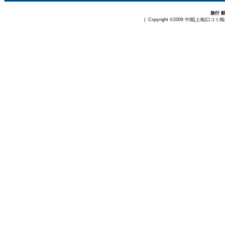
旅行 
| Copyright ©2009
中国[上海]口コミ掲