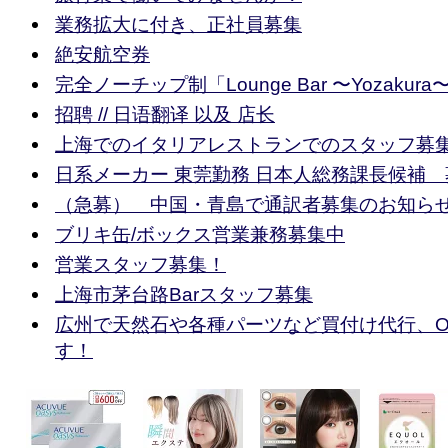
業務拡大に付き、正社員募集
絶安航空券
完全ノーチップ制「Lounge Bar 〜Yozakura
招聘 // 日语翻译 以及 店长
上海でのイタリアレストランでのスタッフ募
日系メーカー 東莞勤務 日本人総務課長候補 
（急募） 中国・青島で通訳者募集のお知ら
ブリキ缶/ボックス営業兼務募集中
営業スタッフ募集！
上海市茅台路Barスタッフ募集
広州で天然石や各種パーツなど買付け代行、O
す！