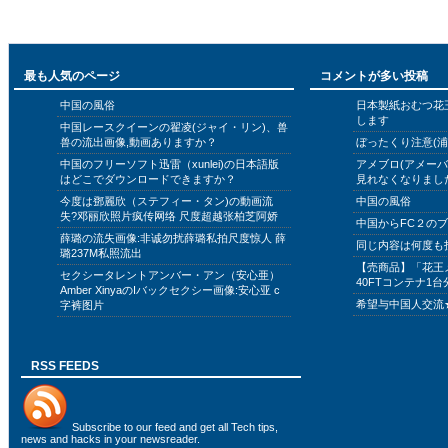
最も人気のページ
コメントが多い投稿
中国の風俗
日本製紙おむつ花
します
中国レースクイーンの翟凌(ジャイ・リン)、兽
兽の流出画像,動画ありますか？
ぼったくり注意(浦
中国のフリーソフト迅雷（xunlei)の日本語版
アメブロ(アメー
はどこでダウンロードできますか？
見れなくなりまし
今度は鄧麗欣（ステフィー・タン)の動画流
中国の風俗
失?邓丽欣照片疯传网络 尺度超越张柏芝阿娇
中国からFC２の
薛璐の流失画像:非诚勿扰薛璐私拍尺度惊人 薛
同じ内容は何度も
璐237M私照流出
【売商品】「花王
セクシータレントアンバー・アン（安心亜）
40FTコンテナ1台
Amber XinyaのIバックセクシー画像:安心亚 c
希望与中国人交流
字裤图片
RSS FEEDS
Subscribe to
our feed
and get all Tech tips,
news and hacks in your newsreader.