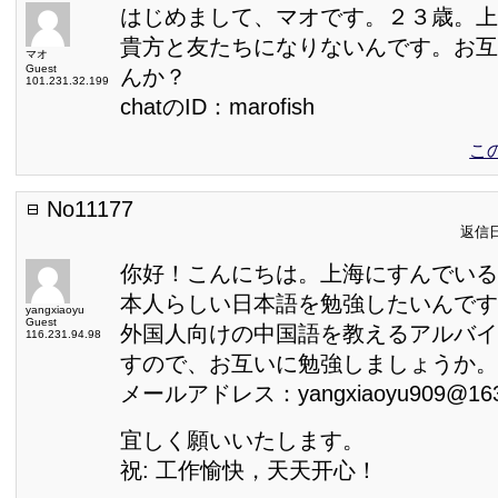
はじめまして、マオです。２３歳。上
貴方と友たちになりないんです。お互
マオ
Guest
んか？
101.231.32.199
chatのID：marofish
こ
No11177
返信日:
你好！こんにちは。上海にすんでいる
本人らしい日本語を勉強したいんです
yangxiaoyu
Guest
外国人向けの中国語を教えるアルバイ
116.231.94.98
すので、お互いに勉強しましょうか。
メールアドレス：yangxiaoyu909@163
宜しく願いいたします。
祝: 工作愉快，天天开心！