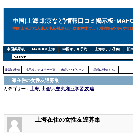
中国(上海,北京など)情報口コミ掲示板･MAH
中国(上海,北京,大連,天津,広州,深セン,成都,桂林,マカオ,香港等)の情報交
中国掲示板
MAHOO! 上海
中国ホテル予約
上海ホテル予約
旧M
最新の投稿
掲示板カテゴリー一覧
未読のトピックス
新規に投稿する。
上海在住の女性友達募集
カテゴリー：
上海
,
出会い,交流,相互学習,友達
上海在住の女性友達募集