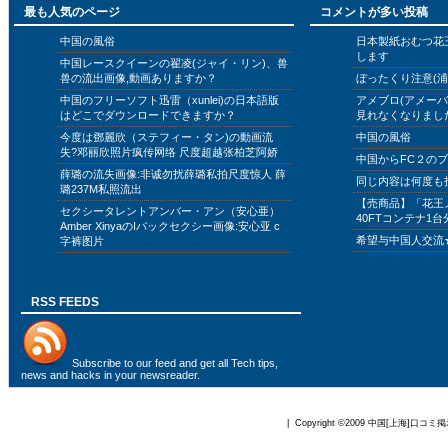
最も人気のページ
コメントが多い投稿
中国の風俗
日本製紙おむつ花
します
中国レースクイーンの翟凌(ジャイ・リン)、兽
兽の流出画像,動画ありますか？
ぼったくり注意(浦
中国のフリーソフト迅雷（xunlei)の日本語版
アメブロ(アメー
はどこでダウンロードできますか？
見れなくなりまし
今度は鄧麗欣（ステフィー・タン)の動画流
中国の風俗
失?邓丽欣照片疯传网络 尺度超越张柏芝阿娇
中国からFC２の
薛璐の流失画像:非诚勿扰薛璐私拍尺度惊人 薛
同じ内容は何度も
璐237M私照流出
【売商品】「花王
セクシータレントアンバー・アン（安心亜）
40FTコンテナ1台
Amber XinyaのIバックセクシー画像:安心亚 c
希望与中国人交流
字裤图片
RSS FEEDS
Subscribe to
our feed
and get all Tech tips,
news and hacks in your newsreader.
| Copyright ©2009
中国[上海]口コミ掲