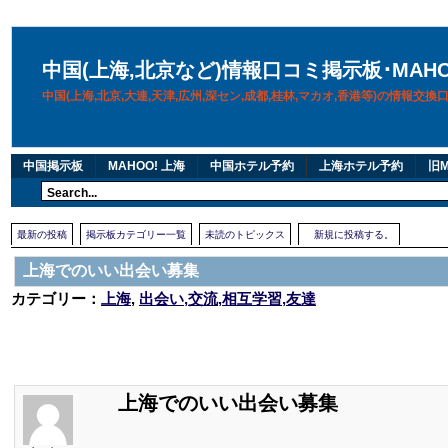
中国(上海,北京など)情報口コミ掲示板･MAH
中国(上海,北京,大連,天津,広州,深セン,成都,桂林,マカオ,香港等)の情報交
中国掲示板
MAHOO! 上海
中国ホテル予約
上海ホテル予約
旧M
最新の投稿
掲示板カテゴリー一覧
未読のトピックス
新規に投稿する。
上海でのいい出会い募集
カテゴリー：
上海
,
出会い,交流,相互学習,友達
上海でのいい出会い募集