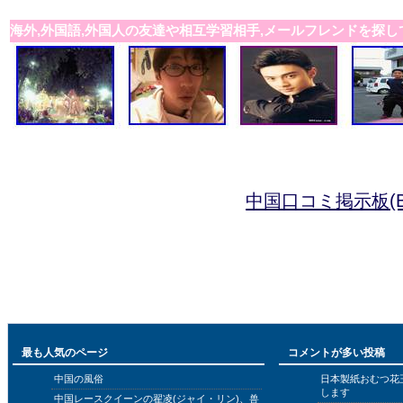
海外,外国語,外国人の友達や相互学習相手,メールフレンドを探し
中国口コミ掲示板(B
最も人気のページ
コメントが多い投稿
中国の風俗
日本製紙おむつ花
します
中国レースクイーンの翟凌(ジャイ・リン)、兽