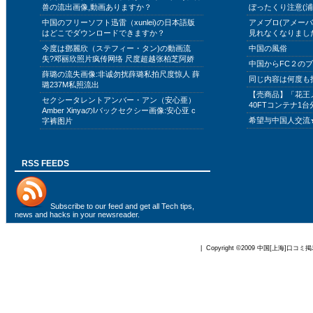
兽の流出画像,動画ありますか？
ぼったくり注意(浦
中国のフリーソフト迅雷（xunlei)の日本語版
アメブロ(アメー
はどこでダウンロードできますか？
見れなくなりまし
今度は鄧麗欣（ステフィー・タン)の動画流
中国の風俗
失?邓丽欣照片疯传网络 尺度超越张柏芝阿娇
中国からFC２の
薛璐の流失画像:非诚勿扰薛璐私拍尺度惊人 薛
同じ内容は何度も
璐237M私照流出
【売商品】「花王
セクシータレントアンバー・アン（安心亜）
40FTコンテナ1台
Amber XinyaのIバックセクシー画像:安心亚 c
希望与中国人交流
字裤图片
RSS FEEDS
Subscribe to
our feed
and get all Tech tips,
news and hacks in your newsreader.
| Copyright ©2009
中国[上海]口コミ掲