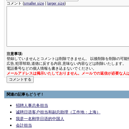
コメント (
smaller size
|
larger size
)
注意事項:
登録していませんとコメントは削除できません。 以後削除を削除の可能
広告,犯罪幇助,道徳に反する内容,意味ない内容などは削除いたします。
電話番号などの個人情報も書き込まないでください。
メールアドレスは掲示いたしておりません。メールでの返信が必要な人
関連の記事もどうぞ！
招聘人事总务担当
诚聘日语客户担当和副总助理（工作地：上海）
我是一名刚学日语的中国人
会計担当