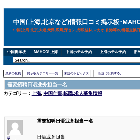
中国(上海,北京など)情報口コミ掲示板･MAH
中国(上海,北京,大連,天津,広州,深セン,成都,桂林,マカオ,香港等)の情報交
中国掲示板
MAHOO! 上海
中国ホテル予約
上海ホテル予約
旧M
最新の投稿
掲示板カテゴリー一覧
未読のトピックス
新規に投稿する。
需要招聘日语业务担当一名
カテゴリー：
上海
,
中国仕事,転職,求人募集情報
需要招聘日语业务担当一名
日语业务担当
yll