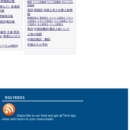
人,求職掲示板
教師
ドイツ語教師
ロシア語教師
ポルトガル
語教師
上海など）友達探
英語,韓国語,外国人求人仕事人材情
示板
報
情報掲示板
韓国語求人
英語求人
スペイン語求人
フラン
ス語求人
イタリア語求人
ドイツ語求人
ロシ
外国語)掲示板
ア語求人
タイ語求人
インド語求人
英語,中国語翻訳/通訳人材バンク
,蘇州,大連,西安,
上海の地図
カオ,香港などのク
中国語通訳，翻訳
中国ホテル予約
ーラム(BBS)
RSS FEEDS
Subscribe to
our feed
and get all Tech tips,
news and hacks in your newsreader.