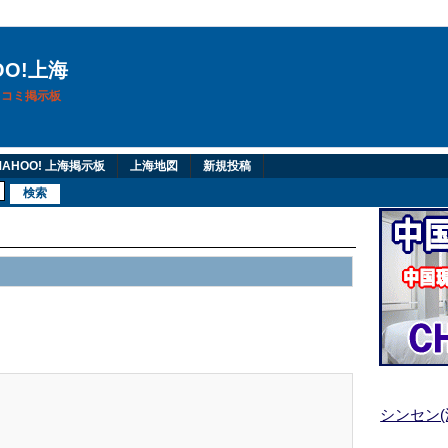
OO!上海
換口コミ掲示板
AHOO! 上海掲示板
上海地図
新規投稿
シンセン