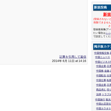
新規投稿
新
(登録されない
削除できませ
さ
登録後画像(ア
たい場合は
ここ
で設定してくだ
掲示板カテ
中国情報交換,
記事を引用して返信
中国ニュース
2014年 6月 11日 at 14:16
中国ビジネス
中国企業,日
中国株,金融,
中国駐在,出
中国仕事,転
中国企業,日
商品求む,売
法律,トラブ
中国旅行,観光
中国お店宣伝
中国カラオケ