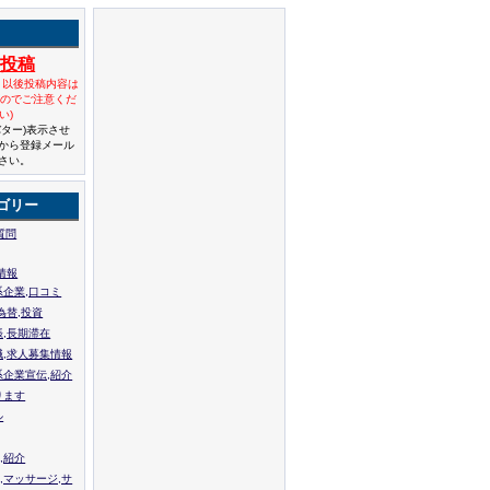
規投稿
と以後投稿内容は
んのでご注意くだ
い)
バター)表示させ
から登録メール
さい。
ゴリー
質問
情報
系企業,口コミ
為替,投資
張,長期滞在
職,求人募集情報
系企業宣伝,紹介
ります
ル
,紹介
,マッサージ,サ