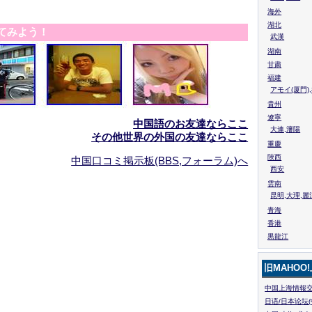
海外
湖北
てみよう！
武漢
湖南
甘粛
福建
アモイ(厦門)
貴州
遼寧
中国語のお友達ならここ
大連,瀋陽
その他世界の外国の友達ならここ
重慶
陜西
中国口コミ掲示板(BBS,フォーラム)へ
西安
雲南
昆明,大理,麗
青海
香港
黒龍江
旧MAHOO
中国上海情報交
日语/日本论坛(