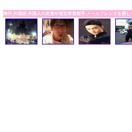
海外,外国語,外国人の友達や相互学習相手,メールフレンドを探し