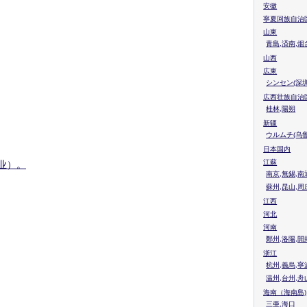
安徽
寧夏回族自治
山東
青島,済南,烟
山西
広東
シンセン(深圳
広西壮族自治
桂林,陽朔
新疆
ウルムチ(乌鲁
日本国内
江蘇
业）。
南京,無錫,南
蘇州,昆山,周
江西
河北
河南
鄭州,洛陽,開
浙江
杭州,義烏,寧
温州,台州,舟
海南（海南島)
三亜,海口