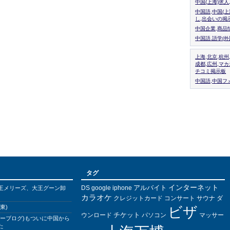
中国(上海)求
中国語,中国(
し,出会いの掲
中国企業,商品
中国語.語学(
上海,北京,杭州
成都,広州,マ
チコミ掲示板
中国語,中国フォ
タグ
インターネット
アルバイト
DS
王メリーズ、大王グーン卸
google
iphone
カラオケ
クレジットカード
コンサート
サウナ
ダ
東)
ビザ
チケット
ウンロード
パソコン
マッサー
バーブログ)もついに中国から
た