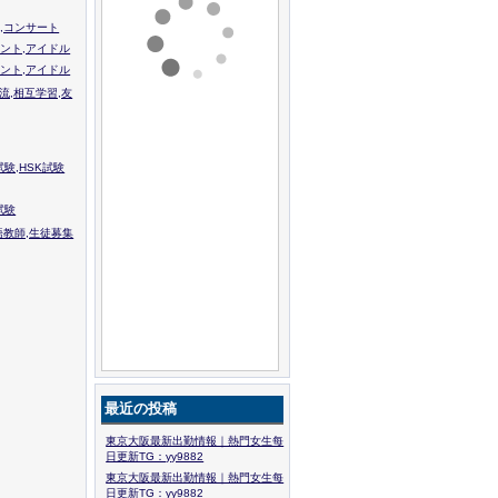
,コンサート
ント,アイドル
ント,アイドル
流,相互学習,友
験,HSK試験
試験
語教師,生徒募集
最近の投稿
東京大阪最新出勤情報｜熱門女生每
日更新TG：yy9882
東京大阪最新出勤情報｜熱門女生每
日更新TG：yy9882