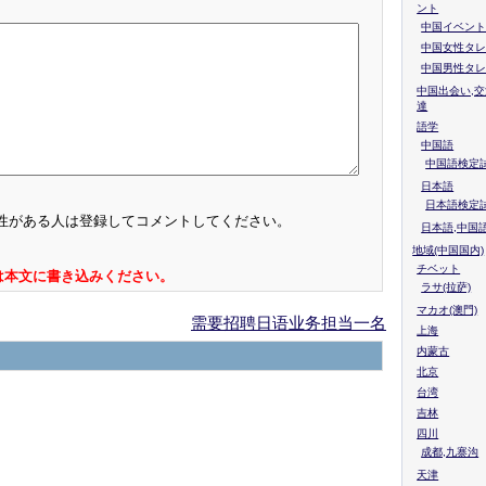
ント
中国イベント
中国女性タレ
中国男性タレ
中国出会い,交
達
語学
中国語
中国語検定試
日本語
日本語検定
性がある人は登録してコメントしてください。
日本語,中国
地域(中国国内)
チベット
は本文に書き込みください。
ラサ(拉萨)
マカオ(澳門)
需要招聘日语业务担当一名
上海
内蒙古
北京
台湾
吉林
四川
成都,九寨沟
天津