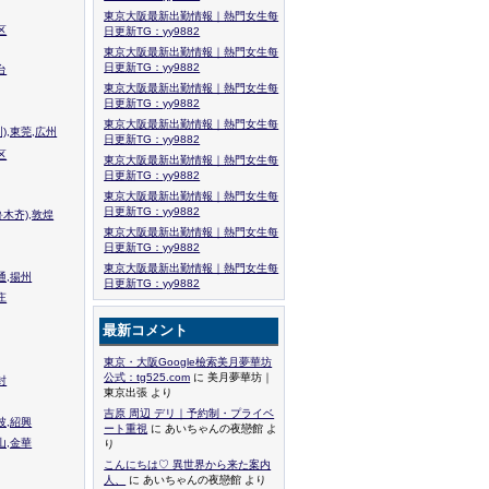
東京大阪最新出勤情報｜熱門女生每
区
日更新TG：yy9882
東京大阪最新出勤情報｜熱門女生每
日更新TG：yy9882
台
東京大阪最新出勤情報｜熱門女生每
日更新TG：yy9882
東京大阪最新出勤情報｜熱門女生每
),東莞,広州
日更新TG：yy9882
区
東京大阪最新出勤情報｜熱門女生每
日更新TG：yy9882
東京大阪最新出勤情報｜熱門女生每
日更新TG：yy9882
木齐),敦煌
東京大阪最新出勤情報｜熱門女生每
日更新TG：yy9882
東京大阪最新出勤情報｜熱門女生每
通,揚州
日更新TG：yy9882
庄
最新コメント
東京・大阪Google檢索美月夢華坊
公式：tg525.com
に 美月夢華坊｜
封
東京出張 より
吉原 周辺 デリ｜予約制・プライベ
波,紹興
ート重視
に あいちゃんの夜戀館 よ
山,金華
り
こんにちは♡ 異世界から来た案内
人、
に あいちゃんの夜戀館 より