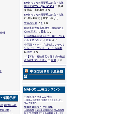
DM送ってね美月夢華坊東京・大阪
即日派遣TG：@An98363
に 美月
夢華坊｜東京出張 より
DM送ってね美月夢華坊東京・大阪
に 美月夢華坊｜東京出張 より
中国の風俗
に
1
より
清酒東京大阪高級出張 Telegram：
@top7341
に
匿名
より
,福州
日本在住の中国人の方一緒にビジネ
スしませんか？
に
匿名
より
中国語ネイティブの翻訳コンサルタ
ント（コーディネーター）を募集
に
匿名
より
「【募集】経験豊富な日本語の翻訳
者を探しています」
に
匿名
より
中国交流ＢＢＳ最新投
江
稿
MAHOO!上海コンテンツ
中国語求人仕事人材情報
!上海掲示板
上海求人
北京求人
大連求人
シンセン,広州
求人
香港求人
換,質問掲示板
外国語教師求人,生徒募集
中国語版)
中国語教師
韓国語教師
英語教師
日本語教師
スペイン語教師
フランス語教師
イタリア語