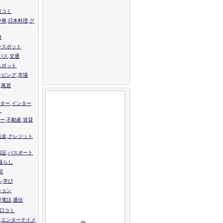
口コミ
中華,日本料理,グ
跡
ースポット
バス,交通
スポット
ッピング,市場
,風習
ター,インター
ト
ー,不動産,賃貸
送金,クレジット
留証,パスポート
,暮らし
院
ル,学び
ション
帯電話,通信
校口コミ
,エンターテイメ