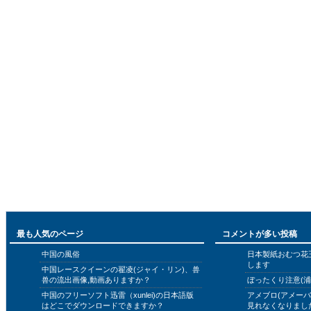
最も人気のページ
コメントが多い投稿
中国の風俗
日本製紙おむつ花
します
中国レースクイーンの翟凌(ジャイ・リン)、兽
兽の流出画像,動画ありますか？
ぼったくり注意(浦
中国のフリーソフト迅雷（xunlei)の日本語版
アメブロ(アメー
はどこでダウンロードできますか？
見れなくなりまし