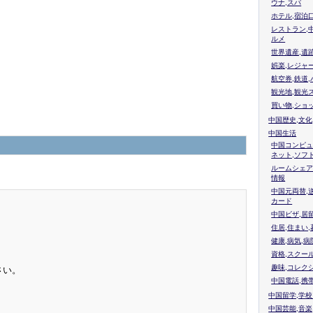
ウナ,スパ
ホテル,宿泊
レストラン,
ルメ
世界遺産,遺
娯楽,レジャ
航空券,鉄道,
観光地,観光
買い物,ショ
中国歴史,文化
中国生活
中国コンピュ
ネット,ソフ
ルームシェア
情報
中国元両替,
カード
中国ビザ,居
住居,住まい
健康,病気,病
資格,スクー
趣味,コレク
さい。
中国電話,携
中国留学,学
中国芸能,音楽