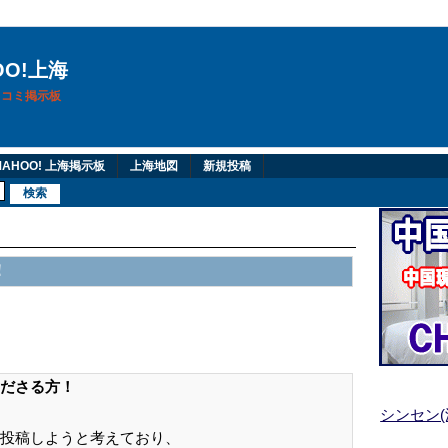
OO!上海
換口コミ掲示板
AHOO! 上海掲示板
上海地図
新規投稿
！
ださる方！
シンセン
投稿しようと考えており、