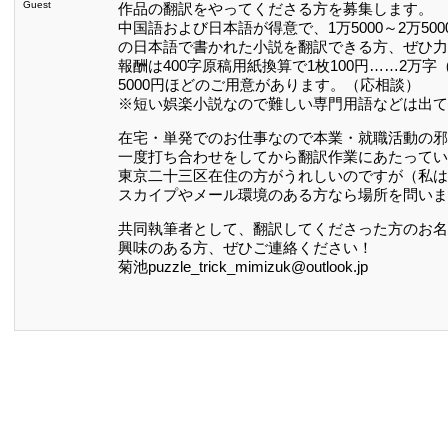
Guest
作品の翻訳をやってくださる方を募集します。
中国語および日本語が得意で、1万5000～2万50
の日本語で書かれた小説を翻訳できる方、ぜひ力
報酬は400字原稿用紙換算で1枚100円……2万
5000円ほどのご用意があります。（応相談）
※短い娯楽小説なので難しい専門用語などは出て
在宅・単発でのお仕事なので本業・就職活動の邪
一度打ち合わせをしてから翻訳作業にあたってい
東京二十三区在住の方がうれしいのですが（私は
スカイプやメール環境のある方なら場所を問いま
共同執筆者として、翻訳してくださった方のお名
興味のある方、ぜひご連絡ください！
菊池puzzle_trick_mimizuk@outlook.jp