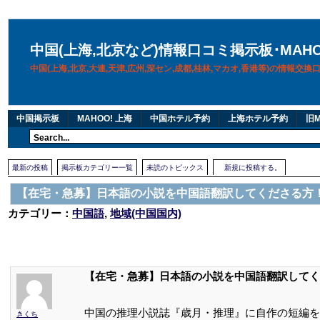
中国(上海,北京など)情報口コミ掲示板･MAH
中国(上海,北京,大連,天津,広州,深セン,成都,桂林,マカオ,香港等)の情報交
中国掲示板
MAHOO! 上海
中国ホテル予約
上海ホテル予約
旧M
最新の投稿
掲示板カテゴリー一覧
未読のトピックス
新規に投稿する。
【在宅・急募】日本語の小説を中国語翻訳してくださる方
カテゴリー：
中国語
,
地域(中国国内)
【在宅・急募】日本語の小説を中国語翻訳してく
中国の推理小説誌『歳月・推理』に自作の短編を
きくち