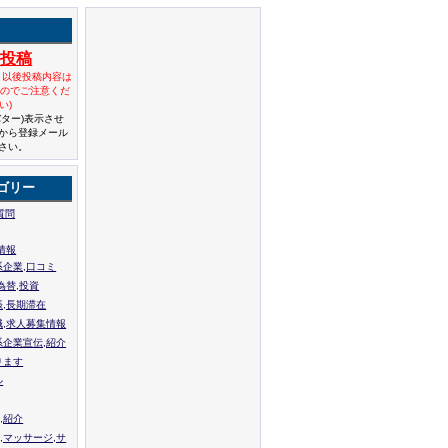
規投稿
と以後投稿内容は
んのでご注意くだ
い)
バター)表示させ
から登録メール
さい。
ゴリー
質問
情報
系企業,口コミ
為替,投資
張,長期滞在
職,求人募集情報
系企業宣伝,紹介
ります
ル
,紹介
,マッサージ,サ