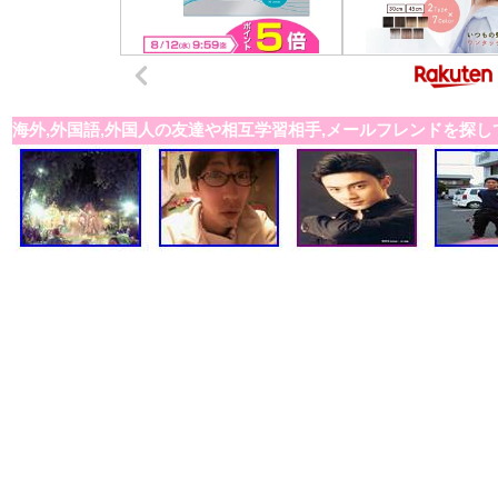
海外,外国語,外国人の友達や相互学習相手,メールフレンドを探し