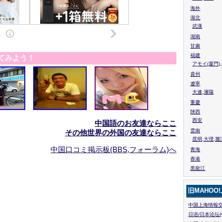
海外
湖北
武漢
湖南
甘粛
福建
てみよう！
アモイ(厦門)
貴州
遼寧
大連,瀋陽
重慶
陜西
西安
中国語のお友達ならここ
雲南
その他世界の外国の友達ならここ
昆明,大理,麗
中国口コミ掲示板(BBS,フォーラム)へ
青海
香港
黒龍江
旧MAHOO
中国上海情報交
日语/日本论坛(