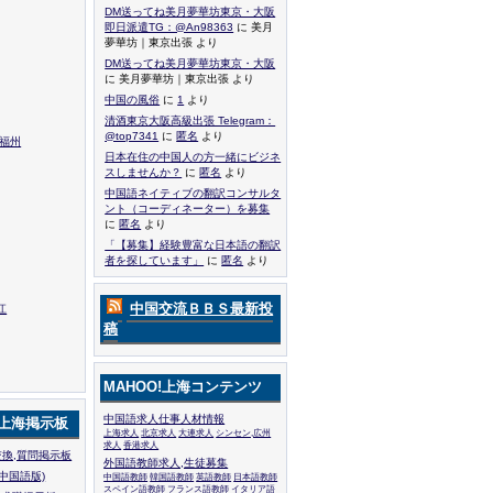
DM送ってね美月夢華坊東京・大阪
即日派遣TG：@An98363
に 美月
夢華坊｜東京出張 より
DM送ってね美月夢華坊東京・大阪
に 美月夢華坊｜東京出張 より
中国の風俗
に
1
より
清酒東京大阪高級出張 Telegram：
@top7341
に
匿名
より
,福州
日本在住の中国人の方一緒にビジネ
スしませんか？
に
匿名
より
中国語ネイティブの翻訳コンサルタ
ント（コーディネーター）を募集
に
匿名
より
「【募集】経験豊富な日本語の翻訳
者を探しています」
に
匿名
より
中国交流ＢＢＳ最新投
江
稿
MAHOO!上海コンテンツ
中国語求人仕事人材情報
!上海掲示板
上海求人
北京求人
大連求人
シンセン,広州
求人
香港求人
換,質問掲示板
外国語教師求人,生徒募集
中国語版)
中国語教師
韓国語教師
英語教師
日本語教師
スペイン語教師
フランス語教師
イタリア語