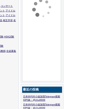
,コンサート
ント,アイドル
ント,アイドル
流,相互学習,友
験,HSK試験
試験
語教師,生徒募集
最近の投稿
日本外约叫小姐加我Telegram搜索
ID约妹：@chu8699
日本外约叫小姐加我Telegram搜索
ID约妹：@chu8699