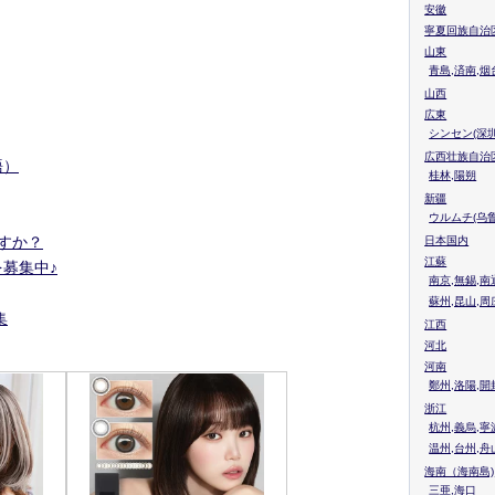
安徽
寧夏回族自治
山東
青島,済南,烟
山西
広東
シンセン(深圳
広西壮族自治
語）
桂林,陽朔
新疆
ウルムチ(乌鲁
ますか？
日本国内
江蘇
募集中♪
南京,無錫,南
蘇州,昆山,周
集
江西
河北
河南
鄭州,洛陽,開
浙江
杭州,義烏,寧
温州,台州,舟
海南（海南島)
三亜,海口