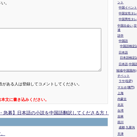
ント
さい。
中国イベント
中国女性タレ
中国男性タレ
中国出会い,交
達
語学
中国語
中国語検定試
日本語
日本語検定
日本語,中国
地域(中国国内)
チベット
ラサ(拉萨)
性がある人は登録してコメントしてください。
マカオ(澳門)
上海
内蒙古
は本文に書き込みください。
北京
台湾
・急募】日本語の小説を中国語翻訳してくださる方！
吉林
四川
成都,九寨沟
す。
天津