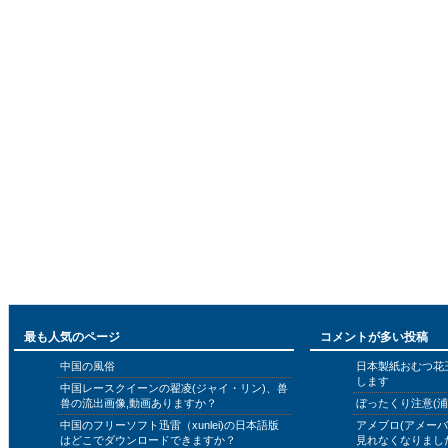
最も人気のページ
コメントが多い投稿
中国の風俗
日本製紙おむつ花
します
中国レースクイーンの翟凌(ジャイ・リン)、兽
兽の流出画像,動画ありますか？
ぼったくり注意(浦
中国のフリーソフト迅雷（xunlei)の日本語版
アメブロ(アメー
はどこでダウンロードできますか？
見れなくなりまし