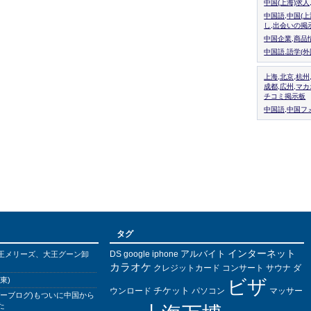
中国(上海)求
中国語,中国(
し,出会いの掲
中国企業,商品
中国語.語学(
上海,北京,杭州
成都,広州,マ
チコミ掲示板
中国語,中国フォ
タグ
インターネット
アルバイト
DS
王メリーズ、大王グーン卸
google
iphone
カラオケ
クレジットカード
コンサート
サウナ
ダ
東)
ビザ
チケット
ウンロード
パソコン
マッサー
バーブログ)もついに中国から
た