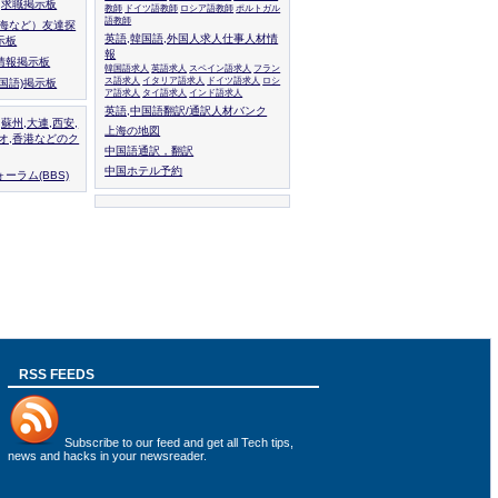
人,求職掲示板
教師
ドイツ語教師
ロシア語教師
ポルトガル
語教師
上海など）友達探
英語,韓国語,外国人求人仕事人材情
示板
報
情報掲示板
韓国語求人
英語求人
スペイン語求人
フラン
ス語求人
イタリア語求人
ドイツ語求人
ロシ
外国語)掲示板
ア語求人
タイ語求人
インド語求人
英語,中国語翻訳/通訳人材バンク
,蘇州,大連,西安,
上海の地図
カオ,香港などのク
中国語通訳，翻訳
中国ホテル予約
ーラム(BBS)
RSS FEEDS
Subscribe to
our feed
and get all Tech tips,
news and hacks in your newsreader.