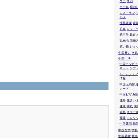
ウナ,スパ
ホテル,宿泊
レストラン,
ルメ
世界遺産,遺
娯楽,レジャ
航空券,鉄道,
観光地,観光
買い物,ショ
中国歴史,文化
中国生活
中国コンピュ
ネット,ソフ
ルームシェア
情報
中国元両替,
カード
中国ビザ,居
住居,住まい
健康,病気,病
資格,スクー
趣味,コレク
中国電話,携
中国留学,学
中国芸能,音楽