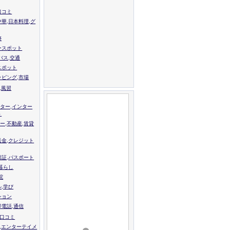
口コミ
中華,日本料理,グ
跡
ースポット
バス,交通
スポット
ッピング,市場
,風習
ター,インター
ト
ー,不動産,賃貸
送金,クレジット
留証,パスポート
,暮らし
院
ル,学び
ション
帯電話,通信
校口コミ
,エンターテイメ