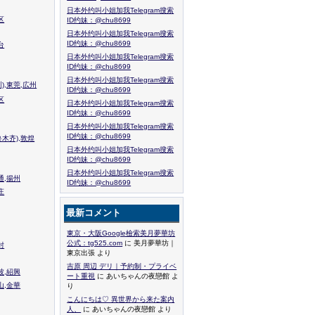
日本外约叫小姐加我Telegram搜索
区
ID约妹：@chu8699
日本外约叫小姐加我Telegram搜索
ID约妹：@chu8699
台
日本外约叫小姐加我Telegram搜索
ID约妹：@chu8699
日本外约叫小姐加我Telegram搜索
),東莞,広州
ID约妹：@chu8699
区
日本外约叫小姐加我Telegram搜索
ID约妹：@chu8699
日本外约叫小姐加我Telegram搜索
ID约妹：@chu8699
木齐),敦煌
日本外约叫小姐加我Telegram搜索
ID约妹：@chu8699
日本外约叫小姐加我Telegram搜索
通,揚州
ID约妹：@chu8699
庄
最新コメント
東京・大阪Google檢索美月夢華坊
公式：tg525.com
に 美月夢華坊｜
封
東京出張 より
吉原 周辺 デリ｜予約制・プライベ
波,紹興
ート重視
に あいちゃんの夜戀館 よ
山,金華
り
こんにちは♡ 異世界から来た案内
人、
に あいちゃんの夜戀館 より