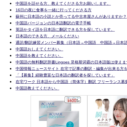
中国語を話せる方、教えてくださる方お願いします。
16日の夜に食事を一緒に行ってくださる方
蘇州に日本語の小説とか売ってる中古本屋さんがありますか？
中国語バージョンの日本語翻訳の電子手帳
英語かタイ語を日本語に翻訳できる方を探しています。
日本語のできる方、メールください
通訳/翻訳練習メンバー募集（日本語→中国語 中国語→日本
中国語おしえてください。
中国語を教えてください。
中国語の無料翻訳辞書Lingoes 灵格斯词霸の日本語版は使え
中国情報ニュースサイト 在宅で記事の翻訳・編集が出来る方を
「【募集】経験豊富な日本語の翻訳者を探しています」
在宅ワーク 日本語から中国語（简体字）翻訳 フリーランス募
中国語教えてください。