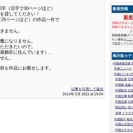
00字（活字で30ページほど）
新規投稿
を貸してください！
新
字（25ページほど）の作品一作で
(登録されない
削除できませ
きません。
さ
登録後画像(ア
たい場合は
ここ
魔になりません。
で設定してくだ
ただきたいので、
葛飾区に住んでいます）、
掲示板カテ
せん。
中国情報交換,
前も作品にお載せします。
中国ニュース
中国ビジネス
中国企業,日
中国株,金融,
記事を引用して返信
中国駐在,出
2014年 5月 26日 at 19:04
中国仕事,転
中国企業,日
商品求む,売
法律,トラブ
中国旅行,観光
中国お店宣伝
中国カラオケ