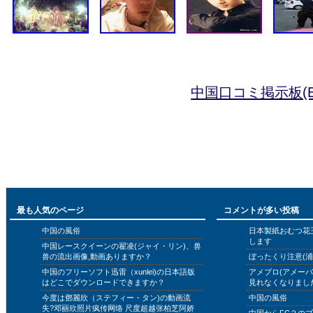
中国口コミ掲示板(B
最も人気のページ
コメントが多い投稿
中国の風俗
日本製紙おむつ花
します
中国レースクイーンの翟凌(ジャイ・リン)、兽
兽の流出画像,動画ありますか？
ぼったくり注意(浦
中国のフリーソフト迅雷（xunlei)の日本語版
アメブロ(アメー
はどこでダウンロードできますか？
見れなくなりまし
今度は鄧麗欣（ステフィー・タン)の動画流
中国の風俗
失?邓丽欣照片疯传网络 尺度超越张柏芝阿娇