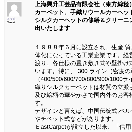
上海興升工芸品有限会社（東方絲毯
カーペット、手織りウールカーペッ
エキム
シルクカーペットの修繕＆クリーニ
Guest
出いたします
１９８８年６月に設立され、生産,
体化になっている工業企業です。経
渡り、各仕様の置き敷き式や壁掛け
います。特に、 300 ライン（密度
（400/500/600/700/800/900/1
織りシルクカーペットは材質の立派
及び絵柄の華やかさで国内外のお客
す。
デザインと言えば、中国伝統式,ペル
やチベット式などがあります。
ＥastCarpetが設立した以来、「