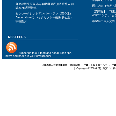
中国からFC２の
薛璐の流失画像:非诚勿扰薛璐私拍尺度惊人 薛
同じ内容は何度も
璐237M私照流出
【売商品】「花王
セクシータレントアンバー・アン（安心亜）
40FTコンテナ1台
Amber XinyaのIバックセクシー画像:安心亚 c
希望与中国人交流
字裤图片
RSS FEEDS
Subscribe to
our feed
and get all Tech tips,
news and hacks in your newsreader.
上海興升工芸品有限会社（東方絲毯）－手織りシルクカーペット、手
| Copyright ©2009
中国[上海]口コミ掲