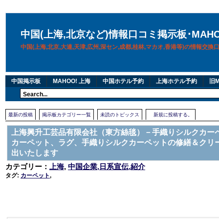
中国(上海,北京など)情報口コミ掲示板･MAH
中国(上海,北京,大連,天津,広州,深セン,成都,桂林,マカオ,香港等)の情報交
中国掲示板
MAHOO! 上海
中国ホテル予約
上海ホテル予約
旧M
最新の投稿
掲示板カテゴリー一覧
未読のトピックス
新規に投稿する。
上海興升工芸品有限会社（東方絲毯）－手織りシルクカー
カーペット、ラグ、手織りシルクカーペットの修繕＆クリ
出いたします
カテゴリー：
上海
,
中国企業,日系宣伝,紹介
タグ:
カーペット
,