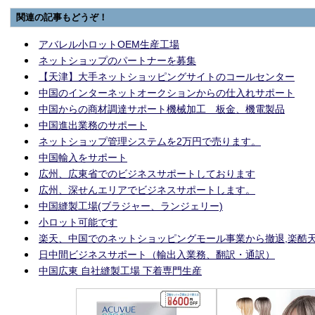
関連の記事もどうぞ！
アバレル小ロットOEM生産工場
ネットショップのパートナーを募集
【天津】大手ネットショッピングサイトのコールセンター
中国のインターネットオークションからの仕入れサポート
中国からの商材調達サポート機械加工 板金、機電製品
中国進出業務のサポート
ネットショップ管理システムを2万円で売ります。
中国輸入をサポート
広州、広東省でのビジネスサポートしております
広州、深せんエリアでビジネスサポートします。
中国縫製工場(ブラジャー、ランジェリー)
小ロット可能です
楽天、中国でのネットショッピングモール事業から撤退,楽酷
日中間ビジネスサポート（輸出入業務、翻訳・通訳）
中国広東 自社縫製工場 下着専門生産