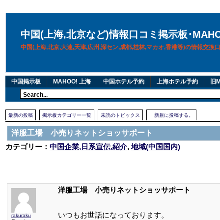
中国(上海,北京など)情報口コミ掲示板･MAH
中国(上海,北京,大連,天津,広州,深セン,成都,桂林,マカオ,香港等)の情報交
中国掲示板
MAHOO! 上海
中国ホテル予約
上海ホテル予約
旧M
最新の投稿
掲示板カテゴリー一覧
未読のトピックス
新規に投稿する。
洋服工場 小売りネットショッサポート
カテゴリー：
中国企業,日系宣伝,紹介
,
地域(中国国内)
洋服工場 小売りネットショッサポート
いつもお世話になっております。
rakuraku