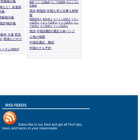
人,求職掲示板
教師
ドイツ語教師
ロシア語教師
ポルトガル
語教師
上海など）友達探
英語,韓国語,外国人求人仕事人材情
示板
報
情報掲示板
韓国語求人
英語求人
スペイン語求人
フラン
ス語求人
イタリア語求人
ドイツ語求人
ロシ
外国語)掲示板
ア語求人
タイ語求人
インド語求人
英語,中国語翻訳/通訳人材バンク
,蘇州,大連,西安,
上海の地図
カオ,香港などのク
中国語通訳，翻訳
中国ホテル予約
ーラム(BBS)
RSS FEEDS
Subscribe to
our feed
and get all Tech tips,
news and hacks in your newsreader.