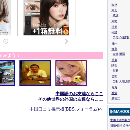
海外
湖北
武漢
湖南
甘粛
福建
アモイ(厦門)
貴州
遼寧
大連,瀋陽
てみよう！
重慶
陜西
西安
雲南
昆明,大理,麗
青海
中国語のお友達ならここ
香港
その他世界の外国の友達ならここ
黒龍江
中国口コミ掲示板(BBS,フォーラム)へ
旧MAHOO
中国上海情報交
日语/日本论坛(