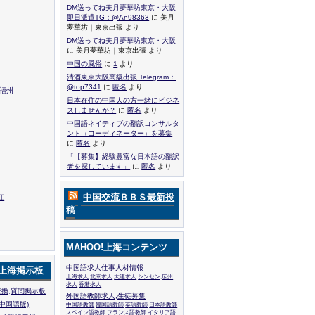
DM送ってね美月夢華坊東京・大阪
即日派遣TG：@An98363
に 美月
夢華坊｜東京出張 より
DM送ってね美月夢華坊東京・大阪
に 美月夢華坊｜東京出張 より
中国の風俗
に
1
より
清酒東京大阪高級出張 Telegram：
@top7341
に
匿名
より
,福州
日本在住の中国人の方一緒にビジネ
スしませんか？
に
匿名
より
中国語ネイティブの翻訳コンサルタ
ント（コーディネーター）を募集
に
匿名
より
「【募集】経験豊富な日本語の翻訳
者を探しています」
に
匿名
より
中国交流ＢＢＳ最新投
江
稿
MAHOO!上海コンテンツ
中国語求人仕事人材情報
!上海掲示板
上海求人
北京求人
大連求人
シンセン,広州
求人
香港求人
換,質問掲示板
外国語教師求人,生徒募集
中国語版)
中国語教師
韓国語教師
英語教師
日本語教師
スペイン語教師
フランス語教師
イタリア語