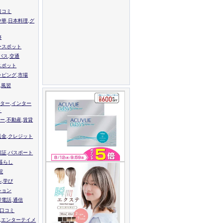
口コミ
中華,日本料理,グ
跡
ースポット
バス,交通
スポット
ッピング,市場
,風習
ター,インター
ト
ー,不動産,賃貸
送金,クレジット
留証,パスポート
,暮らし
院
ル,学び
ション
帯電話,通信
校口コミ
,エンターテイメ