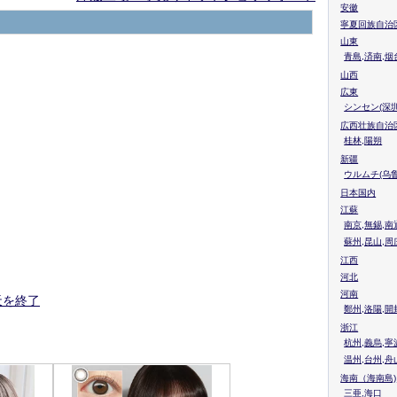
安徽
寧夏回族自治
山東
青島,済南,烟
山西
広東
シンセン(深圳
広西壮族自治
桂林,陽朔
新疆
ウルムチ(乌鲁
日本国内
江蘇
南京,無錫,南
蘇州,昆山,周
江西
河北
河南
天を終了
鄭州,洛陽,開
浙江
杭州,義烏,寧
温州,台州,舟
海南（海南島)
三亜,海口