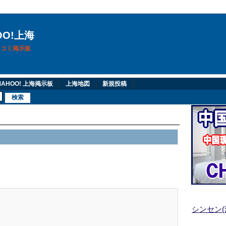
OO!上海
換口コミ掲示板
AHOO! 上海掲示板
上海地図
新規投稿
シンセン