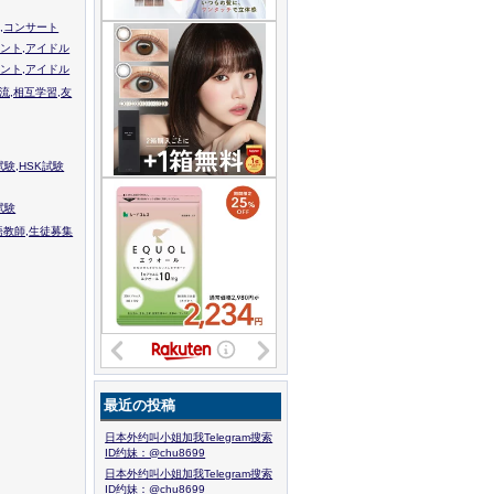
,コンサート
ント,アイドル
ント,アイドル
流,相互学習,友
験,HSK試験
試験
語教師,生徒募集
最近の投稿
日本外约叫小姐加我Telegram搜索
ID约妹：@chu8699
日本外约叫小姐加我Telegram搜索
ID约妹：@chu8699