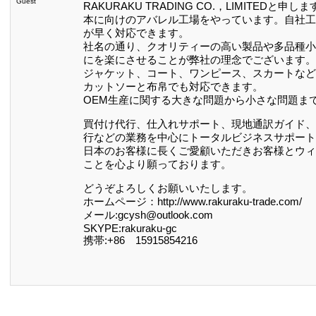
Guest
RAKURAKU TRADING CO.，LIMITE
本に向けのアバレル工場をやっています。自社工
が早く対応できます。
社名の通り、クオリティーの高い製品や多品種小
にを楽にさせることが弊社の理念でございます。
ジャケット、コート、ワンピース、スカートなど
カットソーと布帛でも対応できます。
OEM生産に関する大きな問題から小さな問題ま
買付け代行、仕入れサポート、現地通訳ガイド、
行などの業務を中心にトータルビジネスサポート
日本のお客様に長くご愛顧いただきお客様とウィ
ことを心より願っております。
どうぞよろしくお願いいたします。
ホームページ：http://www.rakuraku-trade.com/
メール:gcysh@outlook.com
SKYPE:rakuraku-gc
携帯:+86 15915854216