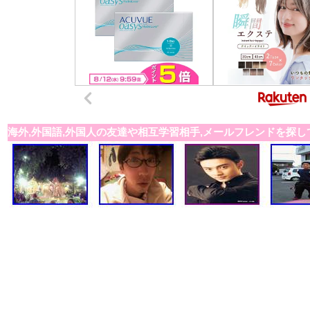
海外,外国語,外国人の友達や相互学習相手,メールフレンドを探し