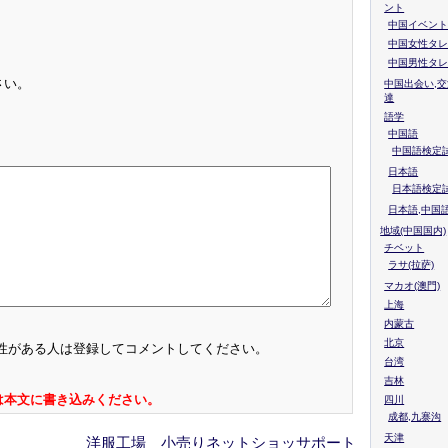
ント
中国イベント
中国女性タレ
中国男性タレ
さい。
中国出会い,交
達
語学
中国語
中国語検定試
日本語
日本語検定
日本語,中国
地域(中国国内)
チベット
ラサ(拉萨)
マカオ(澳門)
上海
内蒙古
北京
性がある人は登録してコメントしてください。
台湾
吉林
は本文に書き込みください。
四川
成都,九寨沟
天津
洋服工場 小売りネットショッサポート