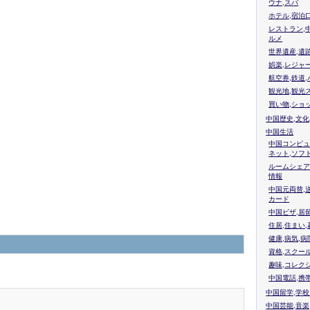
ウナ,スパ
ホテル,宿泊
レストラン,
ルメ
世界遺産,遺
娯楽,レジャ
航空券,鉄道,
観光地,観光
買い物,ショ
中国歴史,文化
中国生活
中国コンピュ
ネット,ソフ
ルームシェア
情報
中国元両替,
カード
中国ビザ,居
住居,住まい
健康,病気,病
資格,スクー
趣味,コレク
中国電話,携
中国留学,学
中国芸能,音楽