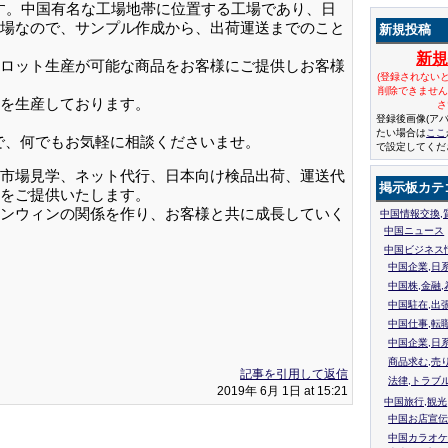
Dと申します。中国有名な工場地帯に位置する工場であり、日
場なので、サンプル作成から、出荷運送までのこと
新規投稿
新
ロット生産が可能な商品をお客様にご提供しお客様
(登録されない
削除できませ
を生産しております。
さ
登録後画像(ア
たい場合は
ここ
で、何でもお気軽に相談くださいませ。
で設定してくだ
市場見学、ネット代行、日本向け検品出荷、運送代
掲示板カテ
をご提供いたします。
ンウィンの関係を作り、お客様と共に成長していく
中国情報交換,
中国ニュース
中国ビジネス
中国企業,日
中国株,金融,
中国駐在,出
中国仕事,転
中国企業,日
商品求む,売
記事を引用して返信
法律,トラブ
2019年 6月 1日 at 15:21
中国旅行,観光
中国お店宣伝
中国カラオケ