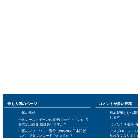
最も人気のページ
コメントが多い投稿
中国の風俗
日本製紙おむつ花
します
中国レースクイーンの翟凌(ジャイ・リン)、兽
兽の流出画像,動画ありますか？
ぼったくり注意(浦
中国のフリーソフト迅雷（xunlei)の日本語版
アメブロ(アメー
はどこでダウンロードできますか？
見れなくなりまし