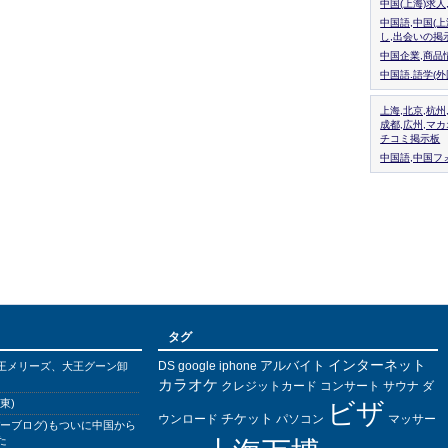
中国(上海)求
中国語,中国(
し,出会いの掲
中国企業,商品
中国語.語学(
上海,北京,杭州
成都,広州,マ
チコミ掲示板
中国語,中国フォ
タグ
インターネット
アルバイト
DS
王メリーズ、大王グーン卸
google
iphone
カラオケ
クレジットカード
コンサート
サウナ
ダ
東)
ビザ
チケット
ウンロード
パソコン
マッサー
バーブログ)もついに中国から
た