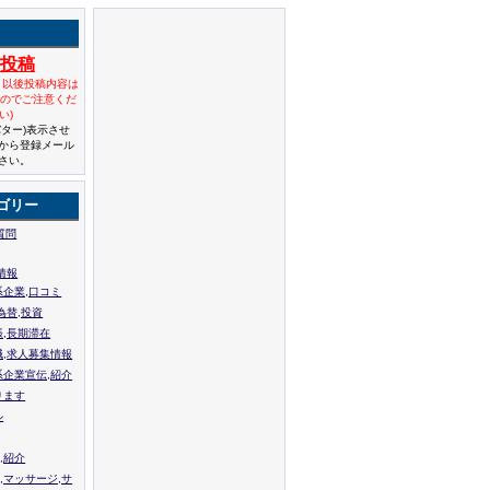
規投稿
と以後投稿内容は
んのでご注意くだ
い)
バター)表示させ
から登録メール
さい。
ゴリー
質問
情報
系企業,口コミ
為替,投資
張,長期滞在
職,求人募集情報
系企業宣伝,紹介
ります
ル
,紹介
,マッサージ,サ