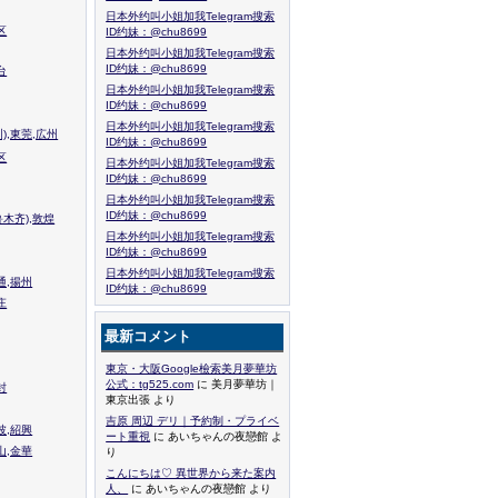
日本外约叫小姐加我Telegram搜索
区
ID约妹：@chu8699
日本外约叫小姐加我Telegram搜索
ID约妹：@chu8699
台
日本外约叫小姐加我Telegram搜索
ID约妹：@chu8699
日本外约叫小姐加我Telegram搜索
),東莞,広州
ID约妹：@chu8699
区
日本外约叫小姐加我Telegram搜索
ID约妹：@chu8699
日本外约叫小姐加我Telegram搜索
ID约妹：@chu8699
木齐),敦煌
日本外约叫小姐加我Telegram搜索
ID约妹：@chu8699
日本外约叫小姐加我Telegram搜索
通,揚州
ID约妹：@chu8699
庄
最新コメント
東京・大阪Google檢索美月夢華坊
公式：tg525.com
に 美月夢華坊｜
封
東京出張 より
吉原 周辺 デリ｜予約制・プライベ
波,紹興
ート重視
に あいちゃんの夜戀館 よ
山,金華
り
こんにちは♡ 異世界から来た案内
人、
に あいちゃんの夜戀館 より