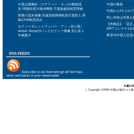
今度は鄧麗欣（ステフィー・タン)の動画流
中国の風俗
失?邓丽欣照片疯传网络 尺度超越张柏芝阿娇
中国からFC２の
薛璐の流失画像:非诚勿扰薛璐私拍尺度惊人 薛
同じ内容は何度も
璐237M私照流出
【売商品】「花王
セクシータレントアンバー・アン（安心亜）
40FTコンテナ1台
Amber XinyaのIバックセクシー画像:安心亚 c
希望与中国人交流
字裤图片
RSS FEEDS
Subscribe to
our feed
and get all Tech tips,
news and hacks in your newsreader.
大連の
| Copyright ©2009
中国[上海]口コミ掲