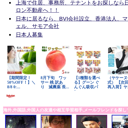
上海で住居、事務所、テナントをお探しなら
ロン不動産へ！！
日本に居るなら、BVI会社設立、香港法人、
ェル、サモア会社
日本人募集
海外,外国語,外国人の友達や相互学習相手,メールフレンドを探し