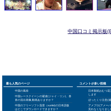
中国口コミ掲示板(B
最も人気のページ
コメントが多い投稿
中国の風俗
日本製紙おむつ花
します
中国レースクイーンの翟凌(ジャイ・リン)、兽
兽の流出画像,動画ありますか？
ぼったくり注意(浦
中国のフリーソフト迅雷（xunlei)の日本語版
アメブロ(アメー
はどこでダウンロードできますか？
見れなくなりまし