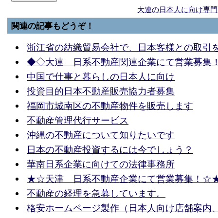
大連の日本人に向け専門
関連の記事もどうぞ！
浙江省の紡織貿易会社で、日本客様との取引
◆◇大連 日系不動産関連企業にて営業募集
中国で仕事と暮らしの日本人に向け
投資目的日本不動産販売協力者募集
福岡市城南区の不動産物件を販売します
不動産管理代行サービス
沖縄の不動産について知りたいです
日本の不動産投資するには今でしょう？
華南日系企業に向けての法律事務所
★☆天津 日系不動産企業にて営業募集！☆
不動産の経理を急募しています。
格安ホームページ製作（日本人向け店舗案内