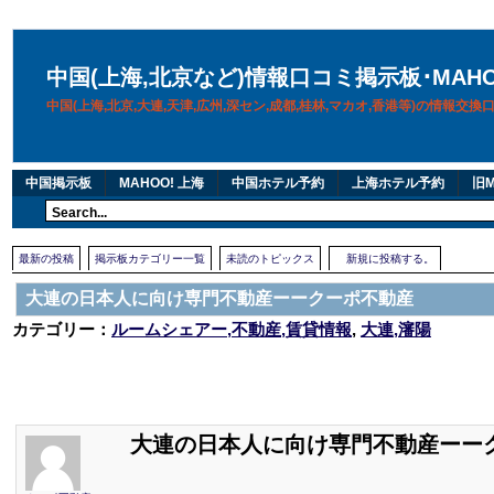
中国(上海,北京など)情報口コミ掲示板･MAH
中国(上海,北京,大連,天津,広州,深セン,成都,桂林,マカオ,香港等)の情報交
中国掲示板
MAHOO! 上海
中国ホテル予約
上海ホテル予約
旧M
最新の投稿
掲示板カテゴリー一覧
未読のトピックス
新規に投稿する。
大連の日本人に向け専門不動産ーークーポ不動産
カテゴリー：
ルームシェアー,不動産,賃貸情報
,
大連,瀋陽
大連の日本人に向け専門不動産ーー