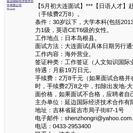
延边国际经济技术合
【5月初大连面试】***【日语人才】
作有限公司
Guest
（手续费2万8）。
条件：30岁以下，大学本科(包括201
力1级，英语CET6级的女性。
工作地点：日本岛根县。
面试方法：大连面试(具体日期另行通
工作内容：海外营业。
签证种类：工作签证（人文知识国际
待遇：月薪19万日元。
手续费：2万8千元（如果面试合格并
时，手续费2万8之中，扣除出发地-
面价格，如果面试不合格，应聘者自
主办单位：延边国际经济技术合作有
地址：吉林省延吉市局子街87-1号
电子邮件：shenzhongri@yahoo.com.
电话：0433-2953400