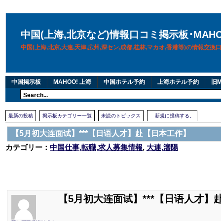
中国(上海,北京など)情報口コミ掲示板･MAH
中国(上海,北京,大連,天津,広州,深セン,成都,桂林,マカオ,香港等)の情報交
中国掲示板
MAHOO! 上海
中国ホテル予約
上海ホテル予約
旧M
最新の投稿
掲示板カテゴリー一覧
未読のトピックス
新規に投稿する。
【5月初大连面试】***【日语人才】赴【日本工作】
カテゴリー：
中国仕事,転職,求人募集情報
,
大連,瀋陽
【5月初大连面试】***【日语人才】