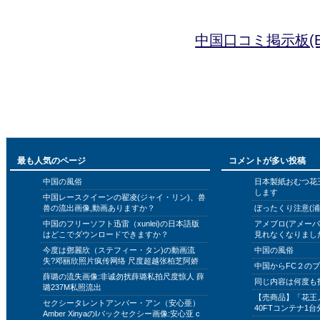
中国口コミ掲示板(B
最も人気のページ
コメントが多い投稿
中国の風俗
日本製紙おむつ花
します
中国レースクイーンの翟凌(ジャイ・リン)、兽
兽の流出画像,動画ありますか？
ぼったくり注意(浦
中国のフリーソフト迅雷（xunlei)の日本語版
アメブロ(アメー
はどこでダウンロードできますか？
見れなくなりまし
今度は鄧麗欣（ステフィー・タン)の動画流
中国の風俗
失?邓丽欣照片疯传网络 尺度超越张柏芝阿娇
中国からFC２の
薛璐の流失画像:非诚勿扰薛璐私拍尺度惊人 薛
同じ内容は何度も
璐237M私照流出
【売商品】「花王
セクシータレントアンバー・アン（安心亜）
40FTコンテナ1台
Amber XinyaのIバックセクシー画像:安心亚 c