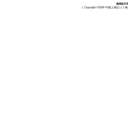
急招赴日
| Copyright ©2009
中国[上海]口コミ掲