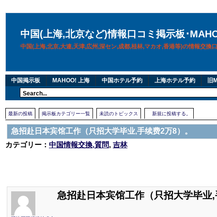
中国(上海,北京など)情報口コミ掲示板･MAH
中国(上海,北京,大連,天津,広州,深セン,成都,桂林,マカオ,香港等)の情報交
中国掲示板
MAHOO! 上海
中国ホテル予約
上海ホテル予約
旧M
最新の投稿
掲示板カテゴリー一覧
未読のトピックス
新規に投稿する。
急招赴日本宾馆工作（只招大学毕业,手续费2万8）。
カテゴリー：
中国情報交換,質問
,
吉林
急招赴日本宾馆工作（只招大学毕业,