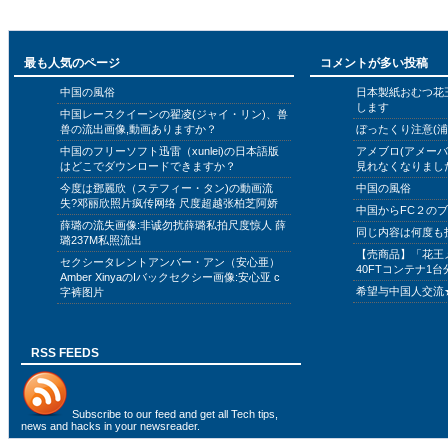
最も人気のページ
コメントが多い投稿
中国の風俗
日本製紙おむつ花
します
中国レースクイーンの翟凌(ジャイ・リン)、兽
兽の流出画像,動画ありますか？
ぼったくり注意(浦
中国のフリーソフト迅雷（xunlei)の日本語版
アメブロ(アメー
はどこでダウンロードできますか？
見れなくなりまし
今度は鄧麗欣（ステフィー・タン)の動画流
中国の風俗
失?邓丽欣照片疯传网络 尺度超越张柏芝阿娇
中国からFC２の
薛璐の流失画像:非诚勿扰薛璐私拍尺度惊人 薛
同じ内容は何度も
璐237M私照流出
【売商品】「花王
セクシータレントアンバー・アン（安心亜）
40FTコンテナ1台
Amber XinyaのIバックセクシー画像:安心亚 c
希望与中国人交流
字裤图片
RSS FEEDS
Subscribe to
our feed
and get all Tech tips,
news and hacks in your newsreader.